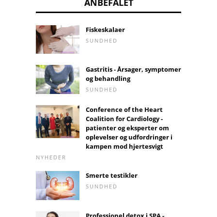
ANBEFALET
Fiskeskalaer
SUNDHED
Gastritis - Årsager, symptomer
og behandling
SUNDHED
Conference of the Heart
Coalition for Cardiology -
patienter og eksperter om
oplevelser og udfordringer i
kampen mod hjertesvigt
NYHEDER
Smerte testikler
SUNDHED
Professionel detox i SPA -