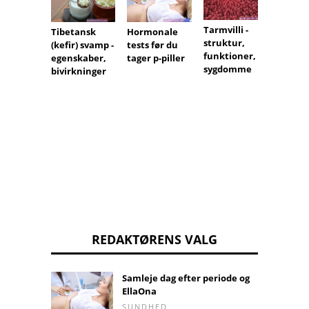
Tarmvilli -
Hormonale
Hvor 
Tibetansk
struktur,
tests før du
mørke
(kefir) svamp -
funktioner,
tager p-piller
under
egenskaber,
sygdomme
fra, og
bivirkninger
hvorda
man
håndt
dem?
REDAKTØRENS VALG
Samleje dag efter periode og
EllaOna
SUNDHED