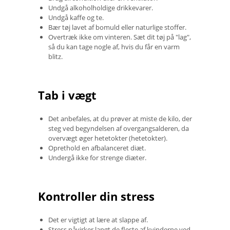
Undgå alkoholholdige drikkevarer.
Undgå kaffe og te.
Bær tøj lavet af bomuld eller naturlige stoffer.
Overtræk ikke om vinteren. Sæt dit tøj på "lag",
så du kan tage nogle af, hvis du får en varm
blitz.
Tab i vægt
Det anbefales, at du prøver at miste de kilo, der
steg ved begyndelsen af ​​overgangsalderen, da
overvægt øger hetetokter (hetetokter).
Oprethold en afbalanceret diæt.
Undergå ikke for strenge diæter.
Kontroller din stress
Det er vigtigt at lære at slappe af.
Stress påvirker langt de fleste af kvinderne ved