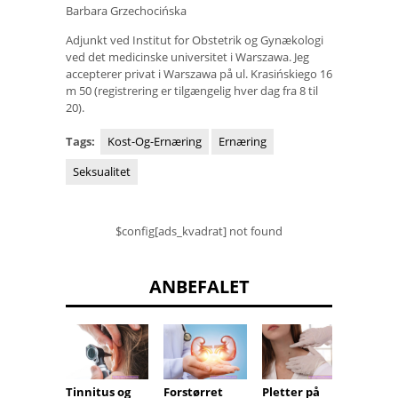
Barbara Grzechocińska
Adjunkt ved Institut for Obstetrik og Gynækologi
ved det medicinske universitet i Warszawa. Jeg
accepterer privat i Warszawa på ul. Krasińskiego 16
m 50 (registrering er tilgængelig hver dag fra 8 til
20).
Tags:
Kost-Og-Ernæring
Ernæring
Seksualitet
$config[ads_kvadrat] not found
ANBEFALET
Tinnitus og
Forstørret
Pletter på
Hudlæ