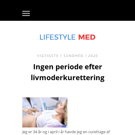
VIGTIGSTE
/
SUNDHED
/ 2020
Ingen periode efter
livmoderkurettering
Jeg er 34 år og i april i år havde jeg en curettage af