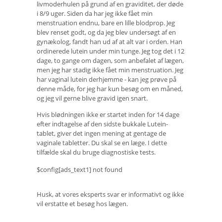
livmoderhulen på grund af en graviditet, der døde
i 8/9 uger. Siden da har jeg ikke fået min
menstruation endnu, bare en lille blodprop. Jeg
blev renset godt, og da jeg blev undersøgt af en
gynækolog, fandt han ud af at alt var i orden. Han
ordinerede lutein under min tunge. Jeg tog det i 12
dage, to gange om dagen, som anbefalet af lægen,
men jeg har stadig ikke fået min menstruation. Jeg
har vaginal lutein derhjemme - kan jeg prøve på
denne måde, for jeg har kun besøg om en måned,
og jeg vil gerne blive gravid igen snart.
Hvis blødningen ikke er startet inden for 14 dage
efter indtagelse af den sidste bukkale Lutein-
tablet, giver det ingen mening at gentage de
vaginale tabletter. Du skal se en læge. I dette
tilfælde skal du bruge diagnostiske tests.
$config[ads_text1] not found
Husk, at vores eksperts svar er informativt og ikke
vil erstatte et besøg hos lægen.