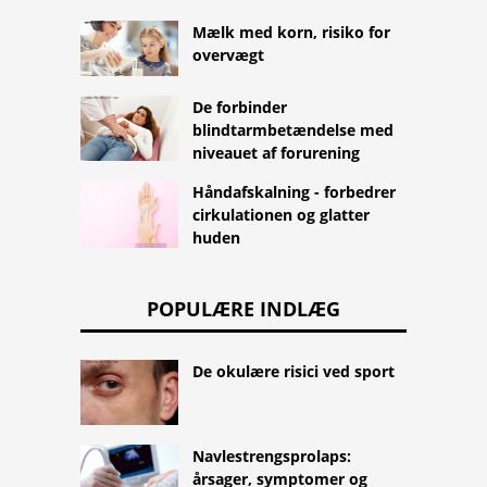
Mælk med korn, risiko for
overvægt
De forbinder
blindtarmbetændelse med
niveauet af forurening
Håndafskalning - forbedrer
cirkulationen og glatter
huden
POPULÆRE INDLÆG
De okulære risici ved sport
Navlestrengsprolaps:
årsager, symptomer og