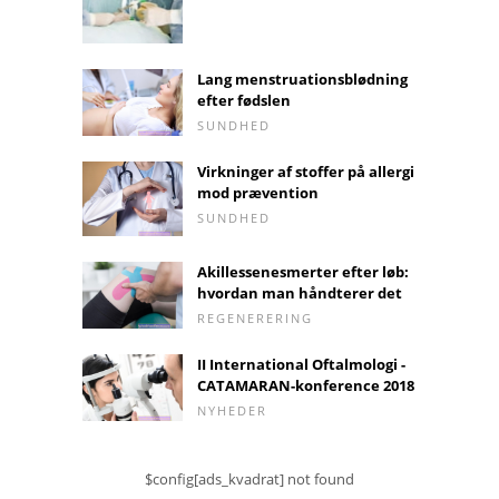
Lang menstruationsblødning
efter fødslen
SUNDHED
Virkninger af stoffer på allergi
mod prævention
SUNDHED
Akillessenesmerter efter løb:
hvordan man håndterer det
REGENERERING
II International Oftalmologi -
CATAMARAN-konference 2018
NYHEDER
$config[ads_kvadrat] not found