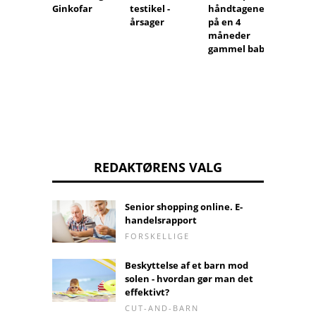
Ginkofar
testikel -
håndtagene
på hæ
årsager
på en 4
på en 
måneder
gammel baby
REDAKTØRENS VALG
Senior shopping online. E-
handelsrapport
FORSKELLIGE
Beskyttelse af et barn mod
solen - hvordan gør man det
effektivt?
CUT-AND-BARN