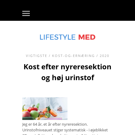
VIGTIGSTE
/
KOST-OG-ERNÆRING
/ 2020
Kost efter nyreresektion
og høj urinstof
Jeg er 64 år, et år efter nyreresektion.
Urinstofniveauet stiger systematisk - i øjeblikket