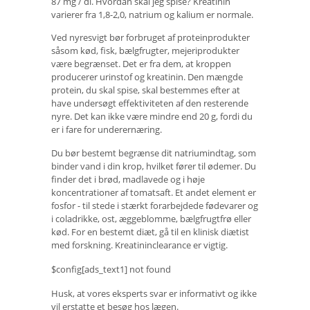
87 mg / dl. Hvordan skal jeg spise? Kreatinin
varierer fra 1,8-2,0, natrium og kalium er normale.
Ved nyresvigt bør forbruget af proteinprodukter
såsom kød, fisk, bælgfrugter, mejeriprodukter
være begrænset. Det er fra dem, at kroppen
producerer urinstof og kreatinin. Den mængde
protein, du skal spise, skal bestemmes efter at
have undersøgt effektiviteten af ​​den resterende
nyre. Det kan ikke være mindre end 20 g, fordi du
er i fare for underernæring.
Du bør bestemt begrænse dit natriumindtag, som
binder vand i din krop, hvilket fører til ødemer. Du
finder det i brød, madlavede og i høje
koncentrationer af tomatsaft. Et andet element er
fosfor - til stede i stærkt forarbejdede fødevarer og
i coladrikke, ost, æggeblomme, bælgfrugtfrø eller
kød. For en bestemt diæt, gå til en klinisk diætist
med forskning. Kreatininclearance er vigtig.
$config[ads_text1] not found
Husk, at vores eksperts svar er informativt og ikke
vil erstatte et besøg hos lægen.