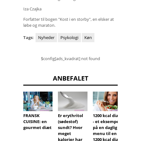
Iza Czajka
Forfatter til bogen "Kost i en storby", en elsker at
løbe og maraton.
Tags:
Nyheder
Psykologi
Køn
$config[ads_kvadrat] not found
ANBEFALET
Jeg vi
FRANSK
Er erythritol
1200 kcal diæt
min v
CUISINE: en
(sødestof)
- et eksempel
men j
gourmet diæt
sundt? Hvor
på en daglig
oversp
meget
menu til en
tvang
kalorier har
1200 kcal diæt
t