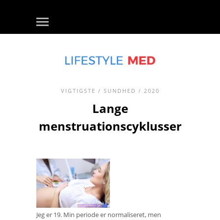
VIGTIGSTE
/
SUNDHED
/ 2020
Lange
menstruationscyklusser
Jeg er 19. Min periode er normaliseret, men