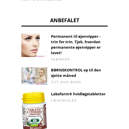
ANBEFALET
Permanent til øjenvipper -
trin for trin. Tjek, hvordan
permanente øjenvipper er
lavet!
SKØNHED
BØRNEKONTROL op til den
sjette måned
CUT-AND-BARN
Labofarm® hvidløgstabletter
LÆGEMIDLER