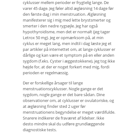
cyklusser mellem perioder er frygtelig lange. De
varer 45 dage. Jeg føler altid ægløsning 14 dage før
den første dag i min menstruation. Ægløsning
manifesterer sig i mig med lette brystsmerter og
smerter i den nedre rygsøjle. Jeg har også
hypothyroidisme, men det er normalt (jeg tager
Letrox 50 mg). Jeg er opmærksom på, at min
cyklus er meget lang, men indtil i dag læste jeg et
par artikler på internettet om, at lange cyklusser er
dårlige og kan være et symptom på en eller anden
sygdom (f.eks. Cyster i æggestokkene), jeg tog ikke
højde for, at der er noget forkert med mig, fordi
perioden er regelmæssig.
Der er forskellige årsager til lange
menstruationscyklusser. Nogle gange er det
sygdom, nogle gange er det bare sådan. Dine
observationer om, at cyklusser er ovulatoriske, og
at ægløsning finder sted 2 uger før
menstruationens begyndelse er meget værdifulde.
Snarere indikerer de fraværet af lidelser. Ikke
desto mindre skal du udføre grundlæggende
diagnostiske tests.