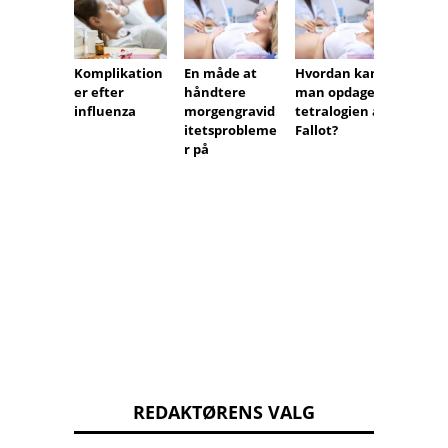
Komplikation
En måde at
Hvordan kan
Asymp
er efter
håndtere
man opdage
sk rød
influenza
morgengravid
tetralogien af ​​
hunde
itetsprobleme
Fallot?
Kontro
r på
om du
haft r
hunde
hvorn
skal
vaccin
REDAKTØRENS VALG