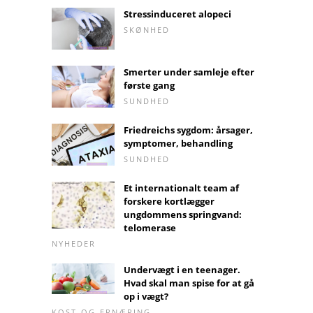
Stressinduceret alopeci
SKØNHED
Smerter under samleje efter
første gang
SUNDHED
Friedreichs sygdom: årsager,
symptomer, behandling
SUNDHED
Et internationalt team af
forskere kortlægger
ungdommens springvand:
telomerase
NYHEDER
Undervægt i en teenager.
Hvad skal man spise for at gå
op i vægt?
KOST-OG-ERNÆRING