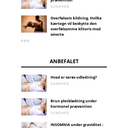
SUNDHED
Overfølsom kildning. Hvilke
kærtegn vil beskytte den
overfølsomme klitoris mod
smerte
KØN
ANBEFALET
Hvad er serøs udledning?
SUNDHED
Brun pletblødning under
hormonel prævention
SUNDHED
INSOMNIA under graviditet -