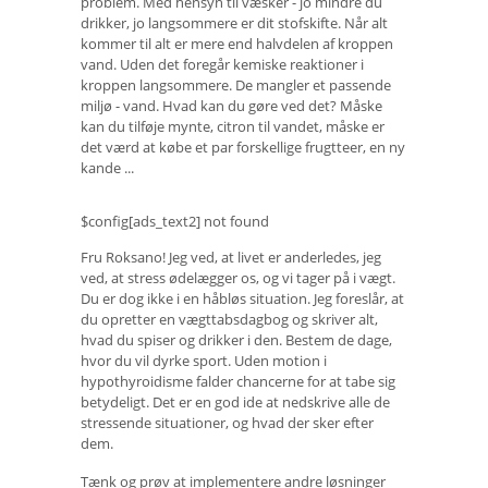
problem. Med hensyn til væsker - jo mindre du
drikker, jo langsommere er dit stofskifte. Når alt
kommer til alt er mere end halvdelen af ​​kroppen
vand. Uden det foregår kemiske reaktioner i
kroppen langsommere. De mangler et passende
miljø - vand. Hvad kan du gøre ved det? Måske
kan du tilføje mynte, citron til vandet, måske er
det værd at købe et par forskellige frugtteer, en ny
kande ...
$config[ads_text2] not found
Fru Roksano! Jeg ved, at livet er anderledes, jeg
ved, at stress ødelægger os, og vi tager på i vægt.
Du er dog ikke i en håbløs situation. Jeg foreslår, at
du opretter en vægttabsdagbog og skriver alt,
hvad du spiser og drikker i den. Bestem de dage,
hvor du vil dyrke sport. Uden motion i
hypothyroidisme falder chancerne for at tabe sig
betydeligt. Det er en god ide at nedskrive alle de
stressende situationer, og hvad der sker efter
dem.
Tænk og prøv at implementere andre løsninger