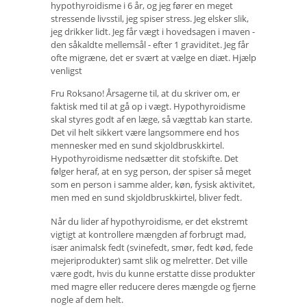
hypothyroidisme i 6 år, og jeg fører en meget
stressende livsstil, jeg spiser stress. Jeg elsker slik,
jeg drikker lidt. Jeg får vægt i hovedsagen i maven -
den såkaldte mellemsål - efter 1 graviditet. Jeg får
ofte migræne, det er svært at vælge en diæt. Hjælp
venligst
Fru Roksano! Årsagerne til, at du skriver om, er
faktisk med til at gå op i vægt. Hypothyroidisme
skal styres godt af en læge, så vægttab kan starte.
Det vil helt sikkert være langsommere end hos
mennesker med en sund skjoldbruskkirtel.
Hypothyroidisme nedsætter dit stofskifte. Det
følger heraf, at en syg person, der spiser så meget
som en person i samme alder, køn, fysisk aktivitet,
men med en sund skjoldbruskkirtel, bliver fedt.
Når du lider af hypothyroidisme, er det ekstremt
vigtigt at kontrollere mængden af ​​forbrugt mad,
især animalsk fedt (svinefedt, smør, fedt kød, fede
mejeriprodukter) samt slik og melretter. Det ville
være godt, hvis du kunne erstatte disse produkter
med magre eller reducere deres mængde og fjerne
nogle af dem helt.