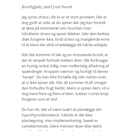
$config[ads_text1] not found
Jeg synes stress i dit liv er et stort problem. Det er
dog godt at vide, at du spiser det. Jeg kan foreslå
at læse på internettet om, hvordan man
håndterer stress og spiser følelser. Selv den bedste
diæt fungerer ikke, fordi stress og manglende evne
til at klare det altid vil ødelægge dit hårde arbejde.
Når det kommer til slik og en stressende livsstil, er
der et simpelt forhold mellem dem. Slik forårsager
en hurtig, enkel, billig, men midlertidig afladning af
spændinger. Kroppen vænner sig hurtigt til denne
"terapi". Du kan ikke fortælle dig selv natten over,
at vi ikke spiser slik. Når alt kommer til alt smager
den forbudte frugt bedst. Mens vi spiser dem, vil vi
dog have flere og flere af dem. Sukker i vores krop
fungerer som et stof.
Du har ret, det vil være svært at planlægge din
hypothyroidismekost. Faktisk er det ikke
planlægning, men implementering. Sweet er
vanedannende. Selve menuen løser ikke dette