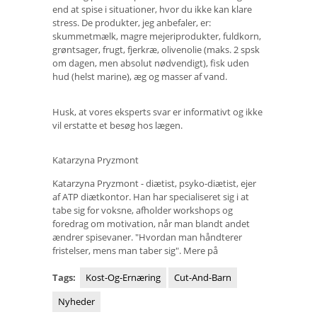
end at spise i situationer, hvor du ikke kan klare
stress. De produkter, jeg anbefaler, er:
skummetmælk, magre mejeriprodukter, fuldkorn,
grøntsager, frugt, fjerkræ, olivenolie (maks. 2 spsk
om dagen, men absolut nødvendigt), fisk uden
hud (helst marine), æg og masser af vand.
Husk, at vores eksperts svar er informativt og ikke
vil erstatte et besøg hos lægen.
Katarzyna Pryzmont
Katarzyna Pryzmont - diætist, psyko-diætist, ejer
af ATP diætkontor. Han har specialiseret sig i at
tabe sig for voksne, afholder workshops og
foredrag om motivation, når man blandt andet
ændrer spisevaner. "Hvordan man håndterer
fristelser, mens man taber sig". Mere på
Tags:
Kost-Og-Ernæring
Cut-And-Barn
Nyheder