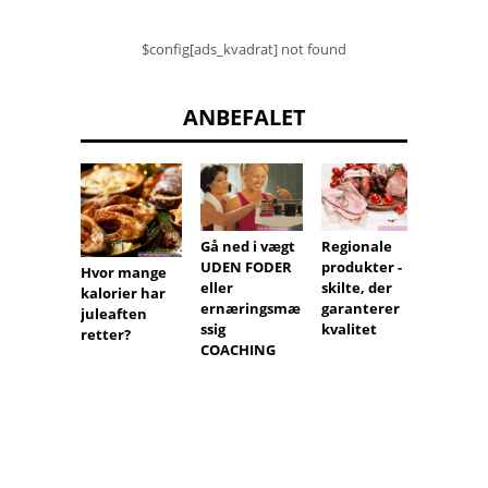
$config[ads_kvadrat] not found
ANBEFALET
Gå ned i vægt
Regionale
DACTI
UDEN FODER
produkter -
(tørre
Hvor mange
eller
skilte, der
friske) 
kalorier har
ernæringsmæ
garanterer
ernær
juleaften
ssig
kvalitet
ssige
retter?
COACHING
egens
Hvilke
vitam
indeh
datoer