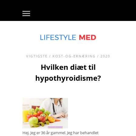
VIGTIGSTE
/
KOST-OG-ERNÆRING
/ 2020
Hvilken diæt til
hypothyroidisme?
Hej. Jeg er 36 år gammel. Jeg har behandlet