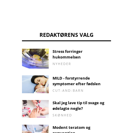
REDAKTØRENS VALG
Stress forringer
hukommelsen
NYHEDER
MILD - forstyrrende
symptomer efter fødslen
CUT-AND-BARN
Skal jeg lave tip til svage og
ødelagte negle?
SKØNHED
Modent teratom og
prævention