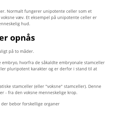
ter. Normalt fungerer unipotente celler som et
af voksne væv. Et eksempel på unipotente celler er
enneskelig hud.
er opnås
ligt på to måder.
ge embryo, hvorfra de såkaldte embryonale stamceller
ller pluripotent karakter og er derfor i stand til at
iske stamceller (eller "voksne" stamceller). Denne
er - fra den voksne menneskelige krop.
 der bebor forskellige organer