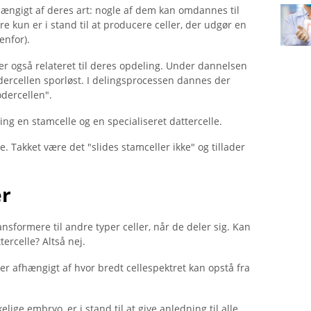
fhængigt af deres art: nogle af dem kan omdannes til
e kun er i stand til at producere celler, der udgør en
enfor).
er også relateret til deres opdeling. Under dannelsen
ældercellen sporløst. I delingsprocessen dannes der
dercellen".
ling en stamcelle og en specialiseret dattercelle.
 Takket være det "slides stamceller ikke" og tillader
er
sformere til andre typer celler, når de deler sig. Kan
ercelle? Altså nej.
er afhængigt af hvor bredt cellespektret kan opstå fra
ige embryo, er i stand til at give anledning til alle