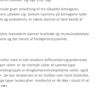
nude giver anledning til tre såkaldte kimlagene,
nere udvikler sig. Selvom navnene på kimlagene lyder
rm og endoderm), er vævet dannet af dem kendt af
stem, mesoderm danner kredsløb og muskuloskeletale
ene og det meste af fordøjelsessystemet.
eller med et lidt smallere differentieringspotentiale.
per celler, er de normalt celler af samme type.
 undergruppe er knoglemarvsmultipotente celler, også
. De kan omdannes til en hvilken som helst blodcelle,
e typer leukocytter. Imidlertid er de ikke i stand til at
 væv.