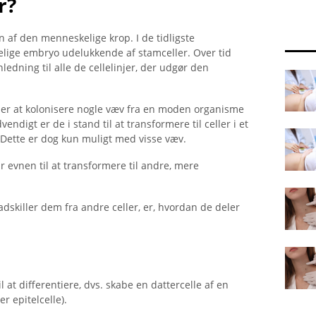
r?
 af ​​den menneskelige krop. I de tidligste
elige embryo udelukkende af stamceller. Over tid
dning til alle de cellelinjer, der udgør den
r er at kolonisere nogle væv fra en moden organisme
digt er de i stand til at transformere til celler i et
. Dette er dog kun muligt med visse væv.
r evnen til at transformere til andre, mere
adskiller dem fra andre celler, er, hvordan de deler
l at differentiere, dvs. skabe en dattercelle af en
r epitelcelle).