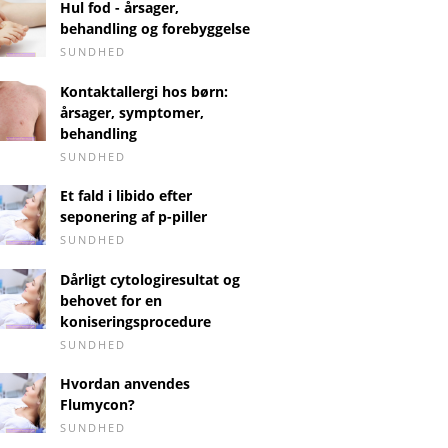
Hul fod - årsager,
behandling og forebyggelse
SUNDHED
Kontaktallergi hos børn:
årsager, symptomer,
behandling
SUNDHED
Et fald i libido efter
seponering af p-piller
SUNDHED
Dårligt cytologiresultat og
behovet for en
koniseringsprocedure
SUNDHED
Hvordan anvendes
Flumycon?
SUNDHED