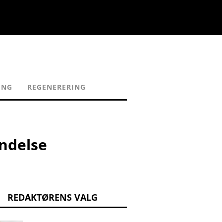
ING
REGENERERING
endelse
REDAKTØRENS VALG