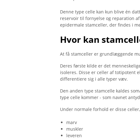
Denne type celle kan kun blive én dat
reservoir til fornyelse og reparation 
epidermale stamceller, der findes i m
Hvor kan stamcell
At få stamceller er grundlæggende mu
Deres første kilde er det menneskeli
isoleres. Disse er celler af totipotent e
differentiere sig i alle typer væv.
Den anden type stamcelle kaldes somat
type celle kommer - som navnet antyd
Under normale forhold er disse celler,
marv
muskler
leveren