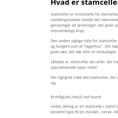
Hvad er stamcelle
Stamceller er essentielle for dannelsen
udviklingsstadier består det mennesk
gennemgår de ændringer, der giver anle
menneskelige krop.
Den anden vigtige rolle for stamcelle
og fungere som et "lagerhus". Om nødven
givet væv, der dør eller er beskadiget
Således er stamceller de celler, der ha
specialiserede typer celler.
Det vigtigste træk ved stamceller, der 
sig.
$config[ads_text2] not found
Under deling er en stamcelle i stand ti
bestemt type (fx en muskel-, nerve- elle