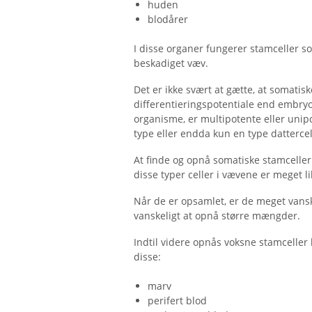
huden
blodårer
I disse organer fungerer stamceller so
beskadiget væv.
Det er ikke svært at gætte, at somati
differentieringspotentiale end embryo
organisme, er multipotente eller unipo
type eller endda kun en type dattercel
At finde og opnå somatiske stamceller 
disse typer celler i vævene er meget lil
Når de er opsamlet, er de meget vansk
vanskeligt at opnå større mængder.
Indtil videre opnås voksne stamceller 
disse:
marv
perifert blod