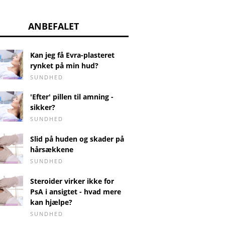
ANBEFALET
Kan jeg få Evra-plasteret
rynket på min hud?
SUNDHED
'Efter' pillen til amning -
sikker?
SUNDHED
Slid på huden og skader på
hårsækkene
SUNDHED
Steroider virker ikke for
PsA i ansigtet - hvad mere
kan hjælpe?
SUNDHED