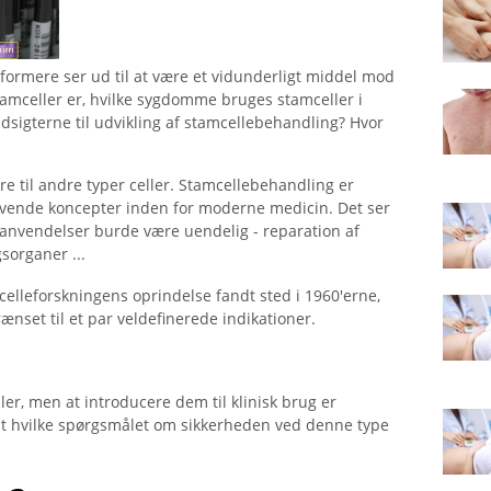
sformere ser ud til at være et vidunderligt middel mod
mceller er, hvilke sygdomme bruges stamceller i
 udsigterne til udvikling af stamcellebehandling? Hvor
re til andre typer celler. Stamcellebehandling er
ovende koncepter inden for moderne medicin. Det ser
e anvendelser burde være uendelig - reparation af
sorganer ...
celleforskningens oprindelse fandt sted i 1960'erne,
ænset til et par veldefinerede indikationer.
ler, men at introducere dem til klinisk brug er
dt hvilke spørgsmålet om sikkerheden ved denne type