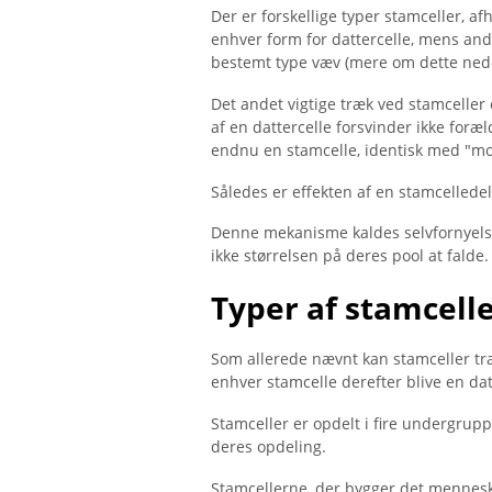
Der er forskellige typer stamceller, a
enhver form for dattercelle, mens andr
bestemt type væv (mere om dette ned
Det andet vigtige træk ved stamceller 
af ​​en dattercelle forsvinder ikke for
endnu en stamcelle, identisk med "mo
Således er effekten af ​​en stamcellede
Denne mekanisme kaldes selvfornyelse.
ikke størrelsen på deres pool at falde.
Typer af stamcell
Som allerede nævnt kan stamceller tran
enhver stamcelle derefter blive en datt
Stamceller er opdelt i fire undergrupp
deres opdeling.
Stamcellerne, der bygger det menneskel