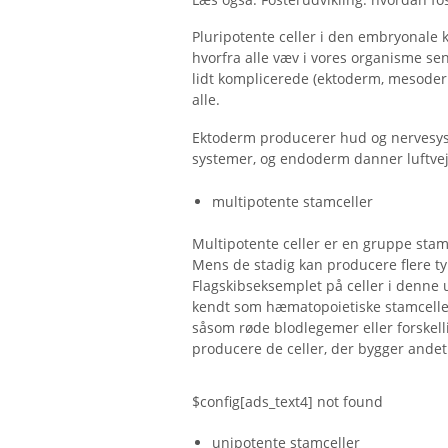
Pluripotente celler i den embryonale k
hvorfra alle væv i vores organisme se
lidt komplicerede (ektoderm, mesode
alle.
Ektoderm producerer hud og nervesy
systemer, og endoderm danner luftvej
multipotente stamceller
Multipotente celler er en gruppe stamc
Mens de stadig kan producere flere ty
Flagskibseksemplet på celler i denne
kendt som hæmatopoietiske stamceller
såsom røde blodlegemer eller forskellig
producere de celler, der bygger andet
$config[ads_text4] not found
unipotente stamceller