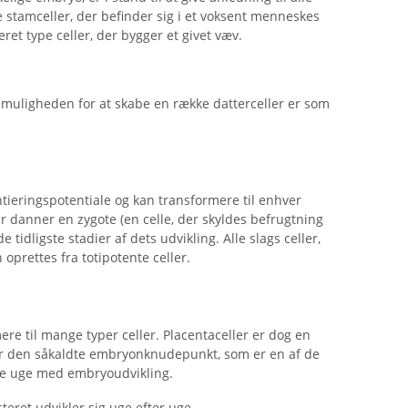
le stamceller, der befinder sig i et voksent menneskes
ret type celler, der bygger et givet væv.
f muligheden for at skabe en række datterceller er som
ntieringspotentiale og kan transformere til enhver
ler danner en zygote (en celle, der skyldes befrugtning
tidligste stadier af dets udvikling. Alle slags celler,
oprettes fra totipotente celler.
ere til mange typer celler. Placentaceller er dog en
r den såkaldte embryonknudepunkt, som er en af ​​de
ste uge med embryoudvikling.
teret udvikler sig uge efter uge