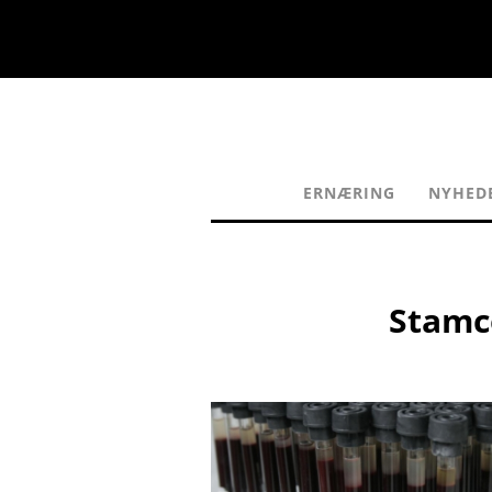
ERNÆRING
NYHED
Stamce