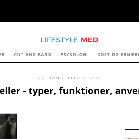
ER
CUT-AND-BARN
PSYKOLOGI
KOST-OG-ERNÆR
VIGTIGSTE
/
SUNDHED
/ 2020
ller - typer, funktioner, anv