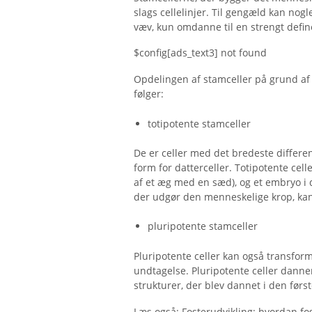
slags cellelinjer. Til gengæld kan nog
væv, kun omdanne til en strengt define
$config[ads_text3] not found
Opdelingen af ​​stamceller på grund a
følger:
totipotente stamceller
De er celler med det bredeste differe
form for datterceller. Totipotente cel
af et æg med en sæd), og et embryo i de 
der udgør den menneskelige krop, kan 
pluripotente stamceller
Pluripotente celler kan også transform
undtagelse. Pluripotente celler danne
strukturer, der blev dannet i den før
Læs også: Fosterudvikling: hvordan fos