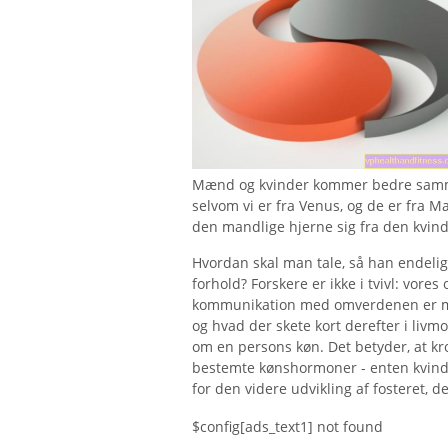
Mænd og kvinder kommer bedre sammen,
selvom vi er fra Venus, og de er fra M
den mandlige hjerne sig fra den kvind
Hvordan skal man tale, så han endelig 
forhold? Forskere er ikke i tvivl: vores
kommunikation med omverdenen er me
og hvad der skete kort derefter i liv
om en persons køn. Det betyder, at k
bestemte kønshormoner - enten kvindel
for den videre udvikling af fosteret, d
$config[ads_text1] not found