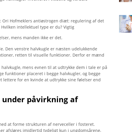
: Ori Hofmeklers antiøstrogen diæt: regulering af det
vilken intellektuel type er du? Vigtig
lelser, mens manden ikke er det.
de. Den venstre halvkugle er næsten udelukkende
ktioner, retten til visuelle funktioner. Derfor er mænd
 halvkugle, mens evnen til at udtrykke dem i tale er på
e funktioner placeret i begge halvkugler, og begge
t lettere for en kvinde at udtrykke sine følelser end
g under påvirkning af
at forme strukturen af ​​nerveceller i fosteret.
r afsløres imidlertid tydeligt kun i ungdomsårene,