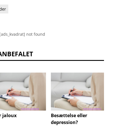
der
[ads_kvadrat] not found
ANBEFALET
r jaloux
Besættelse eller
Søvnlø
depression?