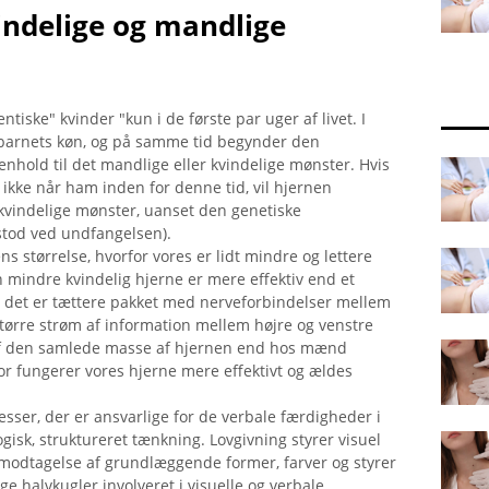
indelige og mandlige
tiske" kvinder "kun i de første par uger af livet. I
s barnets køn, og på samme tid begynder den
enhold til det mandlige eller kvindelige mønster. Hvis
ikke når ham inden for denne tid, vil hjernen
 kvindelige mønster, uanset den genetiske
stod ved undfangelsen).
 størrelse, hvorfor vores er lidt mindre og lettere
n mindre kvindelig hjerne er mere effektiv end et
 det er tættere pakket med nerveforbindelser mellem
tørre strøm af information mellem højre og venstre
 af den samlede masse af hjernen end hos mænd
for fungerer vores hjerne mere effektivt og ældes
sser, der er ansvarlige for de verbale færdigheder i
logisk, struktureret tænkning. Lovgivning styrer visuel
r modtagelse af grundlæggende former, farver og styrer
e halvkugler involveret i visuelle og verbale