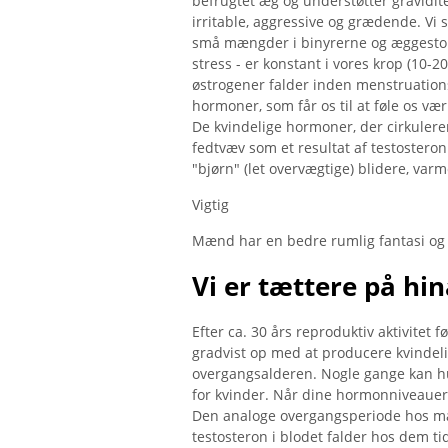
befrugtet æg og understøtter gravidite
irritable, aggressive og grædende. Vi
små mængder i binyrerne og æggestok
stress - er konstant i vores krop (10
østrogener falder inden menstruation
hormoner, som får os til at føle os vær
De kvindelige hormoner, der cirkulere
fedtvæv som et resultat af testostero
"bjørn" (let overvægtige) blidere, var
Vigtig
Mænd har en bedre rumlig fantasi og 
Vi er tættere på hin
Efter ca. 30 års reproduktiv aktivitet
gradvist op med at producere kvindel
overgangsalderen. Nogle gange kan hu
for kvinder. Når dine hormonniveauer 
Den analoge overgangsperiode hos mæ
testosteron i blodet falder hos dem ti