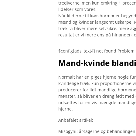
trediverne, men kun omkring 1 procent
lidelser som vores.
Når kilderne til kønshormoner begynde
mænd og kvinder langsomt uskarpe. Når
træk, vi bliver mere selvsikre, mere 
resultat er vi mere ens på hinanden, 
$config[ads_text4] not found Problem
Mand-kvinde bland
Normalt har en piges hjerne nogle fun
kvindelige træk, kun proportionerne va
producerer for lidt mandlige hormoner
mønster, så bliver en dreng født med e
udsættes for en vis mængde mandlige 
hjerne.
Anbefalet artikel:
Misogyni: årsagerne og behandlingen a