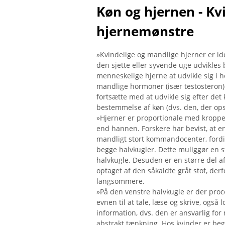
Køn og hjernen - Kv
hjernemønstre
»Kvindelige og mandlige hjerner er iden
den sjette eller syvende uge udvikle
menneskelige hjerne at udvikle sig i h
mandlige hormoner (især testosteron) 
fortsætte med at udvikle sig efter det
bestemmelse af køn (dvs. den, der op
»Hjerner er proportionale med kroppens
end hannen. Forskere har bevist, at e
mandligt stort kommandocenter, fordi
begge halvkugler. Dette muliggør en s
halvkugle. Desuden er en større del
optaget af den såkaldte gråt stof, der
langsommere.
»På den venstre halvkugle er der proce
evnen til at tale, læse og skrive, også 
information, dvs. den er ansvarlig fo
abstrakt tænkning. Hos kvinder er begg