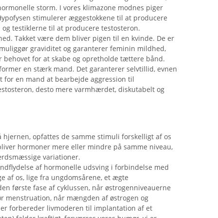
 hormonelle storm. I vores klimazone modnes piger
Hypofysen stimulerer æggestokkene til at producere
g testiklerne til at producere testosteron.
ed. Takket være dem bliver pigen til en kvinde. De er
 muliggør graviditet og garanterer feminin mildhed,
 behovet for at skabe og opretholde tættere bånd.
 former en stærk mand. Det garanterer selvtillid, evnen
igt for en mand at bearbejde aggression til
estosteron, desto mere varmhærdet, diskutabelt og
 hjernen, opfattes de samme stimuli forskelligt af os
liver hormoner mere eller mindre på samme niveau,
færdsmæssige variationer.
indflydelse af hormonelle udsving i forbindelse med
 af os, lige fra ungdomsårene, et ægte
den første fase af cyklussen, når østrogenniveauerne
Før menstruation, når mængden af ​​østrogen og
er forbereder livmoderen til implantation af et