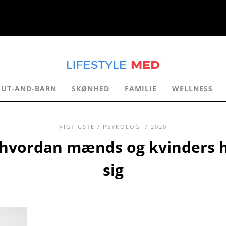
CUT-AND-BARN
SKØNHED
FAMILIE
WELLNESS
VIGTIGSTE
/
PSYKOLOGI
/ 2020
 hvordan mænds og kvinders h
sig