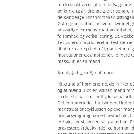
fordi de aktiveres af den ledsagende
omkring 12 år, drenge 2-3 år senere. 
de kvindelige kønshormoner, østrogen o
Østrogener vidner om vores kvindeligh
ansvarlige for menstruationsforløbet,
følsomhed og verbalisering. De vækker
Testosteron produceret af testiklerne
til at fokusere på et mål, gør det mul
motivationer og ambitioner. Jo mere t
maskulin er en mand.
$config[ads_text3] not found
På grund af hormonerne, der virker på
og af mænd. Hos en voksen mand forb
så de ikke har stor indflydelse på ad
Det er anderledes for kvinder. Under 
menstruationscyklussen oplever mange
humørsvingning uanset livsforhold. I 
er høje, ser vi verden se lyserød ud. 
progesteron (det kvindelige hormon, d