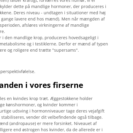
ten) falder kraftigt, forværres vores humør, vi er
 skylder dette på mandlige hormoner, der produceres i
kene. Deres niveau - undtagen i situationer med høj
-20 gange lavere end hos mænd). Men når mængden af ​​
sperioden, afsløres virkningerne af mandlige
re.
r i den mandlige krop, produceres hovedsageligt i
nmetabolisme og i testiklerne. Derfor er mænd af typen
mere og roligere end trætte "supersams".
perspektivfølelse.
anden i vores firserne
 føles en kvindes krop træt. Æggestokkene holder
ige kønshormoner, og kvinder kommer i
rtige udsving i hormonniveauer tage deres vejafgift
stabiliseres, vender dit velbefindende også tilbage.
nd (andropause) er mere forsinket. Niveauet af
dligere end østrogen hos kvinder, da de allerede er i