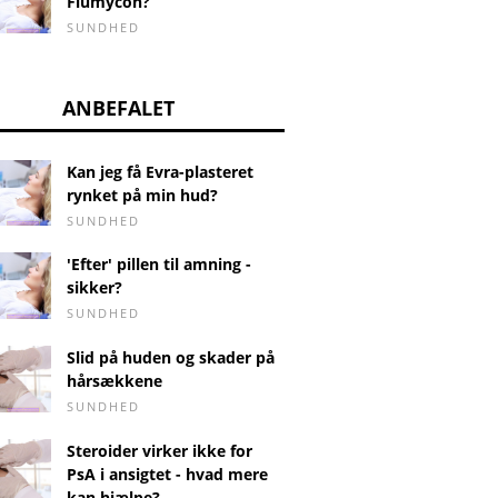
Flumycon?
SUNDHED
ANBEFALET
Kan jeg få Evra-plasteret
rynket på min hud?
SUNDHED
'Efter' pillen til amning -
sikker?
SUNDHED
Slid på huden og skader på
hårsækkene
SUNDHED
Steroider virker ikke for
PsA i ansigtet - hvad mere
kan hjælpe?