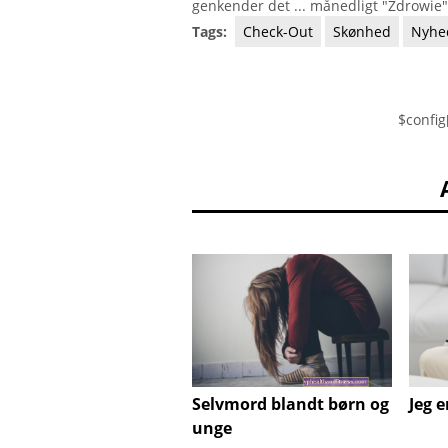
genkender det ... månedligt "Zdrowie"
Tags:
Check-Out
Skønhed
Nyhe
$config
Selvmord blandt børn og
Jeg e
unge