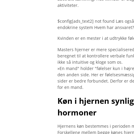
aktiviteter.
$config[ads_text2] not found Læs også
endokrine system Hvem har ansvaret? H
Kvinden er en mester i at udtrykke fø
Masters hjerner er mere specialisere
beregnet til at kontrollere verbale fun
ikke så intuitive og kloge som os.
»En mand" holder "følelser kun i højre
den anden side. Her er følelsesmæssig
sider er bedre forbundet. Derfor er de
for en mand.
Køn i hjernen synli
hormoner
Hjernens køn bestemmes i perioden med 
Forskellene mellem begge kønes hjerne