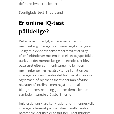
definere, hvad intellekt er.
$config[ads_text1] not found
Er online IQ-test
pålidelige?
Det er ikke underligt, at determinanter for
menneskelig intelligens er blevet søgt i mange år.
Tidligere blev der for eksempel forsøgt at søge
efter forbindelser mellem intellektet og specifikke
træk ved det menneskelige udseende. Der blev
også søgt efter sammenhænge mellem den
menneskelige hjernes struktur og funktion og
intelligens - blandt andre det faktum, at størrelsen
og formen på hjernens frontlober kan påvirke
niveauet af intellekt, men også graden af ​​
blodgennemstrømning gennem dem eller den
samlede mængde gråt stof i hjernen.
Imidlertid kan klare konklusioner om menneskelig
intelligens baseret på ovenstående eller andre
parametre, der ikke er anført her - i det mindste i