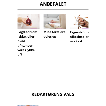
ANBEFALET
Løgsteori om
Mine forældre
Psykia
Fagerströms
lykke, eller
deles op
diagno
nikotintolera
hvad
jeg g
nce test
afhænger
terapi
vores lykke
af?
REDAKTØRENS VALG