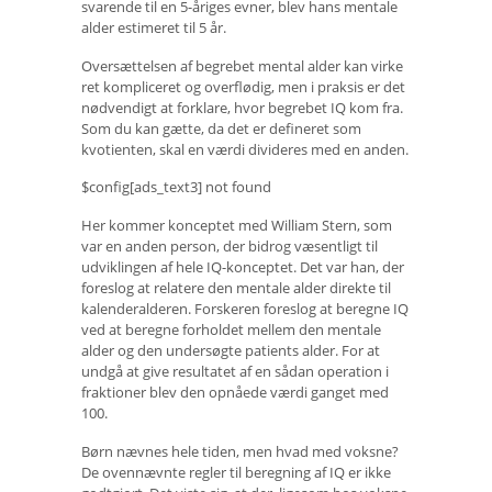
svarende til en 5-åriges evner, blev hans mentale
alder estimeret til 5 år.
Oversættelsen af ​​begrebet mental alder kan virke
ret kompliceret og overflødig, men i praksis er det
nødvendigt at forklare, hvor begrebet IQ kom fra.
Som du kan gætte, da det er defineret som
kvotienten, skal en værdi divideres med en anden.
$config[ads_text3] not found
Her kommer konceptet med William Stern, som
var en anden person, der bidrog væsentligt til
udviklingen af ​​hele IQ-konceptet. Det var han, der
foreslog at relatere den mentale alder direkte til
kalenderalderen. Forskeren foreslog at beregne IQ
ved at beregne forholdet mellem den mentale
alder og den undersøgte patients alder. For at
undgå at give resultatet af en sådan operation i
fraktioner blev den opnåede værdi ganget med
100.
Børn nævnes hele tiden, men hvad med voksne?
De ovennævnte regler til beregning af IQ er ikke