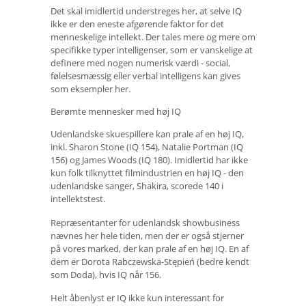
Det skal imidlertid understreges her, at selve IQ
ikke er den eneste afgørende faktor for det
menneskelige intellekt. Der tales mere og mere om
specifikke typer intelligenser, som er vanskelige at
definere med nogen numerisk værdi - social,
følelsesmæssig eller verbal intelligens kan gives
som eksempler her.
Berømte mennesker med høj IQ
Udenlandske skuespillere kan prale af en høj IQ,
inkl. Sharon Stone (IQ 154), Natalie Portman (IQ
156) og James Woods (IQ 180). Imidlertid har ikke
kun folk tilknyttet filmindustrien en høj IQ - den
udenlandske sanger, Shakira, scorede 140 i
intellektstest.
Repræsentanter for udenlandsk showbusiness
nævnes her hele tiden, men der er også stjerner
på vores marked, der kan prale af en høj IQ. En af
dem er Dorota Rabczewska-Stępień (bedre kendt
som Doda), hvis IQ når 156.
Helt åbenlyst er IQ ikke kun interessant for