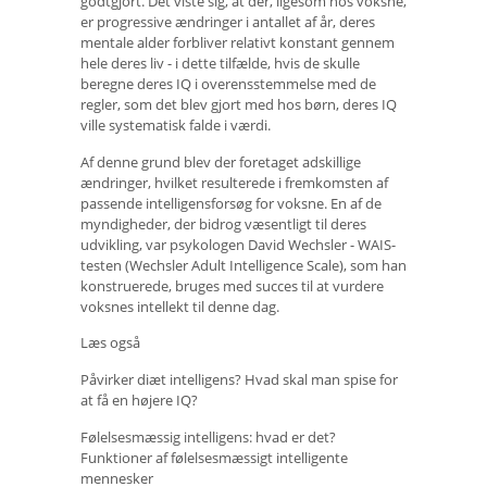
godtgjort. Det viste sig, at der, ligesom hos voksne,
er progressive ændringer i antallet af år, deres
mentale alder forbliver relativt konstant gennem
hele deres liv - i dette tilfælde, hvis de skulle
beregne deres IQ i overensstemmelse med de
regler, som det blev gjort med hos børn, deres IQ
ville systematisk falde i værdi.
Af denne grund blev der foretaget adskillige
ændringer, hvilket resulterede i fremkomsten af ​​
passende intelligensforsøg for voksne. En af de
myndigheder, der bidrog væsentligt til deres
udvikling, var psykologen David Wechsler - WAIS-
testen (Wechsler Adult Intelligence Scale), som han
konstruerede, bruges med succes til at vurdere
voksnes intellekt til denne dag.
Læs også
Påvirker diæt intelligens? Hvad skal man spise for
at få en højere IQ?
Følelsesmæssig intelligens: hvad er det?
Funktioner af følelsesmæssigt intelligente
mennesker