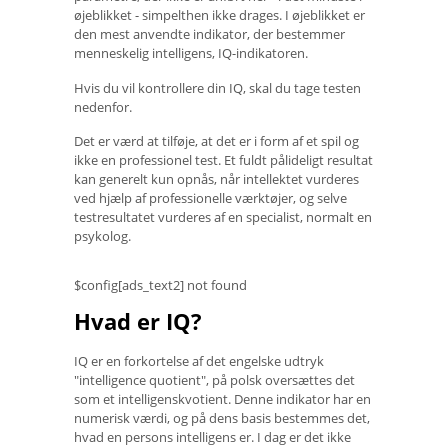
øjeblikket - simpelthen ikke drages. I øjeblikket er
den mest anvendte indikator, der bestemmer
menneskelig intelligens, IQ-indikatoren.
Hvis du vil kontrollere din IQ, skal du tage testen
nedenfor.
Det er værd at tilføje, at det er i form af et spil og
ikke en professionel test. Et fuldt pålideligt resultat
kan generelt kun opnås, når intellektet vurderes
ved hjælp af professionelle værktøjer, og selve
testresultatet vurderes af en specialist, normalt en
psykolog.
$config[ads_text2] not found
Hvad er IQ?
IQ er en forkortelse af det engelske udtryk
"intelligence quotient", på polsk oversættes det
som et intelligenskvotient. Denne indikator har en
numerisk værdi, og på dens basis bestemmes det,
hvad en persons intelligens er. I dag er det ikke