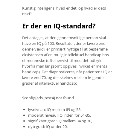
Kunstig intelligens: hvad er det, og hvad er dets
risici?
Er der en IQ-standard?
Det antages, at den gennemsnitlige person skal
have en IQ på 100. Resultater, der er lavere end
denne værdi, er primært nyttige til at bestemme
eksistensen af ​​en mulig intellektuel handicap hos
et menneske (ofte henvist til med det udtryk,
hvorfra man langsomt opgives, hvilket er mental
handicap). Det diagnosticeres, når patientens IQ er
lavere end 70, og der skelnes mellem følgende
grader af intellektuel handicap:
$config[ads_text4] not found
lysniveau: IQ mellem 69 og 55,
moderat niveau: IQ inden for 54-35,
signifikant grad: IQ mellem 34 og 30,
dyb grad: IQ under 20.