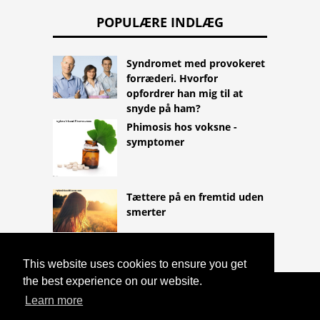
POPULÆRE INDLÆG
Syndromet med provokeret
forræderi. Hvorfor
opfordrer han mig til at
snyde på ham?
Phimosis hos voksne -
symptomer
Tættere på en fremtid uden
smerter
This website uses cookies to ensure you get
the best experience on our website.
COPYRIGHT 2026
Learn more
HTTPS://LIFESTYLEMED.NET
ONLINE