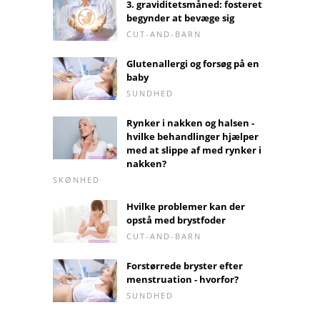
3. graviditetsmåned: fosteret
begynder at bevæge sig
CUT-AND-BARN
Glutenallergi og forsøg på en
baby
SUNDHED
Rynker i nakken og halsen -
hvilke behandlinger hjælper
med at slippe af med rynker i
nakken?
SKØNHED
Hvilke problemer kan der
opstå med brystfoder
CUT-AND-BARN
Forstørrede bryster efter
menstruation - hvorfor?
SUNDHED