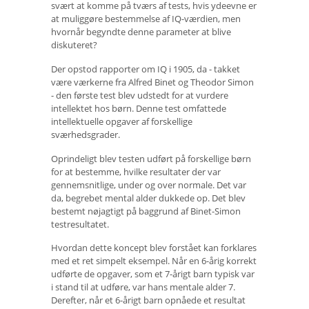
svært at komme på tværs af tests, hvis ydeevne er
at muliggøre bestemmelse af IQ-værdien, men
hvornår begyndte denne parameter at blive
diskuteret?
Der opstod rapporter om IQ i 1905, da - takket
være værkerne fra Alfred Binet og Theodor Simon
- den første test blev udstedt for at vurdere
intellektet hos børn. Denne test omfattede
intellektuelle opgaver af forskellige
sværhedsgrader.
Oprindeligt blev testen udført på forskellige børn
for at bestemme, hvilke resultater der var
gennemsnitlige, under og over normale. Det var
da, begrebet mental alder dukkede op. Det blev
bestemt nøjagtigt på baggrund af Binet-Simon
testresultatet.
Hvordan dette koncept blev forstået kan forklares
med et ret simpelt eksempel. Når en 6-årig korrekt
udførte de opgaver, som et 7-årigt barn typisk var
i stand til at udføre, var hans mentale alder 7.
Derefter, når et 6-årigt barn opnåede et resultat