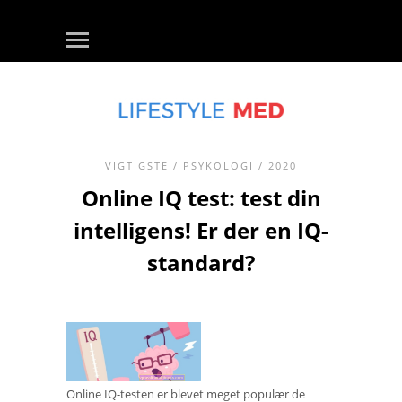
VIGTIGSTE
/
PSYKOLOGI
/ 2020
Online IQ test: test din
intelligens! Er der en IQ-
standard?
Online IQ-testen er blevet meget populær de