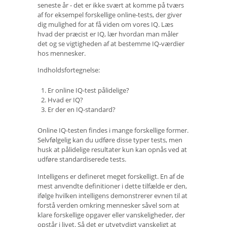
seneste år - det er ikke svært at komme på tværs
af for eksempel forskellige online-tests, der giver
dig mulighed for at få viden om vores IQ. Læs
hvad der præcist er IQ, lær hvordan man måler
det og se vigtigheden af ​​at bestemme IQ-værdier
hos mennesker.
Indholdsfortegnelse:
Er online IQ-test pålidelige?
Hvad er IQ?
Er der en IQ-standard?
Online IQ-testen findes i mange forskellige former.
Selvfølgelig kan du udføre disse typer tests, men
husk at pålidelige resultater kun kan opnås ved at
udføre standardiserede tests.
Intelligens er defineret meget forskelligt. En af de
mest anvendte definitioner i dette tilfælde er den,
ifølge hvilken intelligens demonstrerer evnen til at
forstå verden omkring mennesker såvel som at
klare forskellige opgaver eller vanskeligheder, der
opstår i livet. Så det er utvetydigt vanskeligt at