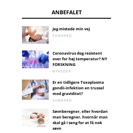
ANBEFALET
Jeg mistede min vej
SUNDHED
Coronavirus dog resistent
over for høj temperatur? NY
FORSKNING
NYHEDER
Er en tidligere Toxoplasma
gondii-infektion en trussel
mod graviditet?
SUNDHED
Søvnberegner, eller hvordan
man beregner, hvornår man
skal gå i seng for at få nok
søvn