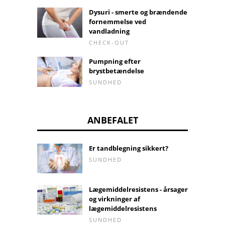
Dysuri - smerte og brændende
fornemmelse ved
vandladning
CHECK-OUT
Pumpning efter
brystbetændelse
SUNDHED
ANBEFALET
Er tandblegning sikkert?
SUNDHED
Lægemiddelresistens - årsager
og virkninger af
lægemiddelresistens
SUNDHED