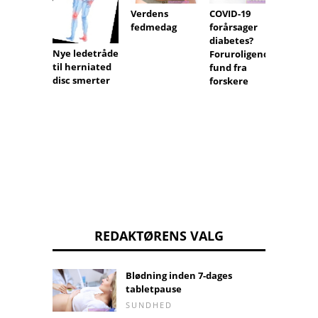
Verdens
COVID-19
fedmedag
forårsager
Verde
diabetes?
for mu
Nye ledetråde
Foruroligende
sklero
til herniated
fund fra
deltag 
disc smerter
forskere
handli
del di
behan
REDAKTØRENS VALG
Blødning inden 7-dages
tabletpause
SUNDHED