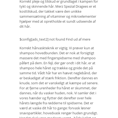
Korrekt pleje og tilskud er grundlaget i kampen for
tykt og skinnende hår. Merz Spezial Dragees er et
kosttilskud, der takket være den unikke
sammensætning af vitaminer og mikroelementer
hjælper med at opretholde et sundt udseende af
dit hår.
$config[ads_text2] not found Find ud af mere
Korrekt hårvaskteknik er vigtig. Vi prøver kun at
shampoo hovedbunden. Det er nok at forsigtigt
massere det med fingerspidserne med shampoo
påført på dem. En fejl, der gør ondt i dit hår, er at
shampoo hele håret og trække og gnide det på
samme tid. Vådt hår har en hævet neglebånd, der
er beskadiget af stærk friktion. Derefter dannes en
knude, som det er vanskeligt at kæmpe ud senere.
For at fjerne urenheder fra håret er skummet, der
dannes, når du vasker huden, nok. Vi samler det i
vores hænder og flytter det derefter over hele
hårets længde fra rødderne til spidserne. Det er
værd at vaske dit hår to gange: forvask løsner
snavspartikler, hovedvask rengør huden grundigt.