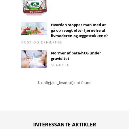
Hvordan stopper man med at
gå op i vægt efter fjernelse af
livmoderen og æggestokkene?
KOST-OG-ERNÆRING
Normer af beta-hCG under
graviditet
SUNDHED
$config[ads_kvadrat] not found
INTERESSANTE ARTIKLER