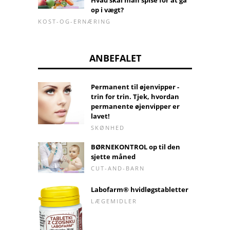
Hvad skal man spise for at gå
op i vægt?
KOST-OG-ERNÆRING
ANBEFALET
Permanent til øjenvipper -
trin for trin. Tjek, hvordan
permanente øjenvipper er
lavet!
SKØNHED
BØRNEKONTROL op til den
sjette måned
CUT-AND-BARN
Labofarm® hvidløgstabletter
LÆGEMIDLER