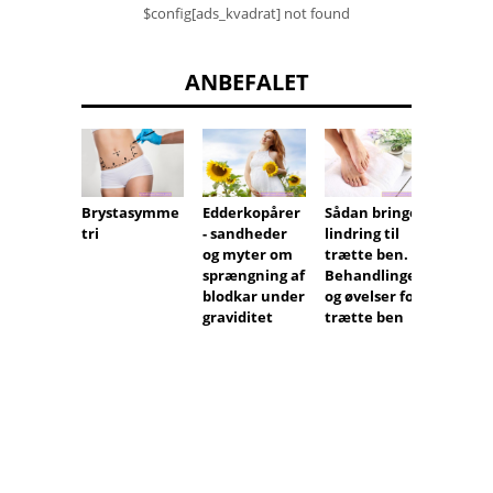
$config[ads_kvadrat] not found
ANBEFALET
Opsaml
Brystasymme
Edderkopårer
Sådan bringes
negle
tri
- sandheder
lindring til
med n
og myter om
trætte ben.
Hvord
sprængning af
Behandlinger
fjerne
blodkar under
og øvelser for
grater
graviditet
trætte ben