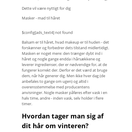
Dette vil være nyttigt for dig
Masker - mad til håret
$config[ads_text4] not found
Balsam er til håret, hvad makeup er til huden - det
forskønner og forbedrer dets tilstand midlertidigt.
Masken er noget mere: den trænger dybt ind i
håret og nogle gange endda i hårsækkene og
leverer ingredienser, der er nødvendige for, at de
fungerer korrekt der. Derfor er det værd at bruge
dem, når hår generer dig. Men ikke hver dag (de
anbefales to gange om ugen) og altid i
overensstemmelse med producentens
anvisninger. Nogle masker påføres efter vask i en
halv time, andre - inden vask, selv holder i flere
timer.
Hvordan tager man sig af
dit hår om vinteren?