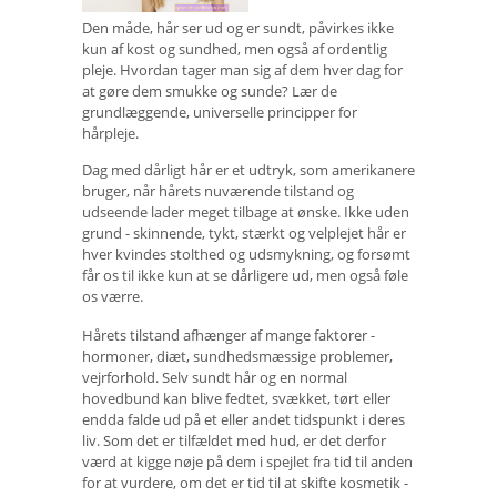
Den måde, hår ser ud og er sundt, påvirkes ikke
kun af kost og sundhed, men også af ordentlig
pleje. Hvordan tager man sig af dem hver dag for
at gøre dem smukke og sunde? Lær de
grundlæggende, universelle principper for
hårpleje.
Dag med dårligt hår er et udtryk, som amerikanere
bruger, når hårets nuværende tilstand og
udseende lader meget tilbage at ønske. Ikke uden
grund - skinnende, tykt, stærkt og velplejet hår er
hver kvindes stolthed og udsmykning, og forsømt
får os til ikke kun at se dårligere ud, men også føle
os værre.
Hårets tilstand afhænger af mange faktorer -
hormoner, diæt, sundhedsmæssige problemer,
vejrforhold. Selv sundt hår og en normal
hovedbund kan blive fedtet, svækket, tørt eller
endda falde ud på et eller andet tidspunkt i deres
liv. Som det er tilfældet med hud, er det derfor
værd at kigge nøje på dem i spejlet fra tid til anden
for at vurdere, om det er tid til at skifte kosmetik -