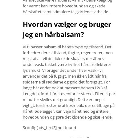
Vandet skal være moderat varmt - både køligt og
for varmt kan irritere hovedbunden og skade
hårskaftet samt stimulere talgkirtlenes arbejde.
Hvordan vælger og bruger
jeg en hårbalsam?
Vi tilpasser balsam til hårets type og tilstand. Det
forbedrer deres tilstand, fugter, regenererer, men
mest af alt vil det lukke de skalaer, der åbnes
under vask, takket være hvilket håret reflekterer
lys smukt. Vi bruger det under hver vask - vi
anvender det på fugtigt, men ikke vådt hår fra
spidserne til rødderne og gnid det forsigtigt. For
langt hår er det nok at massere balsam i 2/3 af
længden, fordi håret ovenfor er stærkt. Efter et par
minutter skylles det grundigt. Dette er meget
vigtigt, fordi resterne af kosmetik, der er tilbage på
håret, ødelægger, kan veje håret ned og irritere
hovedbunden og gøre det kløende og skællende.
$config[ads_text3] not found