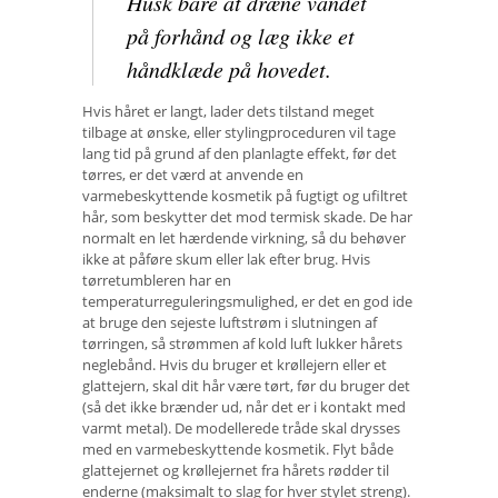
Husk bare at dræne vandet
på forhånd og læg ikke et
håndklæde på hovedet.
Hvis håret er langt, lader dets tilstand meget
tilbage at ønske, eller stylingproceduren vil tage
lang tid på grund af den planlagte effekt, før det
tørres, er det værd at anvende en
varmebeskyttende kosmetik på fugtigt og ufiltret
hår, som beskytter det mod termisk skade. De har
normalt en let hærdende virkning, så du behøver
ikke at påføre skum eller lak efter brug. Hvis
tørretumbleren har en
temperaturreguleringsmulighed, er det en god ide
at bruge den sejeste luftstrøm i slutningen af ​​
tørringen, så strømmen af ​​kold luft lukker hårets
neglebånd. Hvis du bruger et krøllejern eller et
glattejern, skal dit hår være tørt, før du bruger det
(så det ikke brænder ud, når det er i kontakt med
varmt metal). De modellerede tråde skal drysses
med en varmebeskyttende kosmetik. Flyt både
glattejernet og krøllejernet fra hårets rødder til
enderne (maksimalt to slag for hver stylet streng).