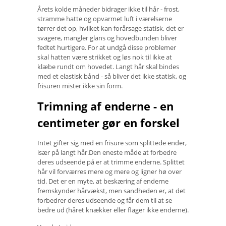
Årets kolde måneder bidrager ikke til hår - frost,
stramme hatte og opvarmet luft i værelserne
tørrer det op, hvilket kan forårsage statisk, det er
svagere, mangler glans og hovedbunden bliver
fedtet hurtigere. For at undgå disse problemer
skal hatten være strikket og løs nok til ikke at
klæbe rundt om hovedet. Langt hår skal bindes
med et elastisk bånd - så bliver det ikke statisk, og
frisuren mister ikke sin form.
Trimning af enderne - en
centimeter gør en forskel
Intet gifter sig med en frisure som splittede ender,
især på langt hår.Den eneste måde at forbedre
deres udseende på er at trimme enderne. Splittet
hår vil forværres mere og mere og ligner hø over
tid. Det er en myte, at beskæring af enderne
fremskynder hårvækst, men sandheden er, at det
forbedrer deres udseende og får dem til at se
bedre ud (håret knækker eller flager ikke enderne).