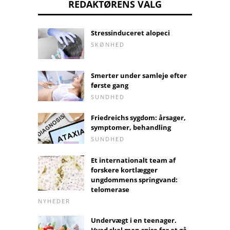
REDAKTØRENS VALG
Stressinduceret alopeci
SKØNHED
Smerter under samleje efter
første gang
SUNDHED
Friedreichs sygdom: årsager,
symptomer, behandling
SUNDHED
Et internationalt team af
forskere kortlægger
ungdommens springvand:
telomerase
NYHEDER
Undervægt i en teenager.