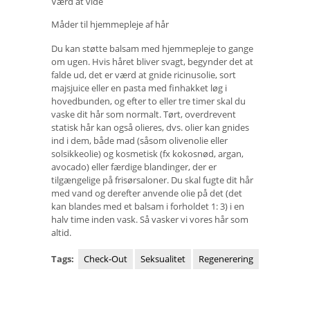
Værd at vide
Måder til hjemmepleje af hår
Du kan støtte balsam med hjemmepleje to gange
om ugen. Hvis håret bliver svagt, begynder det at
falde ud, det er værd at gnide ricinusolie, sort
majsjuice eller en pasta med finhakket løg i
hovedbunden, og efter to eller tre timer skal du
vaske dit hår som normalt. Tørt, overdrevent
statisk hår kan også olieres, dvs. olier kan gnides
ind i dem, både mad (såsom olivenolie eller
solsikkeolie) og kosmetisk (fx kokosnød, argan,
avocado) eller færdige blandinger, der er
tilgængelige på frisørsaloner. Du skal fugte dit hår
med vand og derefter anvende olie på det (det
kan blandes med et balsam i forholdet 1: 3) i en
halv time inden vask. Så vasker vi vores hår som
altid.
Tags:
Check-Out
Seksualitet
Regenerering