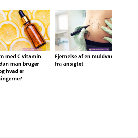
Fjernelse af en muldvarp
m med C-vitamin -
fra ansigtet
dan man bruger
Hvord
 og hvad er
opbev
ningerne?
plejek