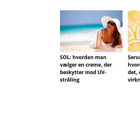
SOL: hvordan man
Seru
vælger en creme, der
hvor
beskytter mod UV-
det,
stråling
virk