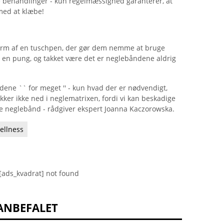
e behandlinger - kun regelmæssighed garanterer, at
med at klæbe!
 form af en tuschpen, der gør dem nemme at bruge
i en pung, og takket være det er neglebåndene aldrig
dene `` for meget '' - kun hvad der er nødvendigt,
ykker ikke ned i neglematrixen, fordi vi kan beskadige
rre neglebånd - rådgiver ekspert Joanna Kaczorowska.
ellness
[ads_kvadrat] not found
ANBEFALET