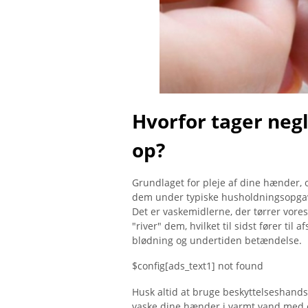
Hvorfor tager neg
op?
Grundlaget for pleje af dine hænder, o
dem under typiske husholdningsopgav
Det er vaskemidlerne, der tørrer vor
"river" dem, hvilket til sidst fører til
blødning og undertiden betændelse.
$config[ads_text1] not found
Husk altid at bruge beskyttelseshands
vaske dine hænder i varmt vand med