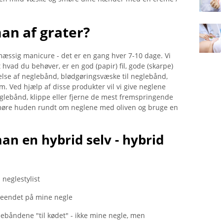
an af grater?
æssig manicure - det er en gang hver 7-10 dage. Vi
t hvad du behøver, er en god (papir) fil, gode (skarpe)
nelse af neglebånd, blødgøringsvæske til neglebånd,
. Ved hjælp af disse produkter vil vi give neglene
eglebånd, klippe eller fjerne de mest fremspringende
smøre huden rundt om neglene med oliven og bruge en
an en hybrid selv - hybrid
 neglestylist
eendet på mine negle
lebåndene "til kødet" - ikke mine negle, men