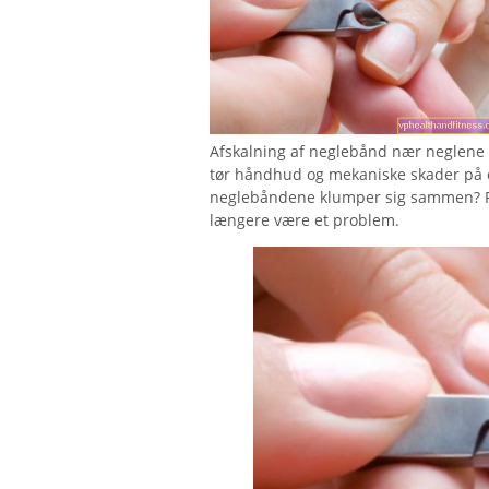
Afskalning af neglebånd nær neglene e
tør håndhud og mekaniske skader på ov
neglebåndene klumper sig sammen? Føl
længere være et problem.