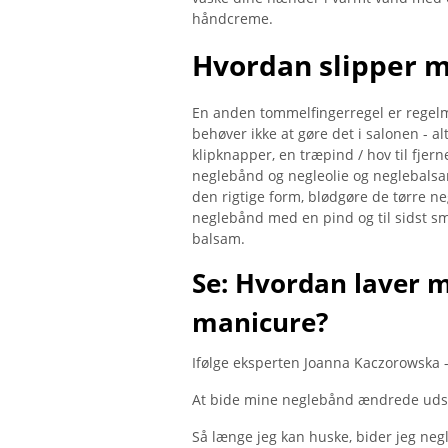
håndcreme.
Hvordan slipper m
En anden tommelfingerregel er regelm
behøver ikke at gøre det i salonen - al
klipknapper, en træpind / hov til fjer
neglebånd og negleolie og neglebalsam
den rigtige form, blødgøre de tørre n
neglebånd med en pind og til sidst 
balsam.
Se: Hvordan laver m
manicure?
Ifølge eksperten Joanna Kaczorowska -
At bide mine neglebånd ændrede uds
Så længe jeg kan huske, bider jeg neg