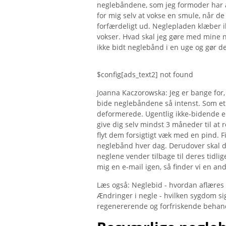
neglebåndene, som jeg formoder har 
for mig selv at vokse en smule, når de 
forfærdeligt ud. Neglepladen klæber i
vokser. Hvad skal jeg gøre med mine n
ikke bidt neglebånd i en uge og gør de
$config[ads_text2] not found
Joanna Kaczorowska: Jeg er bange for
bide neglebåndene så intenst. Som et 
deformerede. Ugentlig ikke-bidende er i
give dig selv mindst 3 måneder til at 
flyt dem forsigtigt væk med en pind. Fil
neglebånd hver dag. Derudover skal du
neglene vender tilbage til deres tidli
mig en e-mail igen, så finder vi en a
Læs også: Neglebid - hvordan aflæres 
Ændringer i negle - hvilken sygdom si
regenererende og forfriskende behand