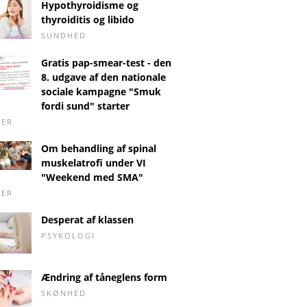
Hypothyroidisme og
thyroiditis og libido
SUNDHED
Gratis pap-smear-test - den
8. udgave af den nationale
sociale kampagne "Smuk
fordi sund" starter
DER
Om behandling af spinal
muskelatrofi under VI
"Weekend med SMA"
DER
Desperat af klassen
PSYKOLOGI
Ændring af tåneglens form
SKØNHED