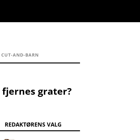
CUT-AND-BARN
fjernes grater?
REDAKTØRENS VALG