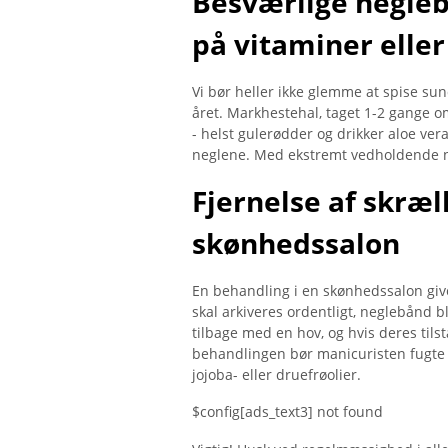
Besværlige negle
på vitaminer eller
Vi bør heller ikke glemme at spise s
året. Markhestehal, taget 1-2 gange o
- helst gulerødder og drikker aloe ve
neglene. Med ekstremt vedholdende n
Fjernelse af skræ
skønhedssalon
En behandling i en skønhedssalon give
skal arkiveres ordentligt, neglebånd 
tilbage med en hov, og hvis deres tilst
behandlingen bør manicuristen fugte
jojoba- eller druefrøolier.
$config[ads_text3] not found