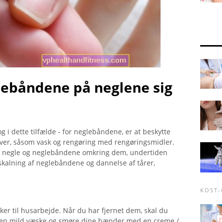
lebåndene på neglene sig
g i dette tilfælde - for neglebåndene, er at beskytte
er, såsom vask og rengøring med rengøringsmidler.
es negle og neglebåndene omkring dem, undertiden
 afskalning af neglebåndene og dannelse af tårer,
KOST
ker til husarbejde. Når du har fjernet dem, skal du
 en mild væske og smøre dine hænder med en creme /