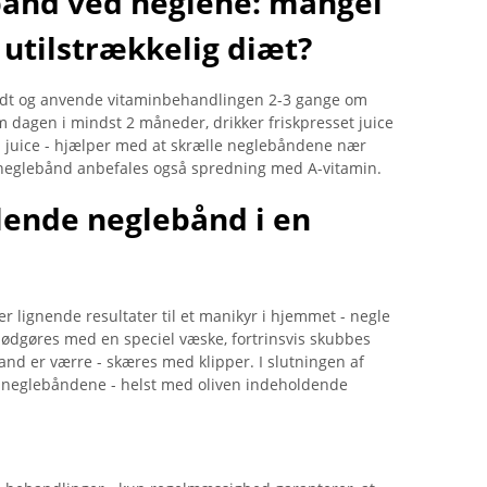
bånd ved neglene: mangel
 utilstrækkelig diæt?
undt og anvende vitaminbehandlingen 2-3 gange om
m dagen i mindst 2 måneder, drikker friskpresset juice
ra juice - hjælper med at skrælle neglebåndene nær
eglebånd anbefales også spredning med A-vitamin.
llende neglebånd i en
r lignende resultater til et manikyr i hjemmet - negle
blødgøres med en speciel væske, fortrinsvis skubbes
and er værre - skæres med klipper. I slutningen af ​​
 neglebåndene - helst med oliven indeholdende