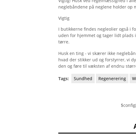
Vigtig! Husk ved regelmæssighed i all
neglebåndene på neglene holder op 
Vigtig
I butikkerne findes negleolier også i
uden for hjemmet og tager lidt plads 
tørre.
Husk en ting - vi skærer ikke neglebån
hvad der stikker ud og forstyrrer, vi d
den og føre til væksten af ​​endnu stø
Tags:
Sundhed
Regenerering
W
$config