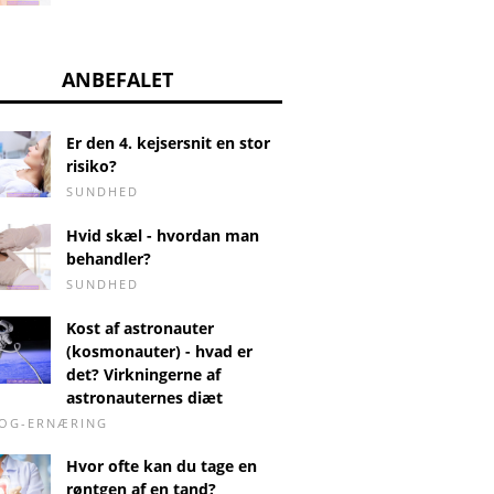
ANBEFALET
Er den 4. kejsersnit en stor
risiko?
SUNDHED
Hvid skæl - hvordan man
behandler?
SUNDHED
Kost af astronauter
(kosmonauter) - hvad er
det? Virkningerne af
astronauternes diæt
-OG-ERNÆRING
Hvor ofte kan du tage en
røntgen af ​​en tand?