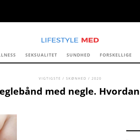
LLNESS
SEKSUALITET
SUNDHED
FORSKELLIGE
VIGTIGSTE
/
SKØNHED
/ 2020
eglebånd med negle. Hvordan 