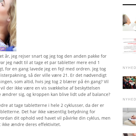
 et år, jeg rejser snart og jeg tog den anden pakke for
var jeg nødt til at tage et par tabletter mere end 1
NYHE
gt, for en gang lavede jeg en fejl med ordren. Jeg tog
listerpakning, så der ville være 21. Er det nødvendigt
kningen, som altid, hvis jeg tog 2 blærer på én gang? Vil
l der ikke være en vis svækkelse af beskyttelsen
e ændrer sig, og kroppen kan blive lidt ude af balance?
NYHE
dre at tage tabletterne i hele 2 cyklusser, da der er
bletterne. Det har ikke væsentlig betydning for
hvordan dit ophold ved havet vil påvirke din cyklus, men
et ikke ændre deres effektivitet.