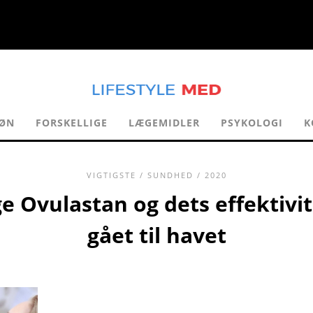
ØN
FORSKELLIGE
LÆGEMIDLER
PSYKOLOGI
K
VIGTIGSTE
/
SUNDHED
/ 2020
ge Ovulastan og dets effektivit
gået til havet