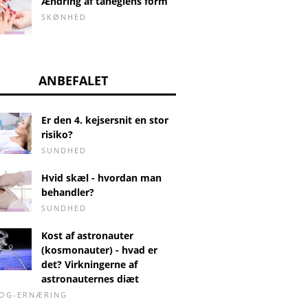
Ændring af tåneglens form
SKØNHED
ANBEFALET
Er den 4. kejsersnit en stor
risiko?
SUNDHED
Hvid skæl - hvordan man
behandler?
SUNDHED
Kost af astronauter
(kosmonauter) - hvad er
det? Virkningerne af
astronauternes diæt
-OG-ERNÆRING