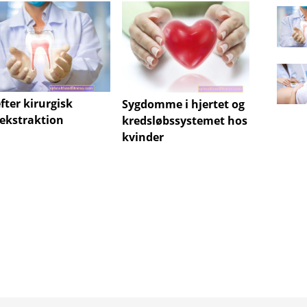
fter kirurgisk
Sygdomme i hjertet og
Parat
ekstraktion
kredsløbssystemet hos
(PTH):
kvinder
normer
mange