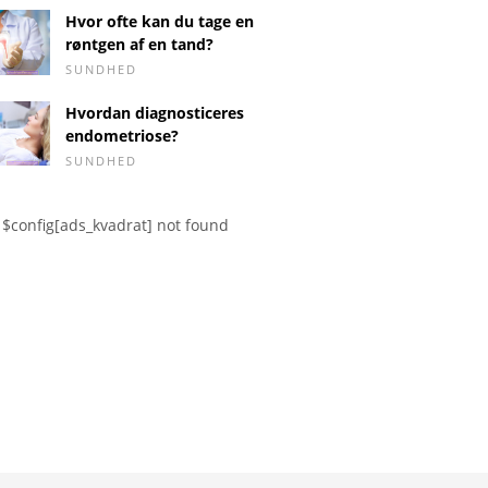
Hvor ofte kan du tage en
røntgen af ​​en tand?
SUNDHED
Hvordan diagnosticeres
endometriose?
SUNDHED
hyroideahormon
Parkins
thalassæmi
 funktioner,
(parkins
, overskud,
årsager
$config[ads_kvadrat] not found
l
behandl