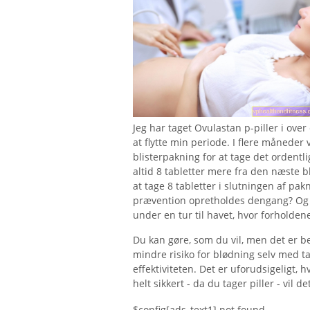
Jeg har taget Ovulastan p-piller i over
at flytte min periode. I flere måneder 
blisterpakning for at tage det ordentli
altid 8 tabletter mere fra den næste b
at tage 8 tabletter i slutningen af ​​pa
prævention opretholdes dengang? Og vi
under en tur til havet, hvor forholden
Du kan gøre, som du vil, men det er be
mindre risiko for blødning selv med ta
effektiviteten. Det er uforudsigeligt, 
helt sikkert - da du tager piller - vil d
$config[ads_text1] not found