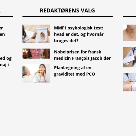
R
REDAKTØRENS VALG
er
MMPI psykologisk test:
den
hvad er det, og hvornår
bruges det?
Nobelprisen for fransk
ed og
medicin François Jacob dør
maj i
Planlægning af en
graviditet med PCO