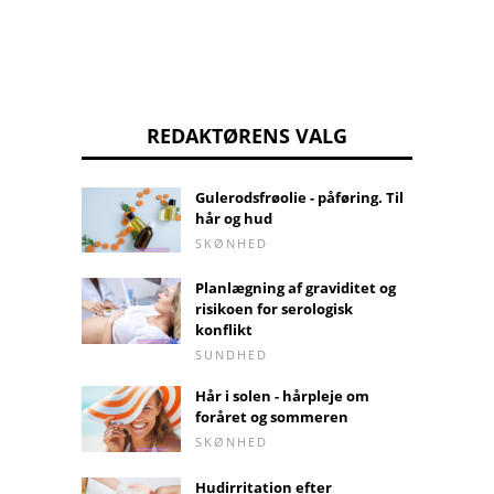
REDAKTØRENS VALG
Gulerodsfrøolie - påføring. Til
hår og hud
SKØNHED
Planlægning af graviditet og
risikoen for serologisk
konflikt
SUNDHED
Hår i solen - hårpleje om
foråret og sommeren
SKØNHED
Hudirritation efter