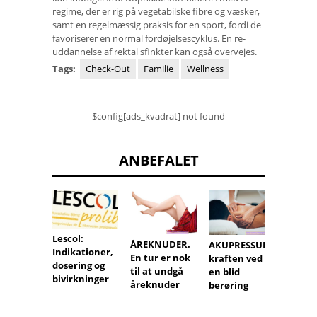
regime, der er rig på vegetabilske fibre og væsker,
samt en regelmæssig praksis for en sport, fordi de
favoriserer en normal fordøjelsescyklus. En re-
uddannelse af rektal sfinkter kan også overvejes.
Tags:
Check-Out
Familie
Wellness
$config[ads_kvadrat] not found
ANBEFALET
Lescol:
ÅREKNUDER.
Antibi
AKUPRESSUR -
Indikationer,
En tur er nok
under
kraften ved
dosering og
til at undgå
gravid
en blid
bivirkninger
åreknuder
berøring