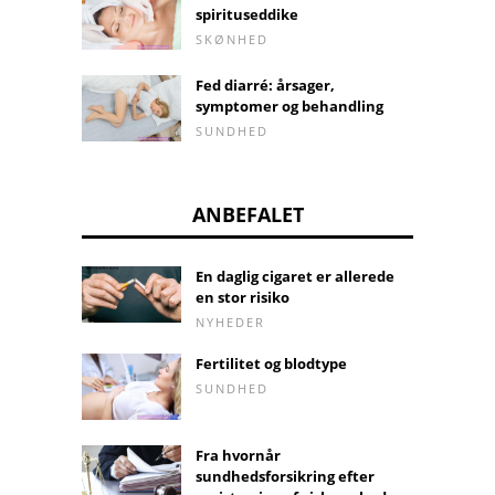
spirituseddike
SKØNHED
Fed diarré: årsager,
symptomer og behandling
SUNDHED
ANBEFALET
En daglig cigaret er allerede
en stor risiko
NYHEDER
Fertilitet og blodtype
SUNDHED
Fra hvornår
sundhedsforsikring efter