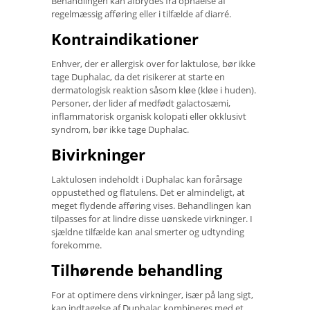
Behandlingen kan afbrydes fra opnåelse af
regelmæssig afføring eller i tilfælde af diarré.
Kontraindikationer
Enhver, der er allergisk over for laktulose, bør ikke
tage Duphalac, da det risikerer at starte en
dermatologisk reaktion såsom kløe (kløe i huden).
Personer, der lider af medfødt galactosæmi,
inflammatorisk organisk kolopati eller okklusivt
syndrom, bør ikke tage Duphalac.
Bivirkninger
Laktulosen indeholdt i Duphalac kan forårsage
oppustethed og flatulens. Det er almindeligt, at
meget flydende afføring vises. Behandlingen kan
tilpasses for at lindre disse uønskede virkninger. I
sjældne tilfælde kan anal smerter og udtynding
forekomme.
Tilhørende behandling
For at optimere dens virkninger, især på lang sigt,
kan indtagelse af Duphalac kombineres med et