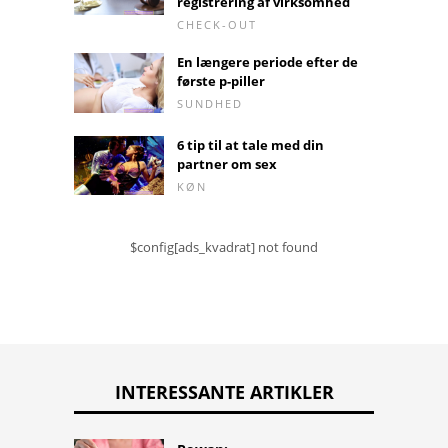
registrering af virksomhed
CHECK-OUT
En længere periode efter de
første p-piller
SUNDHED
6 tip til at tale med din
partner om sex
KØN
$config[ads_kvadrat] not found
INTERESSANTE ARTIKLER