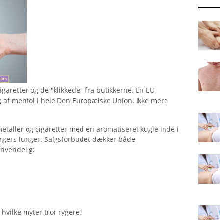
garetter og de "klikkede" fra butikkerne. En EU-
lg af mentol i hele Den Europæiske Union. Ikke mere
 metaller og cigaretter med en aromatiseret kugle inde i
orgers lunger. Salgsforbudet dækker både
anvendelig:
 hvilke myter tror rygere?