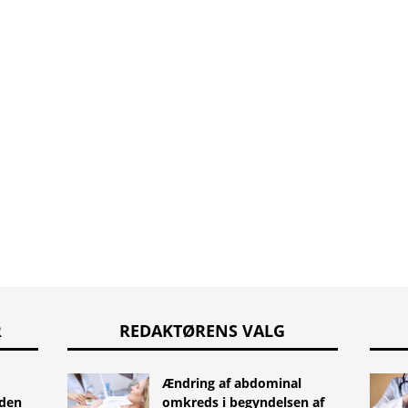
R
REDAKTØRENS VALG
Ændring af abdominal
uden
omkreds i begyndelsen af ​​