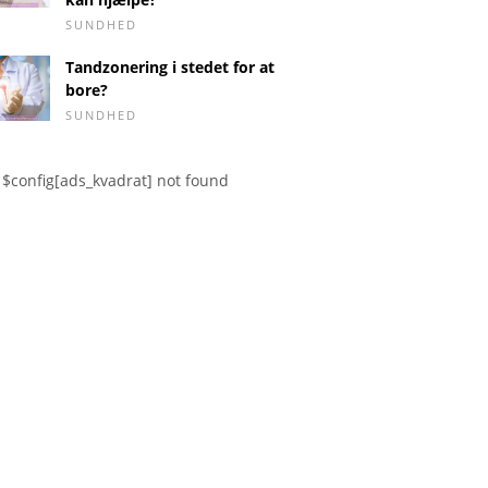
SUNDHED
Tandzonering i stedet for at
bore?
SUNDHED
$config[ads_kvadrat] not found
 smerter på grund
Den blå stribe
"Operat
gel på morfin
uddannelseskampagne
sæson 2,