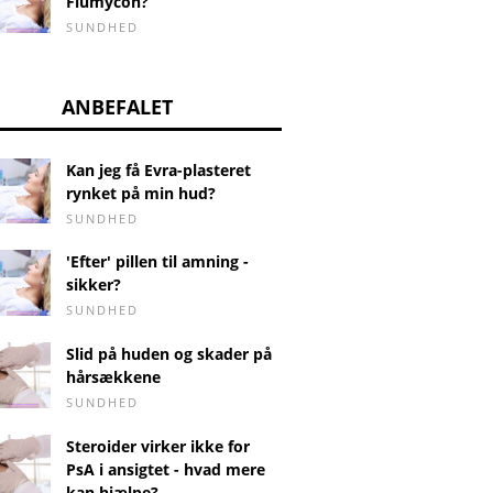
Flumycon?
SUNDHED
ANBEFALET
Kan jeg få Evra-plasteret
rynket på min hud?
SUNDHED
'Efter' pillen til amning -
sikker?
SUNDHED
Slid på huden og skader på
hårsækkene
SUNDHED
Steroider virker ikke for
PsA i ansigtet - hvad mere
kan hjælpe?