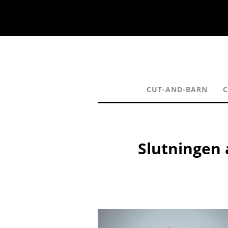
CUT-AND-BARN
C
Slutningen 