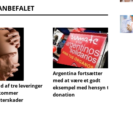
ANBEFALET
Dør af
af man
Argentina fortsætter
med at være et godt
ud af tre leveringer
eksempel med hensyn til
ekommer
donation
kterskader