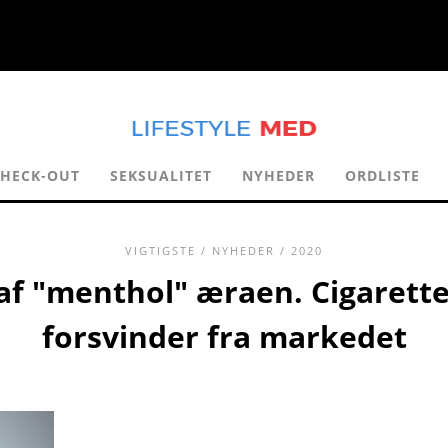
HECK-OUT
SEKSUALITET
NYHEDER
ORDLISTE
VIGTIGSTE
/
NYHEDER
/ 2020
af ​​"menthol" æraen. Cigaret
forsvinder fra markedet