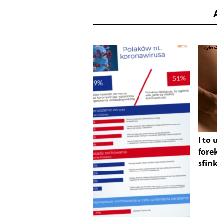
I to 
for
sfin