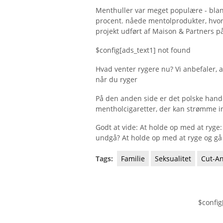
Menthuller var meget populære - bland
procent. nåede mentolprodukter, hvora
projekt udført af Maison & Partners 
$config[ads_text1] not found
Hvad venter rygere nu? Vi anbefaler, 
når du ryger
På den anden side er det polske han
mentholcigaretter, der kan strømme in
Godt at vide: At holde op med at ryg
undgå? At holde op med at ryge og gå
Tags:
Familie
Seksualitet
Cut-A
$config