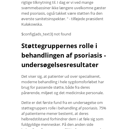
rigtige tilknytning til. I dag er vi ved mange
svømmebassiner ikke længere uvelkomne gæster
med psoriasis, også takket være støtten fra den
øverste sanitetsinspektør. " - tilføjede præsident
Kułakowska.
$config[ads_text3] not found
Støttegruppernes rolle i
behandlingen af ​​psoriasis -
undersøgelsesresultater
Det viser sig, at patienter ud over specialiseret,
moderne behandling i hele sygdomsforløbet har
brug for passende støtte, både fra deres
pårørende, miljøet og det medicinske personale.
Dette er det første fund fra en undersøgelse om
støttegruppers rolle i behandling af psoriasis. 75%
af patienterne mener bestemt, at deres
helbredstilstand forhindrer dem i at føle sig som
fuldgyldige mennesker. På den anden side