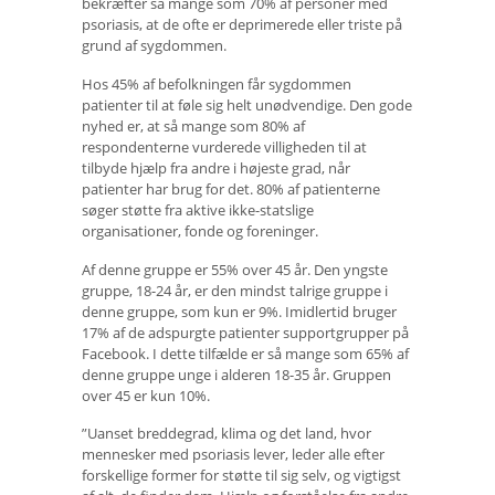
bekræfter så mange som 70% af personer med
psoriasis, at de ofte er deprimerede eller triste på
grund af sygdommen.
Hos 45% af befolkningen får sygdommen
patienter til at føle sig helt unødvendige. Den gode
nyhed er, at så mange som 80% af
respondenterne vurderede villigheden til at
tilbyde hjælp fra andre i højeste grad, når
patienter har brug for det. 80% af patienterne
søger støtte fra aktive ikke-statslige
organisationer, fonde og foreninger.
Af denne gruppe er 55% over 45 år. Den yngste
gruppe, 18-24 år, er den mindst talrige gruppe i
denne gruppe, som kun er 9%. Imidlertid bruger
17% af de adspurgte patienter supportgrupper på
Facebook. I dette tilfælde er så mange som 65% af
denne gruppe unge i alderen 18-35 år. Gruppen
over 45 er kun 10%.
”Uanset breddegrad, klima og det land, hvor
mennesker med psoriasis lever, leder alle efter
forskellige former for støtte til sig selv, og vigtigst