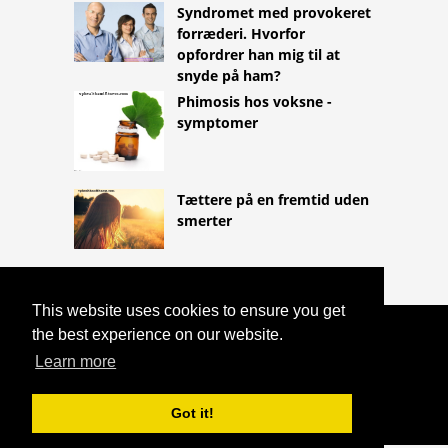
Syndromet med provokeret
forræderi. Hvorfor
opfordrer han mig til at
snyde på ham?
Phimosis hos voksne -
symptomer
Tættere på en fremtid uden
smerter
This website uses cookies to ensure you get
the best experience on our website.
COPYRIGHT 2026
HTTPS://LIFESTYLEMED.NET
PSORIASIS
Learn more
OG PSA - NOK UDELUKKELSE! SE MIG.
IKKE MIN HUD
Got it!
^