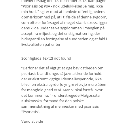
Indviet tirsdag den 18. december 2018. kampagne
“Psoriasis og PsA - nok udelukkelse! Se mig. Ikke
min hud. " sigter mod at henlede offentlighedens
opmærksomhed på, at i tilfælde af denne sygdom,
som ofte er forårsaget af meget stærk stress, ligger
dens kilde under selve sygdommen i manglen på
accept fra miljøet, og det er stigmatisering, der
bidrager til en forringelse af sundheden og et fald i
livskvaliteten patienter.
$config[ads_text2] not found
”Derfor er det så vigtigt at øge bevidstheden om
psoriasis blandt unge, så jævnaldrende forhold,
der er ekstremt vigtige i denne livsperiode, ikke
bliver en ekstra byrde. Jo yngre vi er, jo mere åben
for mangfoldighed er vi. Men vi skal forstå, hvor
det kommer fra. " - understregede Małgorzata
Kułakowska, formand for den polske
sammenslutning af mennesker med psoriasis
"Psoriasis".
Værd at vide