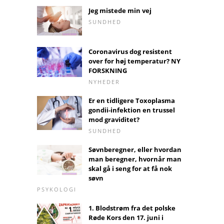
Jeg mistede min vej
SUNDHED
Coronavirus dog resistent
over for høj temperatur? NY
FORSKNING
NYHEDER
Er en tidligere Toxoplasma
gondii-infektion en trussel
mod graviditet?
SUNDHED
Søvnberegner, eller hvordan
man beregner, hvornår man
skal gå i seng for at få nok
søvn
PSYKOLOGI
1. Blodstrøm fra det polske
Røde Kors den 17. juni i