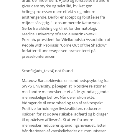
af alt, de finder dem. Hjælp og forståelse fra andre
giver dem styrke og selvtillid, hvilket gør
helingsprocessen mere effektiv og mindre
anstrengende. Derfor er accept og forståelse fra
miljøet så vigtig. " - opsummerede Katarzyna
Gerke fra afdeling og klinik for dermatologi,
Medical University of Karola Marcinkowski i
Poznań, præsident for Wielkopolska Association of
People with Psoriasis "Come Out of the Shadow",
forfatter til undersøgelsen præsenteret på
pressekonferencen.
$config[ads_text4] not found
Mateusz Banaszkiewicz, en sundhedspsykolog fra
SWPS University, påpeger, at "Positive relationer
med andre mennesker er et af de grundlæggende
menneskelige behov. Når de er ukorrekte,
bidrager de til ensomhed og tab af selvrespekt.
Positive forhold øger livskvaliteten, reducerer
risikoen for at udøve risikabel adfærd og bidrager
til opnåelsen af ​​livsmål. Støtten fra andre
mennesker reducerer spændingsniveauet, letter
håndteringen af ​​vanskeligheder og immuniserer