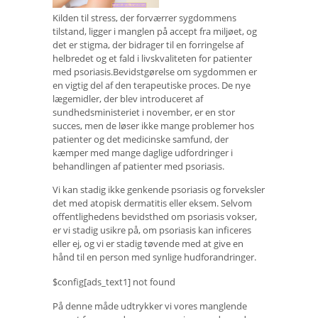
Kilden til stress, der forværrer sygdommens
tilstand, ligger i manglen på accept fra miljøet, og
det er stigma, der bidrager til en forringelse af
helbredet og et fald i livskvaliteten for patienter
med psoriasis.Bevidstgørelse om sygdommen er
en vigtig del af den terapeutiske proces. De nye
lægemidler, der blev introduceret af
sundhedsministeriet i november, er en stor
succes, men de løser ikke mange problemer hos
patienter og det medicinske samfund, der
kæmper med mange daglige udfordringer i
behandlingen af ​​patienter med psoriasis.
Vi kan stadig ikke genkende psoriasis og forveksler
det med atopisk dermatitis eller eksem. Selvom
offentlighedens bevidsthed om psoriasis vokser,
er vi stadig usikre på, om psoriasis kan inficeres
eller ej, og vi er stadig tøvende med at give en
hånd til en person med synlige hudforandringer.
$config[ads_text1] not found
På denne måde udtrykker vi vores manglende