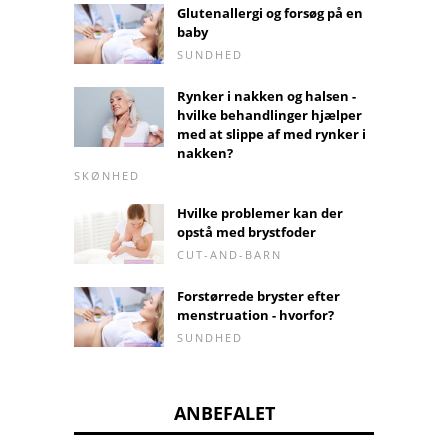
Glutenallergi og forsøg på en
baby
SUNDHED
Rynker i nakken og halsen -
hvilke behandlinger hjælper
med at slippe af med rynker i
nakken?
SKØNHED
Hvilke problemer kan der
opstå med brystfoder
CUT-AND-BARN
Forstørrede bryster efter
menstruation - hvorfor?
SUNDHED
ANBEFALET