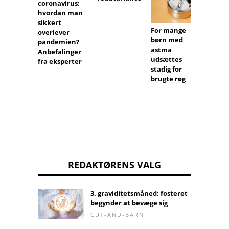
coronavirus:
der sk
hvordan man
hår
sikkert
For mange
overlever
børn med
pandemien?
astma
Anbefalinger
udsættes
fra eksperter
stadig for
brugte røg
REDAKTØRENS VALG
3. graviditetsmåned: fosteret
begynder at bevæge sig
CUT-AND-BARN