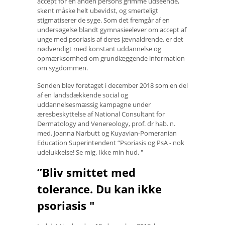
accept for en anden persons grimme udseende,
skønt måske helt ubevidst, og smerteligt
stigmatiserer de syge. Som det fremgår af en
undersøgelse blandt gymnasieelever om accept af
unge med psoriasis af deres jævnaldrende, er det
nødvendigt med konstant uddannelse og
opmærksomhed om grundlæggende information
om sygdommen.
Sonden blev foretaget i december 2018 som en del
af en landsdækkende social og
uddannelsesmæssig kampagne under
æresbeskyttelse af National Consultant for
Dermatology and Venereology, prof. dr hab. n.
med. Joanna Narbutt og Kuyavian-Pomeranian
Education Superintendent “Psoriasis og PsA - nok
udelukkelse! Se mig. Ikke min hud. "
”Bliv smittet med
tolerance. Du kan ikke
psoriasis "