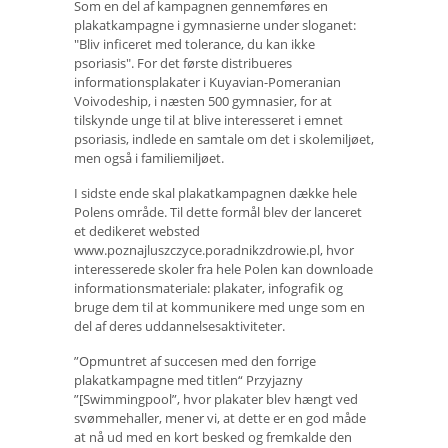
Som en del af kampagnen gennemføres en
plakatkampagne i gymnasierne under sloganet:
"Bliv inficeret med tolerance, du kan ikke
psoriasis". For det første distribueres
informationsplakater i Kuyavian-Pomeranian
Voivodeship, i næsten 500 gymnasier, for at
tilskynde unge til at blive interesseret i emnet
psoriasis, indlede en samtale om det i skolemiljøet,
men også i familiemiljøet.
I sidste ende skal plakatkampagnen dække hele
Polens område. Til dette formål blev der lanceret
et dedikeret websted
www.poznajluszczyce.poradnikzdrowie.pl, hvor
interesserede skoler fra hele Polen kan downloade
informationsmateriale: plakater, infografik og
bruge dem til at kommunikere med unge som en
del af deres uddannelsesaktiviteter.
”Opmuntret af succesen med den forrige
plakatkampagne med titlen“ Przyjazny
”[Swimmingpool”, hvor plakater blev hængt ved
svømmehaller, mener vi, at dette er en god måde
at nå ud med en kort besked og fremkalde den