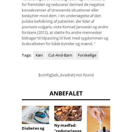
for fremtiden og reducerer dermed de negative
konsekvenser af stressende situationer eller
beskytter mod dem. I en undersøgelse af den
polske befolkning af patienter, der lider af
psoriasis vulgaris, viste Konrad Janowski og andre
forskere (2012), at støtte fra andre mennesker
bidrager til tilpasning til livet med sygdommen og
livskvaliteten for både kvinder og mænd. "
Tags:
Køn
Cut-And-Barn
Forskellige
$config[ads_kvadrat] not found
ANBEFALET
Ny madfad:
Diabetes og
Daglig
"redutarianos