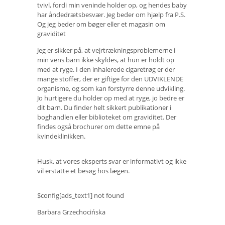
tvivl, fordi min veninde holder op, og hendes baby
har åndedrætsbesvær. Jeg beder om hjælp fra P.S.
Og jeg beder om bøger eller et magasin om
graviditet
Jeg er sikker på, at vejrtrækningsproblemerne i
min vens barn ikke skyldes, at hun er holdt op
med at ryge. I den inhalerede cigaretrøg er der
mange stoffer, der er giftige for den UDVIKLENDE
organisme, og som kan forstyrre denne udvikling.
Jo hurtigere du holder op med at ryge, jo bedre er
dit barn. Du finder helt sikkert publikationer i
boghandlen eller biblioteket om graviditet. Der
findes også brochurer om dette emne på
kvindeklinikken.
Husk, at vores eksperts svar er informativt og ikke
vil erstatte et besøg hos lægen.
$config[ads_text1] not found
Barbara Grzechocińska