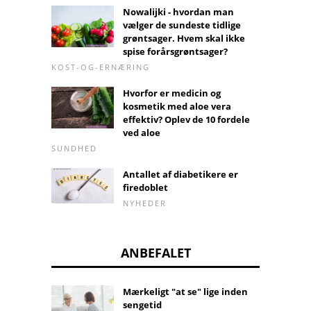
Nowalijki - hvordan man
vælger de sundeste tidlige
grøntsager. Hvem skal ikke
spise forårsgrøntsager?
KOST-OG-ERNÆRING
Hvorfor er medicin og
kosmetik med aloe vera
effektiv? Oplev de 10 fordele
ved aloe
SUNDHED
Antallet af diabetikere er
firedoblet
NYHEDER
ANBEFALET
Mærkeligt "at se" lige inden
sengetid