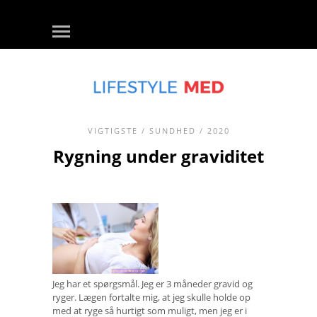
VIGTIGSTE
/
SUNDHED
/ 2020
Rygning under graviditet
Jeg har et spørgsmål. Jeg er 3 måneder gravid og
ryger. Lægen fortalte mig, at jeg skulle holde op
med at ryge så hurtigt som muligt, men jeg er i