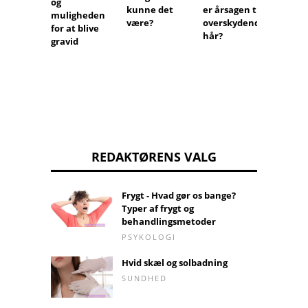
og
kunne det
er årsagen til
på and
muligheden
være?
overskydende
af cyk
for at blive
hår?
gravid
REDAKTØRENS VALG
Frygt - Hvad gør os bange?
Typer af frygt og
behandlingsmetoder
PSYKOLOGI
Hvid skæl og solbadning
SUNDHED