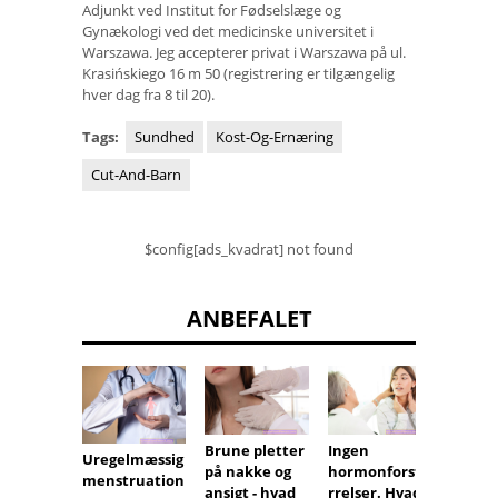
Adjunkt ved Institut for Fødselslæge og
Gynækologi ved det medicinske universitet i
Warszawa. Jeg accepterer privat i Warszawa på ul.
Krasińskiego 16 m 50 (registrering er tilgængelig
hver dag fra 8 til 20).
Tags:
Sundhed
Kost-Og-Ernæring
Cut-And-Barn
$config[ads_kvadrat] not found
ANBEFALET
Brune pletter
Ingen
Forsin
Uregelmæssig
på nakke og
hormonforsty
period
menstruation
ansigt - hvad
rrelser. Hvad
sympt