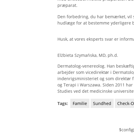
præparat.
Den forbedring, du har bemærket, vil 
hudlæge for at bestemme yderligere 
Husk, at vores eksperts svar er informa
Elżbieta Szymańska, MD, ph.d.
Dermatolog-venereolog. Han beskæftig
arbejder som vicedirektør i Dermatolog
indenrigsministeriet og som direktør f
og Terapi i Warszawa. Siden 2011 har 
Studies ved det medicinske universite
Tags:
Familie
Sundhed
Check-O
$config