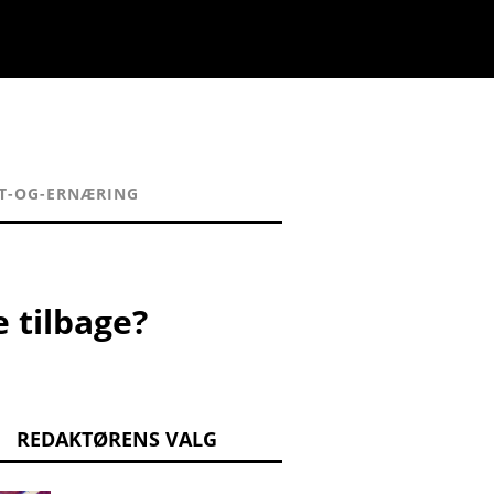
T-OG-ERNÆRING
 tilbage?
REDAKTØRENS VALG