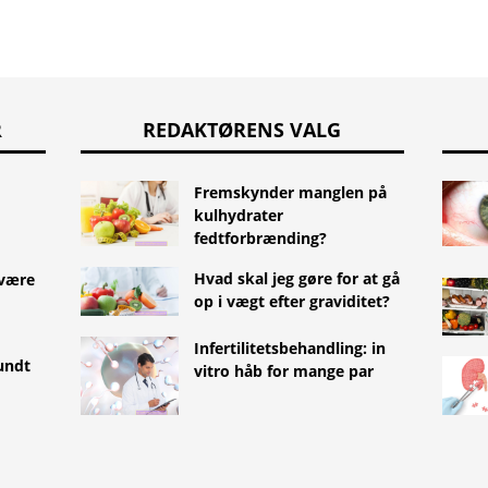
R
REDAKTØRENS VALG
Fremskynder manglen på
kulhydrater
fedtforbrænding?
Hvad skal jeg gøre for at gå
 være
op i vægt efter graviditet?
Infertilitetsbehandling: in
sundt
vitro håb for mange par