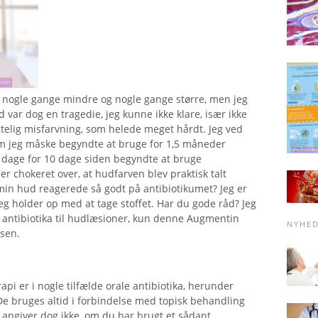
, nogle gange mindre og nogle gange større, men jeg
var dog en tragedie, jeg kunne ikke klare, især ikke
telig misfarvning, som helede meget hårdt. Jeg ved
som jeg måske begyndte at bruge for 1,5 måneder
te dage for 10 dage siden begyndte at bruge
er chokeret over, at hudfarven blev praktisk talt
t min hud reagerede så godt på antibiotikumet? Jeg er
jeg holder op med at tage stoffet. Har du gode råd? Jeg
ugt antibiotika til hudlæsioner, kun denne Augmentin
NYHE
lsen.
api er i nogle tilfælde orale antibiotika, herunder
 De bruges altid i forbindelse med topisk behandling
angiver dog ikke, om du har brugt et sådant