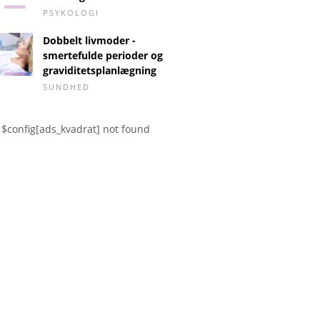
PSYKOLOGI
Dobbelt livmoder -
smertefulde perioder og
graviditetsplanlægning
SUNDHED
$config[ads_kvadrat] not found
piller fra
Antikonceptionseffektivi
Talefors
tte til Naraya
tet i antal
årsager,
behandl