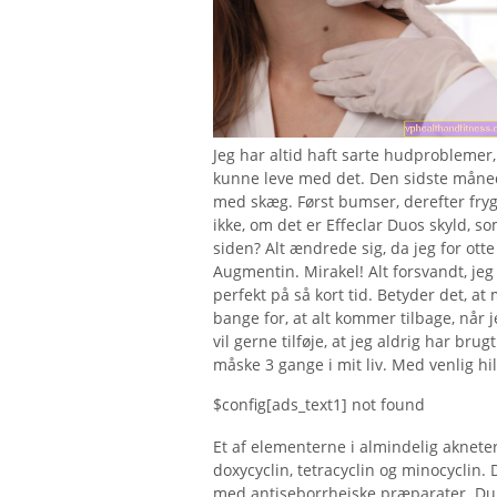
Jeg har altid haft sarte hudproblemer
kunne leve med det. Den sidste måned 
med skæg. Først bumser, derefter fryg
ikke, om det er Effeclar Duos skyld, 
siden? Alt ændrede sig, da jeg for ot
Augmentin. Mirakel! Alt forsvandt, jeg 
perfekt på så kort tid. Betyder det, a
bange for, at alt kommer tilbage, når 
vil gerne tilføje, at jeg aldrig har br
måske 3 gange i mit liv. Med venlig hi
$config[ads_text1] not found
Et af elementerne i almindelig akneter
doxycyclin, tetracyclin og minocyclin.
med antiseborrheiske præparater. Du 