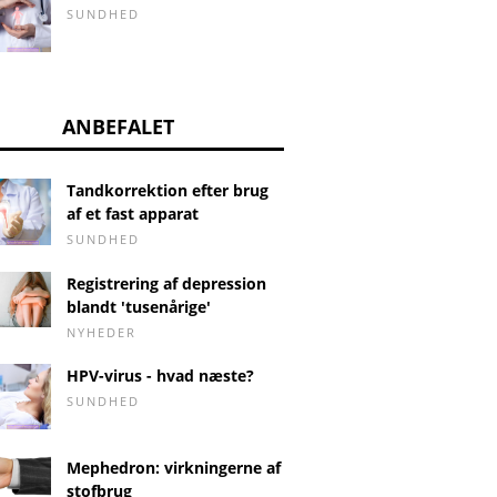
SUNDHED
ANBEFALET
Tandkorrektion efter brug
af et fast apparat
SUNDHED
Registrering af depression
blandt 'tusenårige'
NYHEDER
HPV-virus - hvad næste?
SUNDHED
Mephedron: virkningerne af
stofbrug