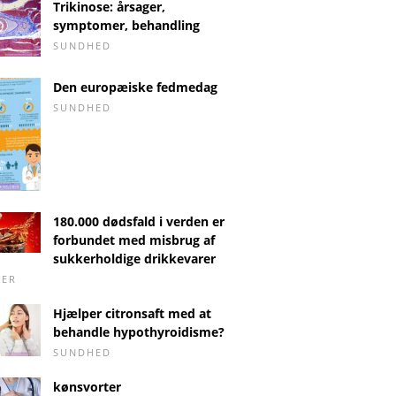
Trikinose: årsager,
symptomer, behandling
SUNDHED
Den europæiske fedmedag
SUNDHED
180.000 dødsfald i verden er
forbundet med misbrug af
sukkerholdige drikkevarer
DER
Hjælper citronsaft med at
behandle hypothyroidisme?
SUNDHED
kønsvorter