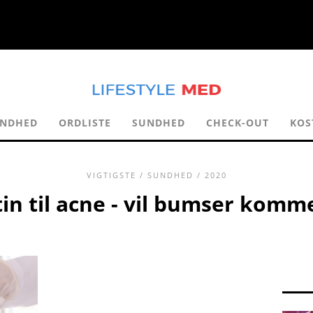
NDHED
ORDLISTE
SUNDHED
CHECK-OUT
KOS
VIGTIGSTE
/
SUNDHED
/ 2020
n til acne - vil bumser komme