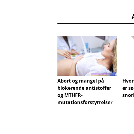
Abort og mangel på
Hvor
blokerende antistoffer
er s
og MTHFR-
snor
mutationsforstyrrelser