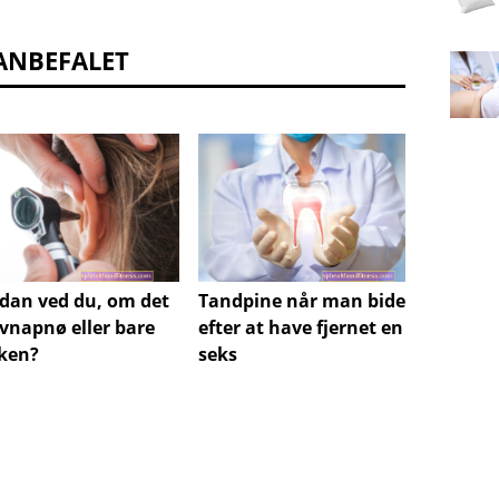
ANBEFALET
dan ved du, om det
Tandpine når man bider
Skifte 
øvnapnø eller bare
efter at have fjernet en
Madine
ken?
seks
Plus