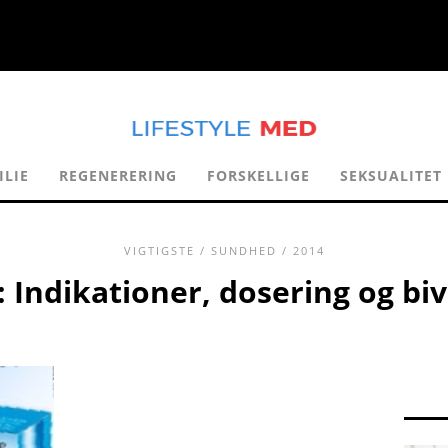
ILIE
REGENERERING
FORSKELLIGE
SEKSUALITET
VIGTIGSTE
/
SUNDHED
/ 2014
 Indikationer, dosering og biv