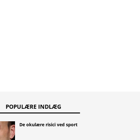
tand og sort
Røntgen i begyndelsen
gummi
af ​​graviditeten
Mundhul
funktion
Mundsy
POPULÆRE INDLÆG
De okulære risici ved sport