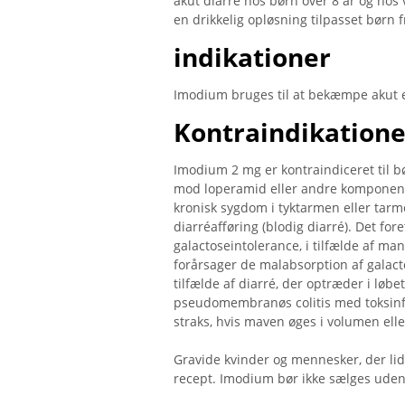
akut diarré hos børn over 8 år og ho
en drikkelig opløsning tilpasset børn fr
indikationer
Imodium bruges til at bekæmpe akut ell
Kontraindikatione
Imodium 2 mg er kontraindiceret til bør
mod loperamid eller andre komponenter
kronisk sygdom i tyktarmen eller tarme
diarréafføring (blodig diarré). Det fo
galactoseintolerance, i tilfælde af ma
forårsager de malabsorption af galact
tilfælde af diarré, der optræder i løb
pseudomembranøs colitis med toksinfe
straks, hvis maven øges i volumen elle
Gravide kvinder og mennesker, der lid
recept. Imodium bør ikke sælges uden