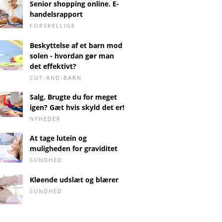
Senior shopping online. E-
handelsrapport
FORSKELLIGE
Beskyttelse af et barn mod
solen - hvordan gør man
det effektivt?
CUT-AND-BARN
Salg. Brugte du for meget
igen? Gæt hvis skyld det er!
NYHEDER
At tage lutein og
muligheden for graviditet
SUNDHED
Kløende udslæt og blærer
SUNDHED