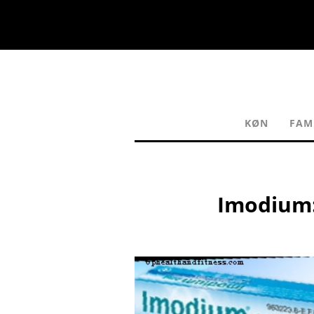
KØN
FAM
Imodium: