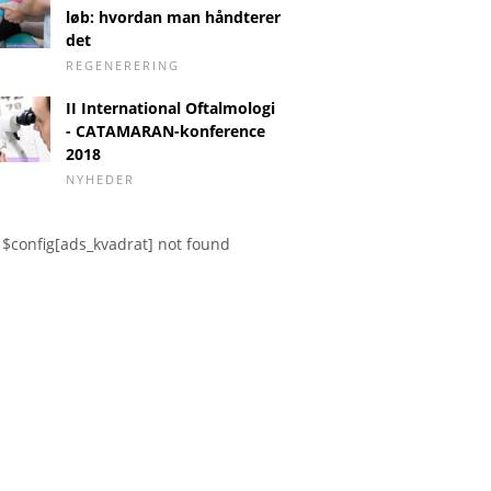
løb: hvordan man håndterer
det
REGENERERING
II International Oftalmologi
- CATAMARAN-konference
2018
NYHEDER
$config[ads_kvadrat] not found