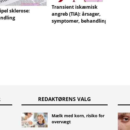
Transient iskæmisk
ipel sklerose:
Brudt 
angreb (TIA): årsager,
ndling
tygge
symptomer, behandling
R
REDAKTØRENS VALG
Mælk med korn, risiko for
overvægt