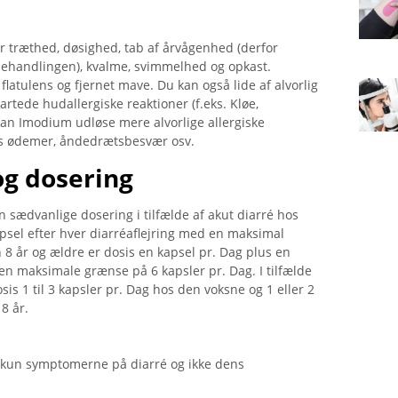
er træthed, døsighed, tab af årvågenhed (derfor
 behandlingen), kvalme, svimmelhed og opkast.
latulens og fjernet mave. Du kan også lide af alvorlig
artede hudallergiske reaktioner (f.eks. Kløe,
kan Imodium udløse mere alvorlige allergiske
kes ødemer, åndedrætsbesvær osv.
g dosering
 sædvanlige dosering i tilfælde af akut diarré hos
apsel efter hver diarréaflejring med en maksimal
 8 år og ældre er dosis en kapsel pr. Dag plus en
den maksimale grænse på 6 kapsler pr. Dag. I tilfælde
is 1 til 3 kapsler pr. Dag hos den voksne og 1 eller 2
8 år.
un symptomerne på diarré og ikke dens