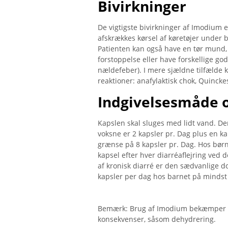
Bivirkninger
De vigtigste bivirkninger af Imodium 
afskrækkes kørsel af køretøjer under
Patienten kan også have en tør mund, f
forstoppelse eller have forskellige god
nældefeber). I mere sjældne tilfælde 
reaktioner: anafylaktisk chok, Quinc
Indgivelsesmåde o
Kapslen skal sluges med lidt vand. Den
voksne er 2 kapsler pr. Dag plus en k
grænse på 8 kapsler pr. Dag. Hos børn
kapsel efter hver diarréaflejring ved 
af kronisk diarré er den sædvanlige dos
kapsler per dag hos barnet på mindst 
Bemærk: Brug af Imodium bekæmper k
konsekvenser, såsom dehydrering.