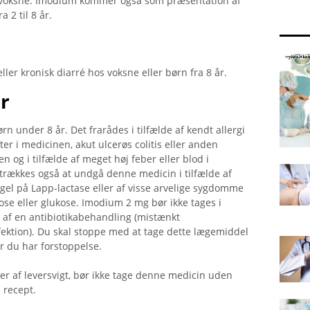
s voksne. Imodium kommer også som præsentation af
a 2 til 8 år.
er kronisk diarré hos voksne eller børn fra 8 år.
r
n under 8 år. Det frarådes i tilfælde af kendt allergi
 i medicinen, akut ulcerøs colitis eller anden
n og i tilfælde af meget høj feber eller blod i
retrækkes også at undgå denne medicin i tilfælde af
ngel på Lapp-lactase eller af visse arvelige sygdomme
ose eller glukose. Imodium 2 mg bør ikke tages i
et af en antibiotikabehandling (mistænkt
ktion). Du skal stoppe med at tage dette lægemiddel
r du har forstoppelse.
er af leversvigt, bør ikke tage denne medicin uden
 recept.