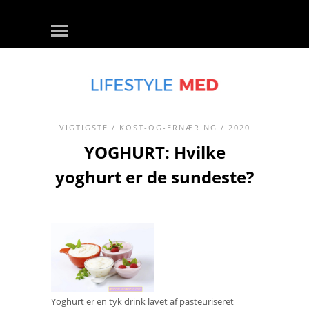
VIGTIGSTE
/
KOST-OG-ERNÆRING
/ 2020
YOGHURT: Hvilke
yoghurt er de sundeste?
Yoghurt er en tyk drink lavet af pasteuriseret