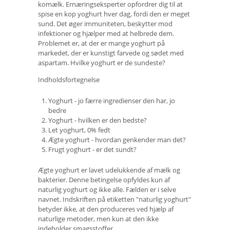
komælk. Ernæringseksperter opfordrer dig til at
spise en kop yoghurt hver dag, fordi den er meget
sund. Det øger immuniteten, beskytter mod
infektioner og hjælper med at helbrede dem.
Problemet er, at der er mange yoghurt på
markedet, der er kunstigt farvede og sødet med
aspartam. Hvilke yoghurt er de sundeste?
Indholdsfortegnelse
Yoghurt - jo færre ingredienser den har, jo
bedre
Yoghurt - hvilken er den bedste?
Let yoghurt, 0% fedt
Ægte yoghurt - hvordan genkender man det?
Frugt yoghurt - er det sundt?
Ægte yoghurt er lavet udelukkende af mælk og
bakterier. Denne betingelse opfyldes kun af
naturlig yoghurt og ikke alle. Fælden er i selve
navnet. Indskriften på etiketten "naturlig yoghurt"
betyder ikke, at den produceres ved hjælp af
naturlige metoder, men kun at den ikke
indeholder smagsstoffer.