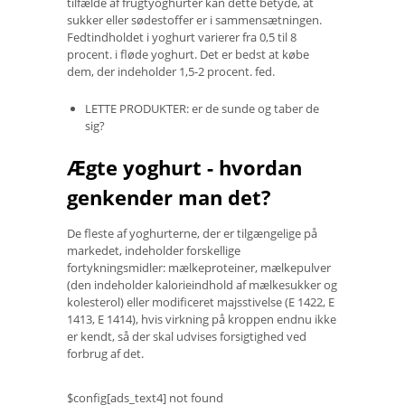
tilfælde af frugtyoghurter kan dette betyde, at
sukker eller sødestoffer er i sammensætningen.
Fedtindholdet i yoghurt varierer fra 0,5 til 8
procent. i fløde yoghurt. Det er bedst at købe
dem, der indeholder 1,5-2 procent. fed.
LETTE PRODUKTER: er de sunde og taber de
sig?
Ægte yoghurt - hvordan
genkender man det?
De fleste af yoghurterne, der er tilgængelige på
markedet, indeholder forskellige
fortykningsmidler: mælkeproteiner, mælkepulver
(den indeholder kalorieindhold af mælkesukker og
kolesterol) eller modificeret majsstivelse (E 1422, E
1413, E 1414), hvis virkning på kroppen endnu ikke
er kendt, så der skal udvises forsigtighed ved
forbrug af det.
$config[ads_text4] not found