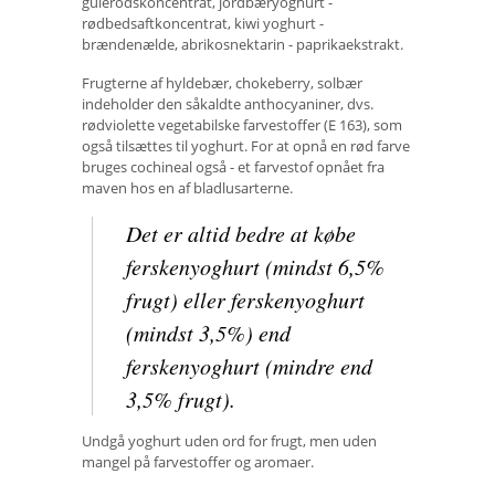
gulerodskoncentrat, jordbæryoghurt -
rødbedsaftkoncentrat, kiwi yoghurt -
brændenælde, abrikosnektarin - paprikaekstrakt.
Frugterne af hyldebær, chokeberry, solbær
indeholder den såkaldte anthocyaniner, dvs.
rødviolette vegetabilske farvestoffer (E 163), som
også tilsættes til yoghurt. For at opnå en rød farve
bruges cochineal også - et farvestof opnået fra
maven hos en af ​​bladlusarterne.
Det er altid bedre at købe
ferskenyoghurt (mindst 6,5%
frugt) eller ferskenyoghurt
(mindst 3,5%) end
ferskenyoghurt (mindre end
3,5% frugt).
Undgå yoghurt uden ord for frugt, men uden
mangel på farvestoffer og aromaer.