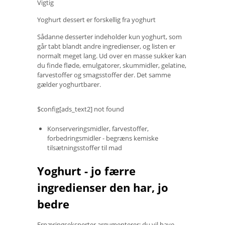
Vigtig
Yoghurt dessert er forskellig fra yoghurt
Sådanne desserter indeholder kun yoghurt, som
går tabt blandt andre ingredienser, og listen er
normalt meget lang. Ud over en masse sukker kan
du finde fløde, emulgatorer, skummidler, gelatine,
farvestoffer og smagsstoffer der. Det samme
gælder yoghurtbarer.
$config[ads_text2] not found
Konserveringsmidler, farvestoffer,
forbedringsmidler - begræns kemiske
tilsætningsstoffer til mad
Yoghurt - jo færre
ingredienser den har, jo
bedre
Ernæringseksperter argumenterer: du vil have