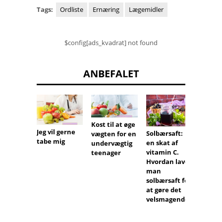
Tags:
Ordliste
Ernæring
Lægemidler
$config[ads_kvadrat] not found
ANBEFALET
Kost til at øge
Lange
Jeg vil gerne
Solbærsaft:
vægten for en
løbetu
tabe mig
en skat af
undervægtig
gigt
vitamin C.
teenager
Hvordan laver
man
solbærsaft for
at gøre det
velsmagende?