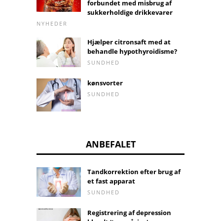
forbundet med misbrug af
sukkerholdige drikkevarer
NYHEDER
Hjælper citronsaft med at
behandle hypothyroidisme?
SUNDHED
kønsvorter
SUNDHED
ANBEFALET
Tandkorrektion efter brug af
et fast apparat
SUNDHED
Registrering af depression