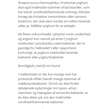
Streptococcus thermophilus. Probiotisk yoghurt
skal også indeholde stammer af lactobaciller, som
har bevist sundhedsfremmende virkning i kliniske
forsøg (de forbedrer immuniteten eller tarmens
funktion). Der skal være mindst en million levende
celler pr. Milliliter yoghurt for at arbejde.
De fleste virksomheder udnytter vores uvidenhed
og angiver kun navnet på arten ("yoghurt
indeholder Lactobacillus casei-bakterier, der er
gavnlige for helbredet") eller rapporterer
kortvarigt, at yoghurt indeholder levende
bakterier eller yoghurtbakterier.
$config[ads_text3] not found
I mellemtiden er der kun mange som har
probiotisk effekt blandt mange stammer af
mælkesyrebakterier. Så hvis du ikke finder
detaljerede oplysninger om typen, arten,
stammen og mængden af ​​anvendte bakterier, er
du ikke sikker på, om den indeholder
sundhedsfremmende bakterier.