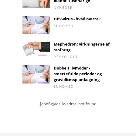
blandt 'tusenårige'
NYHEDER
HPV-virus - hvad næste?
SUNDHED
Mephedron: virkningerne af
stofbrug
PSYKOLOGI
Dobbelt livmoder -
smertefulde perioder og
graviditetsplanlægning
SUNDHED
$config[ads_kvadrat] not found