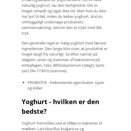
naturlig yoghurt, lav den derhjemme. Det er
meget simpelt og tager ikke tid. Men hvis du ikke
har lyst til det, inden du køber yoghurt, skal du
omhyggeligt undersøge produktets
sammensætning, selvom den er trykt med lille
tryk.
Den generelle regel er: Vælg yoghurt med færrest
ingredienser. Den lange liste viser, at produktet er
meget langt fra naturligt. Se efter navnet på
slægten, arten og stammen af ​​bakterierne på
emballagen, f.eks. Bifidobacterium (slægt), lactis
(art) DN-173010 (stamme).
PROBIOTIK - helbredende egenskaber, typer
og kilder
Yoghurt - hvilken er den
bedste?
Yoghurt fremstilles ved at tilføje to bakterier til
mælken: Lactobacillus bulgaricus og