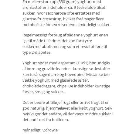
En mellemstor kop (330 gram) yoghurt med
aromastoffer indeholder ca. 9 teskefulde tilsat
sukker, hvor saccharose ofte erstattes med
glucose-fructosesirup, hvilket forårsager flere
metaboliske forstyrrelser end almindeligt sukker.
Regelmæssigt forbrug af sådanne yoghurt er en
ligetil måde til fedme, det kan forstyrre
sukkermetabolismen og som et resultat føre til
type 2-diabetes.
Yoghurt sødet med aspartam (E 951) bør undgås
af børn og gravide kvinder - kunstige sødestoffer
kan forårsage diarré og hovedpine. Mistanke bør
vække yoghurt med glaserede ærter,
chokoladedragere, chips. De indeholder kunstige
farver, smag og sukker.
Det er bedre at tilføje frugt eller tørret frugt til en
god naturlig, hjemmelavet eller købt yoghurt. Selv
hvis vi gør det sødere, vil der være mindre sukker i
det end i det fra butikken.
månedligt "Zdrowie"