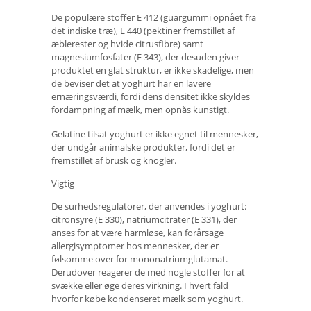
De populære stoffer E 412 (guargummi opnået fra
det indiske træ), E 440 (pektiner fremstillet af
æblerester og hvide citrusfibre) samt
magnesiumfosfater (E 343), der desuden giver
produktet en glat struktur, er ikke skadelige, men
de beviser det at yoghurt har en lavere
ernæringsværdi, fordi dens densitet ikke skyldes
fordampning af mælk, men opnås kunstigt.
Gelatine tilsat yoghurt er ikke egnet til mennesker,
der undgår animalske produkter, fordi det er
fremstillet af brusk og knogler.
Vigtig
De surhedsregulatorer, der anvendes i yoghurt:
citronsyre (E 330), natriumcitrater (E 331), der
anses for at være harmløse, kan forårsage
allergisymptomer hos mennesker, der er
følsomme over for mononatriumglutamat.
Derudover reagerer de med nogle stoffer for at
svække eller øge deres virkning. I hvert fald
hvorfor købe kondenseret mælk som yoghurt.