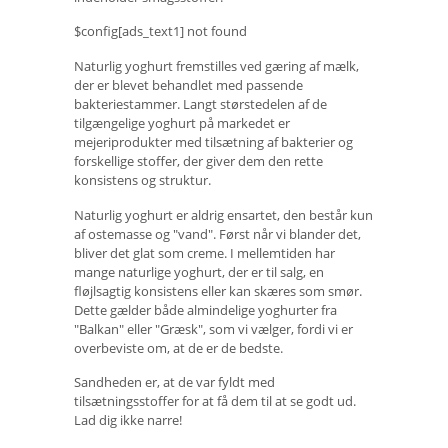
$config[ads_text1] not found
Naturlig yoghurt fremstilles ved gæring af mælk,
der er blevet behandlet med passende
bakteriestammer. Langt størstedelen af ​​de
tilgængelige yoghurt på markedet er
mejeriprodukter med tilsætning af bakterier og
forskellige stoffer, der giver dem den rette
konsistens og struktur.
Naturlig yoghurt er aldrig ensartet, den består kun
af ostemasse og "vand". Først når vi blander det,
bliver det glat som creme. I mellemtiden har
mange naturlige yoghurt, der er til salg, en
fløjlsagtig konsistens eller kan skæres som smør.
Dette gælder både almindelige yoghurter fra
"Balkan" eller "Græsk", som vi vælger, fordi vi er
overbeviste om, at de er de bedste.
Sandheden er, at de var fyldt med
tilsætningsstoffer for at få dem til at se godt ud.
Lad dig ikke narre!