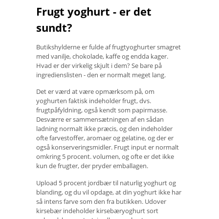
Frugt yoghurt - er det
sundt?
Butikshylderne er fulde af frugtyoghurter smagret
med vanilje, chokolade, kaffe og endda kager.
Hvad er der virkelig skjult i dem? Se bare på
ingredienslisten - den er normalt meget lang.
Det er værd at være opmærksom på, om
yoghurten faktisk indeholder frugt, dvs.
frugtpåfyldning, også kendt som papirmasse.
Desværre er sammensætningen af ​​en sådan
ladning normalt ikke præcis, og den indeholder
ofte farvestoffer, aromaer og gelatine, og der er
også konserveringsmidler. Frugt input er normalt
omkring 5 procent. volumen, og ofte er det ikke
kun de frugter, der pryder emballagen.
Upload 5 procent jordbær til naturlig yoghurt og
blanding, og du vil opdage, at din yoghurt ikke har
så intens farve som den fra butikken. Udover
kirsebær indeholder kirsebæryoghurt sort