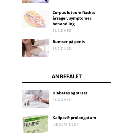
Corpus luteum fiasko:
årsager, symptomer,
behandling
SUNDHED
Bumser på penis
SUNDHED
ANBEFALET
Diabetes og stress
SUNDHED
Kalipoz® prolongatum
LÆGEMIDLER