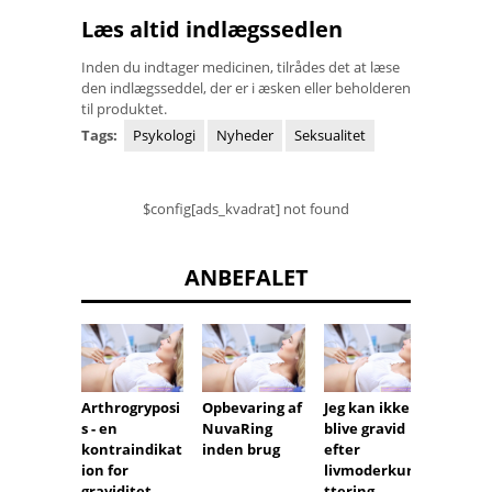
Læs altid indlægssedlen
Inden du indtager medicinen, tilrådes det at læse
den indlægsseddel, der er i æsken eller beholderen
til produktet.
Tags:
Psykologi
Nyheder
Seksualitet
$config[ads_kvadrat] not found
ANBEFALET
Arthrogryposi
Opbevaring af
Jeg kan ikke
Gruppe
s - en
NuvaRing
blive gravid
et resu
kontraindikat
inden brug
efter
cytolog
ion for
livmoderkure
hvilke
graviditet
ttering