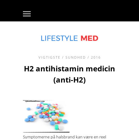
VIGTIGSTE
/
SUNDHED
/ 2016
H2 antihistamin medicin
(anti-H2)
Symptomerne på halsbrand kan være en reel