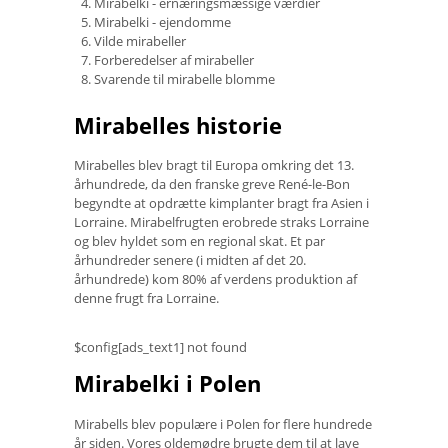
Mirabelki - ernæringsmæssige værdier
Mirabelki - ejendomme
Vilde mirabeller
Forberedelser af mirabeller
Svarende til mirabelle blomme
Mirabelles historie
Mirabelles blev bragt til Europa omkring det 13.
århundrede, da den franske greve René-le-Bon
begyndte at opdrætte kimplanter bragt fra Asien i
Lorraine. Mirabelfrugten erobrede straks Lorraine
og blev hyldet som en regional skat. Et par
århundreder senere (i midten af ​​det 20.
århundrede) kom 80% af verdens produktion af
denne frugt fra Lorraine.
$config[ads_text1] not found
Mirabelki i Polen
Mirabells blev populære i Polen for flere hundrede
år siden. Vores oldemødre brugte dem til at lave