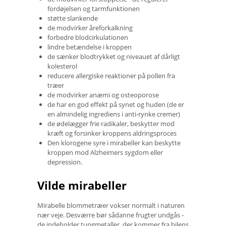
fordøjelsen og tarmfunktionen
støtte slankende
de modvirker åreforkalkning
forbedre blodcirkulationen
lindre betændelse i kroppen
de sænker blodtrykket og niveauet af dårligt
kolesterol
reducere allergiske reaktioner på pollen fra
træer
de modvirker anæmi og osteoporose
de har en god effekt på synet og huden (de er
en almindelig ingrediens i anti-rynke cremer)
de ødelægger frie radikaler, beskytter mod
kræft og forsinker kroppens aldringsproces
Den klorogene syre i mirabeller kan beskytte
kroppen mod Alzheimers sygdom eller
depression.
Vilde mirabeller
Mirabelle blommetræer vokser normalt i naturen
nær veje. Desværre bør sådanne frugter undgås -
de indeholder tungmetaller, der kommer fra bilens