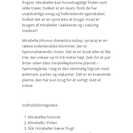
frugter. Mirabeller kan hovedsageligt findes som
vilde træer, hvilket er en skam, fordi de har
usædvanlige smag og helbredende egenskaber,
hvilket det er en synd ikke at bruge. Hvad er
brugen af ​​mirabeller i køkkenet og i naturlig
medicin?
Mirabelle (
Prunus domestica
subsp. syriaca) er en
række indenlandske blommer, der er
hjemmehørende i Asien. Det er en busk eller et lille
træ, der vokser op til 3-6 meter højt. Selv for et par
årtier siden blev mirabelleplomme plantet i
hjemmegårde, i dag er den temmelig tilgroet med
ødemark, parker og vejkanter. Det er en krævende
plante, den har kun brug for et solrigt sted at
vokse.
Indholdsfortegnelse
Mirabelles historie
Mirabelki i Polen
Når mirabeller bærer frugt