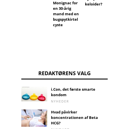
Monignac for
keloider?
en 30-årig
mand med en
bugspytkirtel
cyste
REDAKTØRENS VALG
i.Con, det første smarte
kondom
NYHEDER
Hvad påvirker
koncentrationen af ​​Beta
HCG?