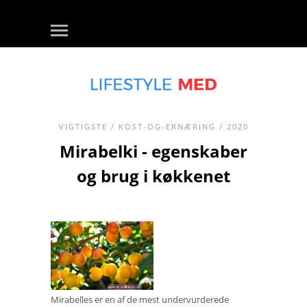
VIGTIGSTE
/
KOST-OG-ERNÆRING
/ 2020
Mirabelki - egenskaber
og brug i køkkenet
Mirabelles er en af ​​de mest undervurderede