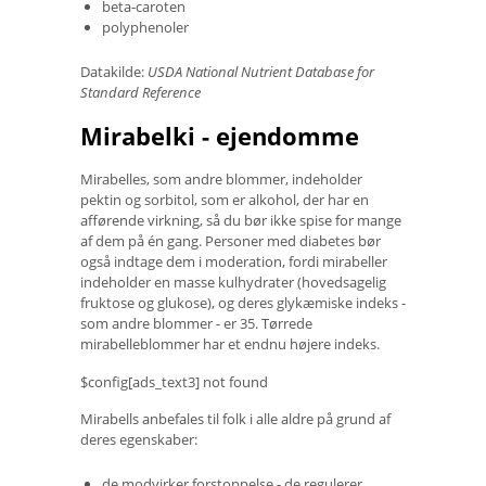
beta-caroten
polyphenoler
Datakilde:
USDA National Nutrient Database for
Standard Reference
Mirabelki - ejendomme
Mirabelles, som andre blommer, indeholder
pektin og sorbitol, som er alkohol, der har en
afførende virkning, så du bør ikke spise for mange
af dem på én gang. Personer med diabetes bør
også indtage dem i moderation, fordi mirabeller
indeholder en masse kulhydrater (hovedsagelig
fruktose og glukose), og deres glykæmiske indeks -
som andre blommer - er 35. Tørrede
mirabelleblommer har et endnu højere indeks.
$config[ads_text3] not found
Mirabells anbefales til folk i alle aldre på grund af
deres egenskaber:
de modvirker forstoppelse - de regulerer