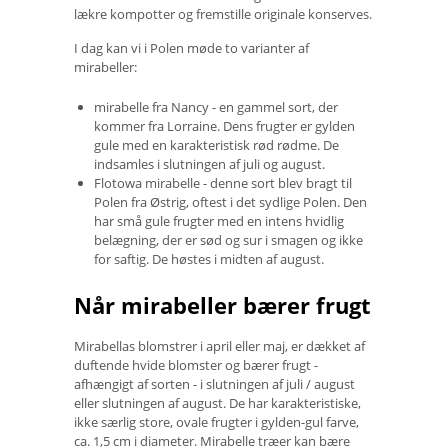
lækre kompotter og fremstille originale konserves.
I dag kan vi i Polen møde to varianter af
mirabeller:
mirabelle fra Nancy - en gammel sort, der
kommer fra Lorraine. Dens frugter er gylden
gule med en karakteristisk rød rødme. De
indsamles i slutningen af ​​juli og august.
Flotowa mirabelle - denne sort blev bragt til
Polen fra Østrig, oftest i det sydlige Polen. Den
har små gule frugter med en intens hvidlig
belægning, der er sød og sur i smagen og ikke
for saftig. De høstes i midten af ​​august.
Når mirabeller bærer frugt
Mirabellas blomstrer i april eller maj, er dækket af
duftende hvide blomster og bærer frugt -
afhængigt af sorten - i slutningen af ​​juli / august
eller slutningen af ​​august. De har karakteristiske,
ikke særlig store, ovale frugter i gylden-gul farve,
ca. 1,5 cm i diameter. Mirabelle træer kan bære