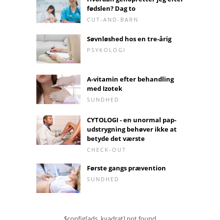
fødslen? Dag to
CUT-AND-BARN
Søvnløshed hos en tre-årig
PSYKOLOGI
A-vitamin efter behandling
med Izotek
SUNDHED
CYTOLOGI - en unormal pap-
udstrygning behøver ikke at
betyde det værste
CHECK-OUT
Første gangs prævention
SUNDHED
$config[ads_kvadrat] not found