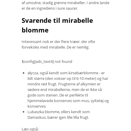
af ​​umodne, stadig grønne mirabeller. I andre lande
er de en ingrediens i sure saucer.
Svarende til mirabelle
blomme
Interessant nok er der flere træer, der ofte
forveksles med mirabelle. De er nemlig:
$config[ads_text4] not found
ałycza, også kendt som kirsebærblomme - er
lidt større (den vokser op til 6-10 meter) og har
mindre rød frugt. Frugterne af alkymien er
sødere end mirabellerne, men de er ikke så
gode som stenen. De er perfekte til
hjemmelavede konserves som mus, syltetøj og
konserves;
Lubaszka blomme, ellers kendt som
Damaskus, bærer igen lille lilla frugt.
Læs også: