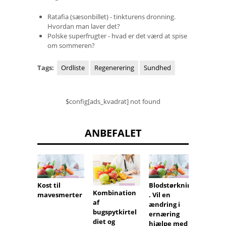
Ratafia (sæsonbillet) - tinkturens dronning.
Hvordan man laver det?
Polske superfrugter - hvad er det værd at spise
om sommeren?
Tags:
Ordliste
Regenerering
Sundhed
$config[ads_kvadrat] not found
ANBEFALET
Kost til
Blodstørkning
Kombination
Hyper
mavesmerter
. Vil en
af
drikke
ændring i
bugspytkirtel
egens
ernæring
diet og
og anv
hjælpe med