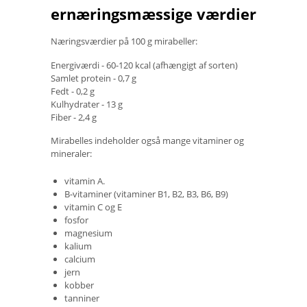
ernæringsmæssige værdier
Næringsværdier på 100 g mirabeller:
Energiværdi - 60-120 kcal (afhængigt af sorten)
Samlet protein - 0,7 g
Fedt - 0,2 g
Kulhydrater - 13 g
Fiber - 2,4 g
Mirabelles indeholder også mange vitaminer og
mineraler:
vitamin A.
B-vitaminer (vitaminer B1, B2, B3, B6, B9)
vitamin C og E
fosfor
magnesium
kalium
calcium
jern
kobber
tanniner