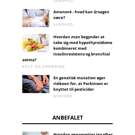
SUNDHED
Amenoré - hvad kan årsagen
være?
SUNDHED
Hvordan man begynder at
tabe sig med hypothyroidisme
kombineret med
insulinresistens og bronchial
astma?
KOST-OG-ERNÆRING
En genetisk mutation øger
risikoen for, at Parkinson er
knyttet til pesticider
NYHEDER
ANBEFALET
Hvordan genopretter jeg efter