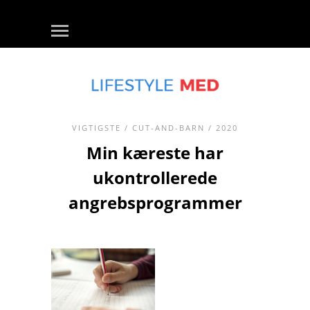
VIGTIGSTE
/
CUT-AND-BARN
/ 2020
Min kæreste har
ukontrollerede
angrebsprogrammer