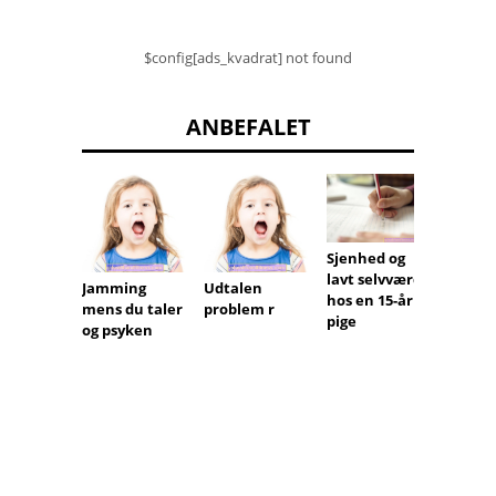
$config[ads_kvadrat] not found
ANBEFALET
Kvæle 
Sjenhed og
- Hvor
lavt selvværd
Jamming
Udtalen
jeg, nå
hos en 15-årig
mens du taler
problem r
barn e
pige
og psyken
kvalt?