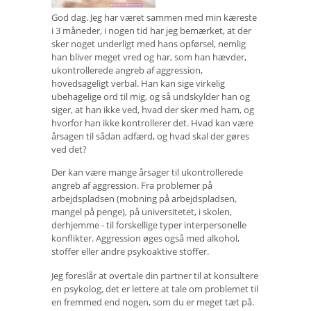
God dag. Jeg har været sammen med min kæreste
i 3 måneder, i nogen tid har jeg bemærket, at der
sker noget underligt med hans opførsel, nemlig
han bliver meget vred og har, som han hævder,
ukontrollerede angreb af aggression,
hovedsageligt verbal. Han kan sige virkelig
ubehagelige ord til mig, og så undskylder han og
siger, at han ikke ved, hvad der sker med ham, og
hvorfor han ikke kontrollerer det. Hvad kan være
årsagen til sådan adfærd, og hvad skal der gøres
ved det?
Der kan være mange årsager til ukontrollerede
angreb af aggression. Fra problemer på
arbejdspladsen (mobning på arbejdspladsen,
mangel på penge), på universitetet, i skolen,
derhjemme - til forskellige typer interpersonelle
konflikter. Aggression øges også med alkohol,
stoffer eller andre psykoaktive stoffer.
Jeg foreslår at overtale din partner til at konsultere
en psykolog, det er lettere at tale om problemet til
en fremmed end nogen, som du er meget tæt på.