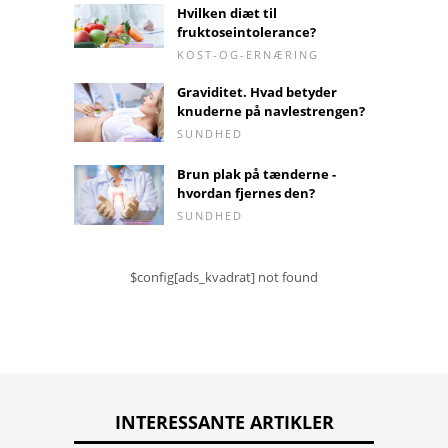
Hvilken diæt til
fruktoseintolerance?
KOST-OG-ERNÆRING
Graviditet. Hvad betyder
knuderne på navlestrengen?
SUNDHED
Brun plak på tænderne -
hvordan fjernes den?
SUNDHED
$config[ads_kvadrat] not found
INTERESSANTE ARTIKLER