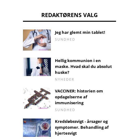
REDAKTØRENS VALG
Jeg har glemt min tablet!
SUNDHED
Hellig kommunion i en
maske. Hvad skal du absolut
huske?
NYHEDER
VACCINER: historien om
opdagelserne af
immunisering
SUNDHED
Kredsløbssvigt - årsager og
symptomer. Behandling af
hjertesvigt