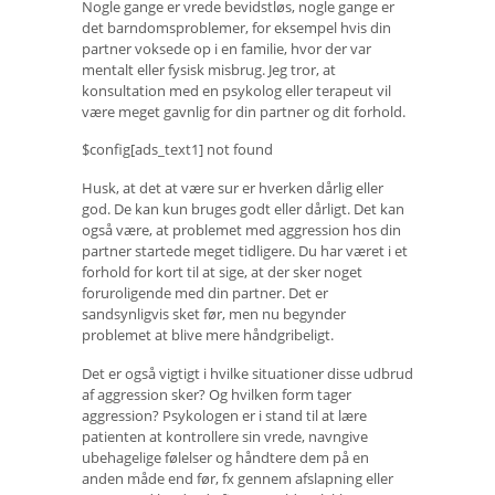
Nogle gange er vrede bevidstløs, nogle gange er
det barndomsproblemer, for eksempel hvis din
partner voksede op i en familie, hvor der var
mentalt eller fysisk misbrug. Jeg tror, ​​at
konsultation med en psykolog eller terapeut vil
være meget gavnlig for din partner og dit forhold.
$config[ads_text1] not found
Husk, at det at være sur er hverken dårlig eller
god. De kan kun bruges godt eller dårligt. Det kan
også være, at problemet med aggression hos din
partner startede meget tidligere. Du har været i et
forhold for kort til at sige, at der sker noget
foruroligende med din partner. Det er
sandsynligvis sket før, men nu begynder
problemet at blive mere håndgribeligt.
Det er også vigtigt i hvilke situationer disse udbrud
af aggression sker? Og hvilken form tager
aggression? Psykologen er i stand til at lære
patienten at kontrollere sin vrede, navngive
ubehagelige følelser og håndtere dem på en
anden måde end før, fx gennem afslapning eller