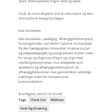
sport. Med krydsede fingre. Held og lykke.
Husk, at vores eksperts svar er informativt og ikke
vil erstatte et besøg hos lægen.
Ewa Guzowska
Ewa Guzowska - pædagog, afhængighedsterapeut,
foredragsholder ved GWSH i Gdańsk. En kandidat
fra det Pædagogiske Universitet i Krakow (social-
og plejepædagogik) og postgraduate studier inden
for terapi og diagnose af børn og unge med
udviklingsforstyrrelser. Hun arbejdede som
skolelærer og afhængighedsterapeut i et
afhængighedscenter. Han gennemfører adskillige
træninger inden for interpersonel
kommunikation.
$config[ads_text2] not found
Tags:
Check-Out
Wellness
Kost-Og-Ernæring