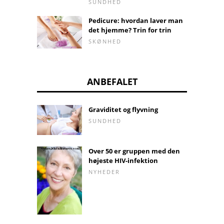
SUNDHED
Pedicure: hvordan laver man
det hjemme? Trin for trin
SKØNHED
ANBEFALET
Graviditet og flyvning
SUNDHED
Over 50 er gruppen med den
højeste HIV-infektion
NYHEDER