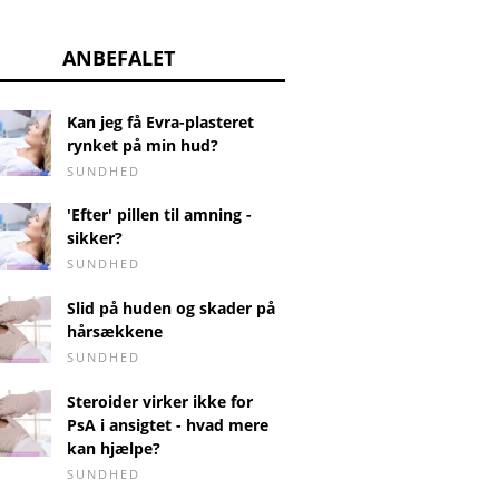
ANBEFALET
Kan jeg få Evra-plasteret
rynket på min hud?
SUNDHED
'Efter' pillen til amning -
sikker?
SUNDHED
Slid på huden og skader på
hårsækkene
SUNDHED
Steroider virker ikke for
PsA i ansigtet - hvad mere
kan hjælpe?
SUNDHED