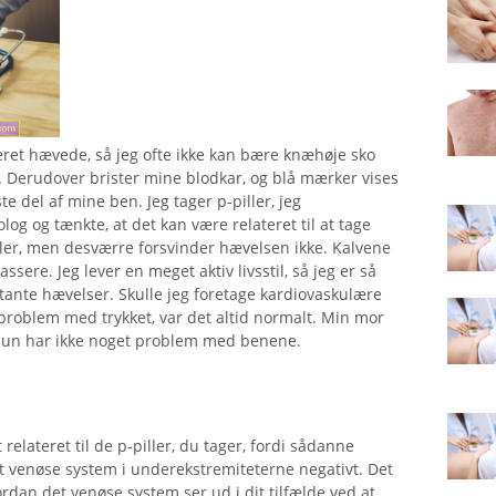
ret hævede, så jeg ofte ikke kan bære knæhøje sko
er. Derudover brister mine blodkar, og blå mærker vises
e del af mine ben. Jeg tager p-piller, jeg
log og tænkte, at det kan være relateret til at tage
er, men desværre forsvinder hævelsen ikke. Kalvene
ssere. Jeg lever en meget aktiv livsstil, så jeg er så
ante hævelser. Skulle jeg foretage kardiovaskulære
et problem med trykket, var det altid normalt. Min mor
n hun har ikke noget problem med benene.
relateret til de p-piller, du tager, fordi sådanne
​det venøse system i underekstremiteterne negativt. Det
vordan det venøse system ser ud i dit tilfælde ved at