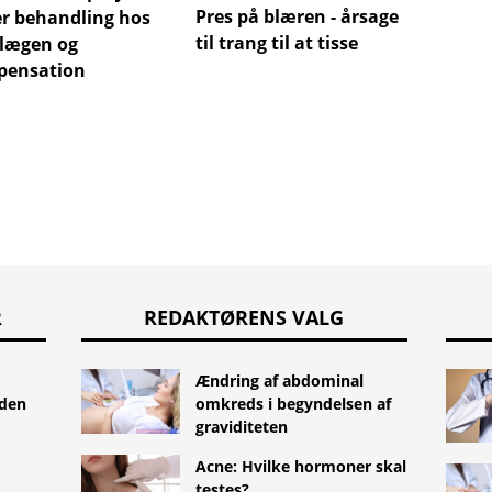
Pres på blæren - årsager
Hvad v
r behandling hos
til trang til at tisse
lægen og
ensation
R
REDAKTØRENS VALG
Ændring af abdominal
uden
omkreds i begyndelsen af ​​
graviditeten
Acne: Hvilke hormoner skal
testes?