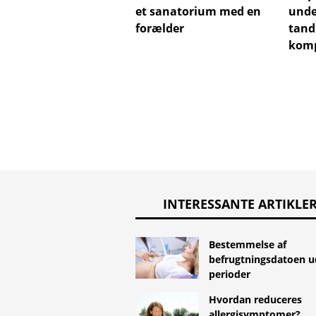
et sanatorium med en
unde
forælder
tand
komp
INTERESSANTE ARTIKLE
Bestemmelse af
befrugtningsdatoen 
perioder
Hvordan reduceres
allergisymptomer?