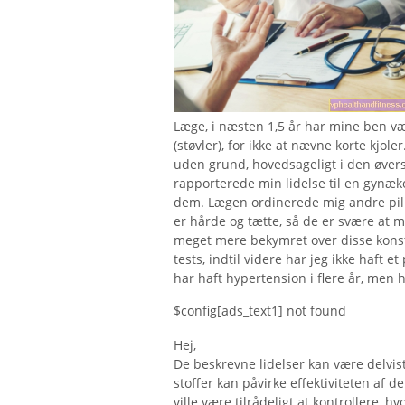
Læge, i næsten 1,5 år har mine ben væ
(støvler), for ikke at nævne korte kjol
uden grund, hovedsageligt i den øverst
rapporterede min lidelse til en gynæko
dem. Lægen ordinerede mig andre pill
er hårde og tætte, så de er svære at ma
meget mere bekymret over disse konst
tests, indtil videre har jeg ikke haft 
har haft hypertension i flere år, me
$config[ads_text1] not found
Hej,
De beskrevne lidelser kan være delvist 
stoffer kan påvirke effektiviteten af ​
ville være tilrådeligt at kontrollere, h