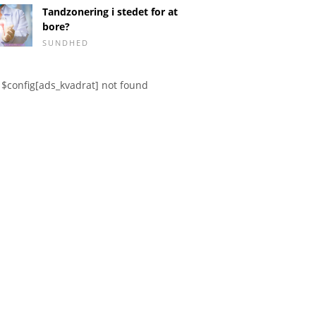
Tandzonering i stedet for at
bore?
SUNDHED
$config[ads_kvadrat] not found
Afhæng
rter - årsager.
nger