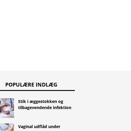
Tuberkulin test - en test
iser øresmerter?
til diagnosticering af
tuberkulose
POPULÆRE INDLÆG
Stik i æggestokken og
tilbagevendende infektion
Vaginal udflåd under