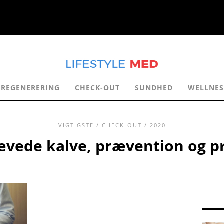
REGENERERING
CHECK-OUT
SUNDHED
WELLNES
VIGTIGSTE
/
CHECK-OUT
/ 2020
vede kalve, prævention og p