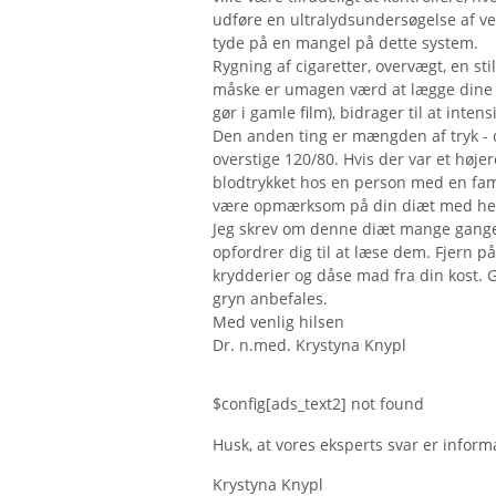
udføre en ultralydsundersøgelse af v
tyde på en mangel på dette system.
Rygning af cigaretter, overvægt, en st
måske er umagen værd at lægge dine
gør i gamle film), bidrager til at intens
Den anden ting er mængden af ​​tryk - 
overstige 120/80. Hvis der var et høje
blodtrykket hos en person med en famil
være opmærksom på din diæt med hen
Jeg skrev om denne diæt mange gange 
opfordrer dig til at læse dem. Fjern på
krydderier og dåse mad fra din kost. G
gryn anbefales.
Med venlig hilsen
Dr. n.med. Krystyna Knypl
$config[ads_text2] not found
Husk, at vores eksperts svar er informa
Krystyna Knypl