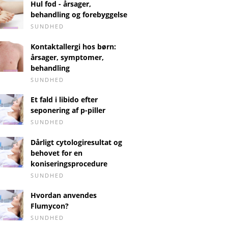
Hul fod - årsager,
behandling og forebyggelse
SUNDHED
Kontaktallergi hos børn:
årsager, symptomer,
behandling
SUNDHED
Et fald i libido efter
seponering af p-piller
SUNDHED
Dårligt cytologiresultat og
behovet for en
koniseringsprocedure
SUNDHED
Hvordan anvendes
Flumycon?
SUNDHED