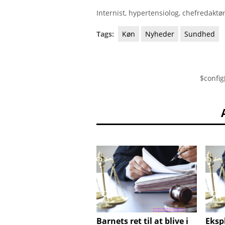
Internist, hypertensiolog, chefredaktør
Tags:
Køn
Nyheder
Sundhed
$config
Barnets ret til at blive i
Eksp