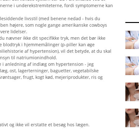
enerne i underekstremiteterne, fordi symptomerne kan
illesiddende livsstil (med benene nedad - hvis du
 ben højere, som nogle gange amerikanske cowboys
ivere lidelser.
du nævner ikke dit specifikke tryk, men det bør ikke
re blodtryk i hjemmemålinger (p-piller kan øge
iehistorie af hypertension), vil det betyde, at du skal
syn til natriumionindhold.
i anledning af indlæg om hypertension - jeg
læg, ost, lagerterninger, baguetter, vegetabilske
røntsager, frugt, kogt kød, mejeriprodukter, ris og
tivt og ikke vil erstatte et besøg hos lægen.