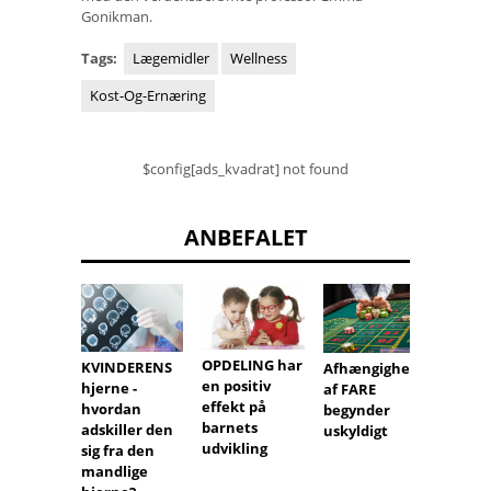
Gonikman.
Tags:
Lægemidler
Wellness
Kost-Og-Ernæring
$config[ads_kvadrat] not found
ANBEFALET
OPDELING har
KVINDERENS
Piger f
Afhængighed
en positiv
hjerne -
har la
af FARE
effekt på
hvordan
selvtil
begynder
barnets
adskiller den
uskyldigt
udvikling
sig fra den
mandlige