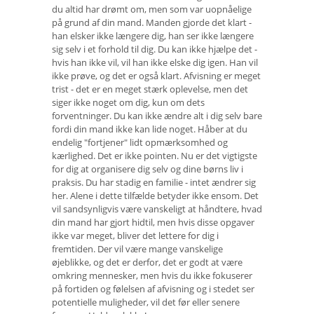
du altid har drømt om, men som var uopnåelige
på grund af din mand. Manden gjorde det klart -
han elsker ikke længere dig, han ser ikke længere
sig selv i et forhold til dig. Du kan ikke hjælpe det -
hvis han ikke vil, vil han ikke elske dig igen. Han vil
ikke prøve, og det er også klart. Afvisning er meget
trist - det er en meget stærk oplevelse, men det
siger ikke noget om dig, kun om dets
forventninger. Du kan ikke ændre alt i dig selv bare
fordi din mand ikke kan lide noget. Håber at du
endelig "fortjener" lidt opmærksomhed og
kærlighed. Det er ikke pointen. Nu er det vigtigste
for dig at organisere dig selv og dine børns liv i
praksis. Du har stadig en familie - intet ændrer sig
her. Alene i dette tilfælde betyder ikke ensom. Det
vil sandsynligvis være vanskeligt at håndtere, hvad
din mand har gjort hidtil, men hvis disse opgaver
ikke var meget, bliver det lettere for dig i
fremtiden. Der vil være mange vanskelige
øjeblikke, og det er derfor, det er godt at være
omkring mennesker, men hvis du ikke fokuserer
på fortiden og følelsen af ​​afvisning og i stedet ser
potentielle muligheder, vil det før eller senere