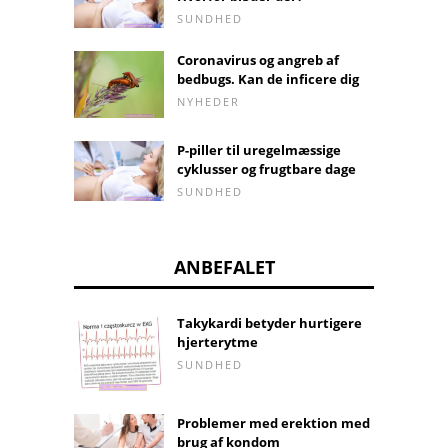
SUNDHED
Coronavirus og angreb af
bedbugs. Kan de inficere dig
NYHEDER
P-piller til uregelmæssige
cyklusser og frugtbare dage
SUNDHED
ANBEFALET
Takykardi betyder hurtigere
hjerterytme
SUNDHED
Problemer med erektion med
brug af kondom