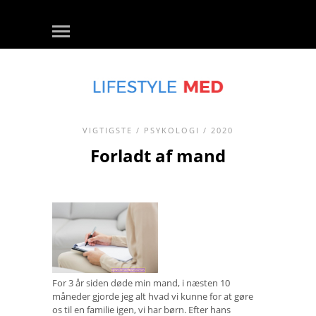
VIGTIGSTE
/
PSYKOLOGI
/ 2020
Forladt af mand
For 3 år siden døde min mand, i næsten 10
måneder gjorde jeg alt hvad vi kunne for at gøre
os til en familie igen, vi har børn. Efter hans