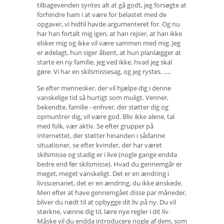
tilbagevenden syntes alt at gå godt, jeg forsøgte at
forhindre ham i at være for belastet med de
opgaver, vi hidtil havde argumenteret for. Og nu
har han fortalt mig igen, at han rejser, at han ikke
elsker mig og ikke vil være sammen med mig. Jeg
er ødelagt, hun siger åbent, at hun planlægger at
starte en ny familie, jeg ved ikke, hvad jeg skal
gøre. Vi har en skilsmissesag, og jeg rystes. .....
Se efter mennesker, der vil hjælpe dig i denne
vanskelige tid så hurtigt som muligt. Venner,
bekendte, familie - enhver, der støtter dig og
opmuntrer dig, vil være god. Bliv ikke alene, tal
med folk, vær aktiv. Se efter grupper på
Internettet, der støtter hinanden i sådanne
situationer, se efter kvinder, der har været
skilsmisse og stadig er i live (nogle gange endda
bedre end før skilsmisse). Hvad du gennemgår er
meget, meget vanskeligt. Det er en ændring i
livsscenariet, det er en ændring, du ikke ønskede.
Men efter at have gennemgået disse par måneder,
bliver du nødt til at opbygge dit liv på ny. Du vil
størkne, vænne dig til, lære nye regler i dit liv.
Måske vil du endda introducere nogle af dem, som