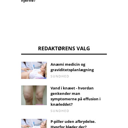
hjerne?
REDAKTØRENS VALG
Anæmi medicin og
graviditetsplanlægning
SUNDHED
Vand i knæet - hvordan
genkender man
symptomerne på effusion i
knæleddet?
SUNDHED
P-piller uden afbrydelse.
Hvorfor bløder der?