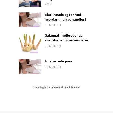
KØN
Blackheads og tør hud -
hvordan man behandler?
SUNDHED
Galangal - helbredende
egenskaber og anvendelse
SUNDHED
Forstørrede porer
SUNDHED
$config[ads_kvadrat] not found