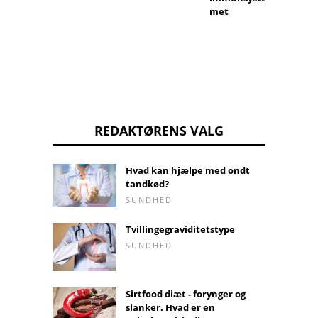
met
REDAKTØRENS VALG
Hvad kan hjælpe med ondt
tandkød?
SUNDHED
Tvillingegraviditetstype
SUNDHED
Sirtfood diæt - forynger og
slanker. Hvad er en