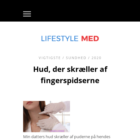
VIGTIGSTE
/
SUNDHED
/ 2020
Hud, der skræller af
fingerspidserne
Min datters hud skræller af puderne på hendes