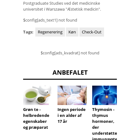
Postgraduate Studies ved det medicinske
universitet i Warszawa "Æstetisk medicin".
$config[ads_text1] not found
Tags:
Regenerering
Køn
Check-Out
$config[ads_kvadrat] not found
ANBEFALET
Grøn te -
Ingen periode
Ændrin
Thymosin -
helbredende
i en alder af
Evra-p
thymus
egenskaber
17 år
til Na
hormoner,
og præparat
Plus-t
der
understøtter
immunsyste