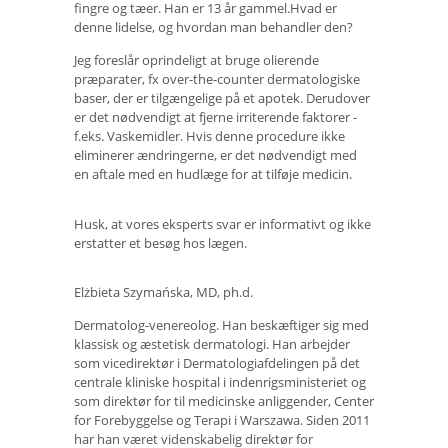
fingre og tæer. Han er 13 år gammel.Hvad er
denne lidelse, og hvordan man behandler den?
Jeg foreslår oprindeligt at bruge olierende
præparater, fx over-the-counter dermatologiske
baser, der er tilgængelige på et apotek. Derudover
er det nødvendigt at fjerne irriterende faktorer -
f.eks. Vaskemidler. Hvis denne procedure ikke
eliminerer ændringerne, er det nødvendigt med
en aftale med en hudlæge for at tilføje medicin.
Husk, at vores eksperts svar er informativt og ikke
erstatter et besøg hos lægen.
Elżbieta Szymańska, MD, ph.d.
Dermatolog-venereolog. Han beskæftiger sig med
klassisk og æstetisk dermatologi. Han arbejder
som vicedirektør i Dermatologiafdelingen på det
centrale kliniske hospital i indenrigsministeriet og
som direktør for til medicinske anliggender, Center
for Forebyggelse og Terapi i Warszawa. Siden 2011
har han været videnskabelig direktør for