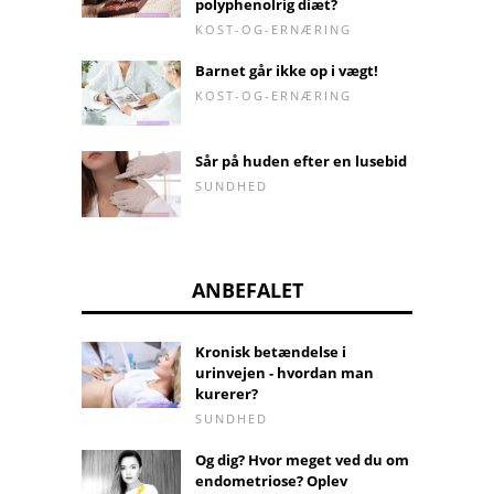
polyphenolrig diæt?
KOST-OG-ERNÆRING
Barnet går ikke op i vægt!
KOST-OG-ERNÆRING
Sår på huden efter en lusebid
SUNDHED
ANBEFALET
Kronisk betændelse i
urinvejen - hvordan man
kurerer?
SUNDHED
Og dig? Hvor meget ved du om
endometriose? Oplev