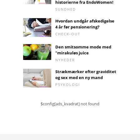
historierne fra EndoWomen!
SUNDHED
Hvordan undgår afskedigelse
4 år før pensionering?
CHECK-OUT
Den smitsomme mode med
"mirakuløs juice
NYHEDER
Strækmærker efter graviditet
og sex med en ny mand
PSYKOLOGI
$config[ads_kvadrat] not found