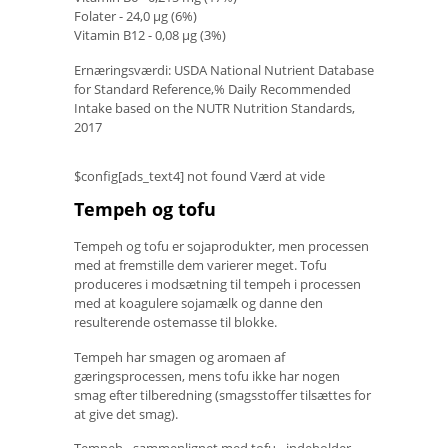
Folater - 24,0 µg (6%)
Vitamin B12 - 0,08 µg (3%)
Ernæringsværdi: USDA National Nutrient Database
for Standard Reference,% Daily Recommended
Intake based on the NUTR Nutrition Standards,
2017
$config[ads_text4] not found Værd at vide
Tempeh og tofu
Tempeh og tofu er sojaprodukter, men processen
med at fremstille dem varierer meget. Tofu
produceres i modsætning til tempeh i processen
med at koagulere sojamælk og danne den
resulterende ostemasse til blokke.
Tempeh har smagen og aromaen af ​​
gæringsprocessen, mens tofu ikke har nogen
smag efter tilberedning (smagsstoffer tilsættes for
at give det smag).