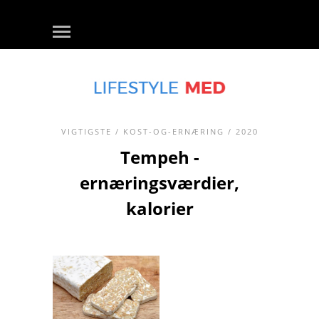
VIGTIGSTE
/
KOST-OG-ERNÆRING
/ 2020
Tempeh -
ernæringsværdier,
kalorier