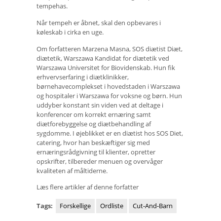
tempehas.
Når tempeh er åbnet, skal den opbevares i
køleskab i cirka en uge.
Om forfatteren Marzena Masna, SOS diætist Diæt,
diætetik, Warszawa Kandidat for diætetik ved
Warszawa Universitet for Biovidenskab. Hun fik
erhvervserfaring i diætklinikker,
børnehavecomplekset i hovedstaden i Warszawa
og hospitaler i Warszawa for voksne og børn. Hun
uddyber konstant sin viden ved at deltage i
konferencer om korrekt ernæring samt
diætforebyggelse og diætbehandling af
sygdomme. I øjeblikket er en diætist hos SOS Diet,
catering, hvor han beskæftiger sig med
ernæringsrådgivning til klienter, opretter
opskrifter, tilbereder menuen og overvåger
kvaliteten af ​​måltiderne.
Læs flere artikler af denne forfatter
Tags:
Forskellige
Ordliste
Cut-And-Barn