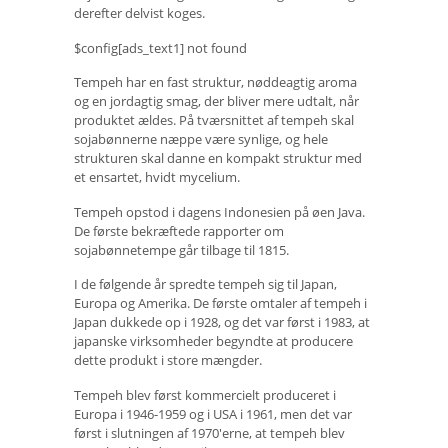
derefter delvist koges.
$config[ads_text1] not found
Tempeh har en fast struktur, nøddeagtig aroma
og en jordagtig smag, der bliver mere udtalt, når
produktet ældes. På tværsnittet af tempeh skal
sojabønnerne næppe være synlige, og hele
strukturen skal danne en kompakt struktur med
et ensartet, hvidt mycelium.
Tempeh opstod i dagens Indonesien på øen Java.
De første bekræftede rapporter om
sojabønnetempe går tilbage til 1815.
I de følgende år spredte tempeh sig til Japan,
Europa og Amerika. De første omtaler af tempeh i
Japan dukkede op i 1928, og det var først i 1983, at
japanske virksomheder begyndte at producere
dette produkt i store mængder.
Tempeh blev først kommercielt produceret i
Europa i 1946-1959 og i USA i 1961, men det var
først i slutningen af ​​1970'erne, at tempeh blev