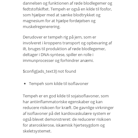
dannelsen og funktionen af ​​røde blodlegemer og
fedtstofskiftet. Tempeh er også en kilde til fosfor,
som hjælper med at sænke blodtrykket og
magnesium for at hjælpe fordøjelsen og
muskelregenerering.
Derudover er tempeh rig på jern, som er
involveret i kroppens transport og opbevaring af
ilt, bruges til produktion af røde blodlegemer,
deltager i DNA-syntese, spiller en rolle i
immunprocesser og forhindrer anæmi.
$config[ads_text3] not found
Tempeh som kilde til isoflavoner
Tempeh er en god kilde til sojaisoflavoner, som
har antiinflammatoriske egenskaber og kan
reducere risikoen for kræft. De gavnlige virkninger
af isoflavoner på det kardiovaskulære system er
også blevet demonstreret: de reducerer risikoen
for aterosklerose, iskæmisk hjertesygdom og
skeletsystemet.