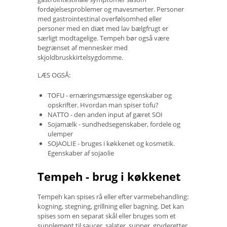
fordøjelsesproblemer og mavesmerter. Personer
med gastrointestinal overfølsomhed eller
personer med en diæt med lav bælgfrugt er
særligt modtagelige. Tempeh bør også være
begrænset af mennesker med
skjoldbruskkirtelsygdomme.
LÆS OGSÅ:
TOFU - ernæringsmæssige egenskaber og
opskrifter. Hvordan man spiser tofu?
NATTO - den anden input af gæret SOI
Sojamælk - sundhedsegenskaber, fordele og
ulemper
SOJAOLIE - bruges i køkkenet og kosmetik.
Egenskaber af sojaolie
Tempeh - brug i køkkenet
Tempeh kan spises rå eller efter varmebehandling:
kogning, stegning, grillning eller bagning. Det kan
spises som en separat skål eller bruges som et
supplement til saucer, salater, supper, gryderetter,