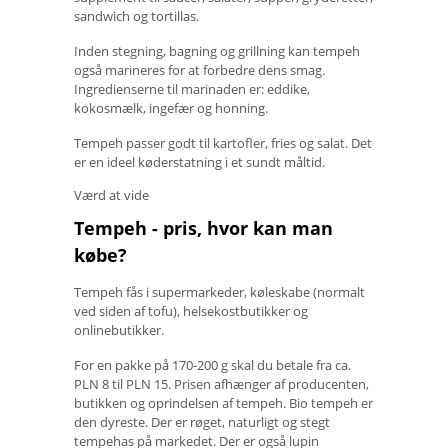
sandwich og tortillas.
Inden stegning, bagning og grillning kan tempeh
også marineres for at forbedre dens smag.
Ingredienserne til marinaden er: eddike,
kokosmælk, ingefær og honning.
Tempeh passer godt til kartofler, fries og salat. Det
er en ideel køderstatning i et sundt måltid.
Værd at vide
Tempeh - pris, hvor kan man
købe?
Tempeh fås i supermarkeder, køleskabe (normalt
ved siden af ​​tofu), helsekostbutikker og
onlinebutikker.
For en pakke på 170-200 g skal du betale fra ca.
PLN 8 til PLN 15. Prisen afhænger af producenten,
butikken og oprindelsen af ​​tempeh. Bio tempeh er
den dyreste. Der er røget, naturligt og stegt
tempehas på markedet. Der er også lupin