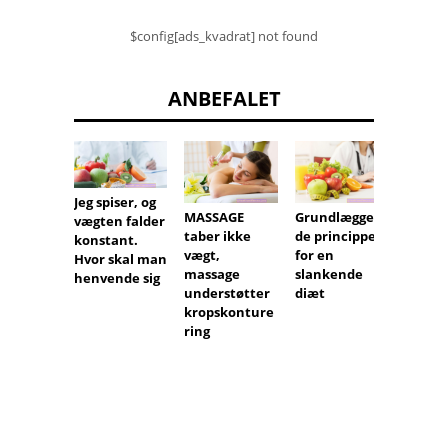
$config[ads_kvadrat] not found
ANBEFALET
Jeg spiser, og
Grundlæggen
MASSAGE
Forkøl
vægten falder
de principper
taber ikke
og
konstant.
for en
vægt,
influe
Hvor skal man
slankende
massage
. Hvad
henvende sig
diæt
understøtter
man sp
kropskonture
at sty
ring
immun
?