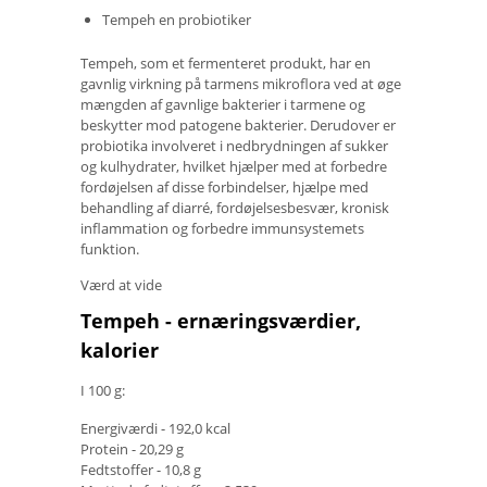
Tempeh en probiotiker
Tempeh, som et fermenteret produkt, har en
gavnlig virkning på tarmens mikroflora ved at øge
mængden af ​​gavnlige bakterier i tarmene og
beskytter mod patogene bakterier. Derudover er
probiotika involveret i nedbrydningen af ​​sukker
og kulhydrater, hvilket hjælper med at forbedre
fordøjelsen af ​​disse forbindelser, hjælpe med
behandling af diarré, fordøjelsesbesvær, kronisk
inflammation og forbedre immunsystemets
funktion.
Værd at vide
Tempeh - ernæringsværdier,
kalorier
I 100 g:
Energiværdi - 192,0 kcal
Protein - 20,29 g
Fedtstoffer - 10,8 g