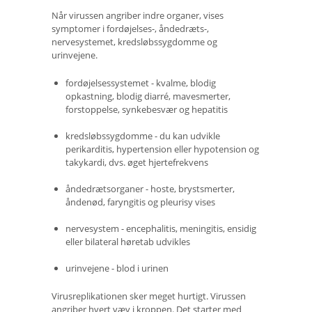
Når virussen angriber indre organer, vises
symptomer i fordøjelses-, åndedræts-,
nervesystemet, kredsløbssygdomme og
urinvejene.
fordøjelsessystemet - kvalme, blodig
opkastning, blodig diarré, mavesmerter,
forstoppelse, synkebesvær og hepatitis
kredsløbssygdomme - du kan udvikle
perikarditis, hypertension eller hypotension og
takykardi, dvs. øget hjertefrekvens
åndedrætsorganer - hoste, brystsmerter,
åndenød, faryngitis og pleurisy vises
nervesystem - encephalitis, meningitis, ensidig
eller bilateral høretab udvikles
urinvejene - blod i urinen
Virusreplikationen sker meget hurtigt. Virussen
angriber hvert væv i kroppen. Det starter med