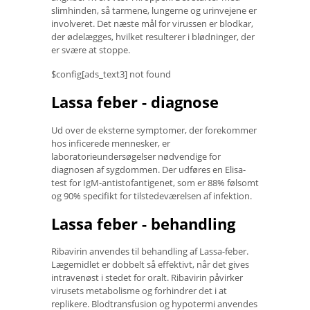
slimhinden, så tarmene, lungerne og urinvejene er
involveret. Det næste mål for virussen er blodkar,
der ødelægges, hvilket resulterer i blødninger, der
er svære at stoppe.
$config[ads_text3] not found
Lassa feber - diagnose
Ud over de eksterne symptomer, der forekommer
hos inficerede mennesker, er
laboratorieundersøgelser nødvendige for
diagnosen af ​​sygdommen. Der udføres en Elisa-
test for IgM-antistofantigenet, som er 88% følsomt
og 90% specifikt for tilstedeværelsen af ​​infektion.
Lassa feber - behandling
Ribavirin anvendes til behandling af Lassa-feber.
Lægemidlet er dobbelt så effektivt, når det gives
intravenøst ​​i stedet for oralt. Ribavirin påvirker
virusets metabolisme og forhindrer det i at
replikere. Blodtransfusion og hypotermi anvendes