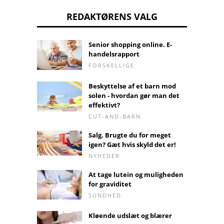
REDAKTØRENS VALG
Senior shopping online. E-
handelsrapport
FORSKELLIGE
Beskyttelse af et barn mod
solen - hvordan gør man det
effektivt?
CUT-AND-BARN
Salg. Brugte du for meget
igen? Gæt hvis skyld det er!
NYHEDER
At tage lutein og muligheden
for graviditet
SUNDHED
Kløende udslæt og blærer