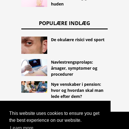
huden
POPULÆRE INDLÆG
De okulære risici ved sport
Navlestrengsprolaps:
årsager, symptomer og
procedurer
Nye venskaber i pension:
hvor og hvordan skal man
lede efter dem?
This website uses cookies to ensure you get
the best experience on our website.
COPYRIGHT 2026
HTTPS://LIFESTYLEMED.NET
LASSA
Learn more