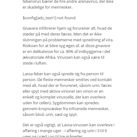
febervirus bærer de fire andre arenavirus, der ikke
er skadelige for mennesker.
$config[ads_text1] not found
Gnavere infiltrerer hjem og forurener alt, hvad de
støder på med deres fæces. Men det er ikke
slutningen på problemerne med spredning af vira.
Risikoen for at blive syg øges af, at disse gnavere
er en delikatesse for ca. 90% af indbyggerne i det
ækvatoriale Afrika. Virussen kan også være til
stede i luften.
Lassa feber kan også sprede sig fra person til
person. De fleste mennesker smittes ved kontakt
med alt, hvad der er forurenet, såsom urin, fæces
eller spyt med aktive virioner (en virion er en
enkelt og komplet viruscelle, der kan overleve
uden for cellen). Sygdommen kan spredes
gennem kropsvæsker fra inficerede mennesker,
såsom blod, urin, sæd og spyt.
Det er også vigtigt, at Lassa-virussen kan overleve i
afføring i mange uger - i afføring og urin i 3 til 9
uger og i sæd i op til tre måneder.