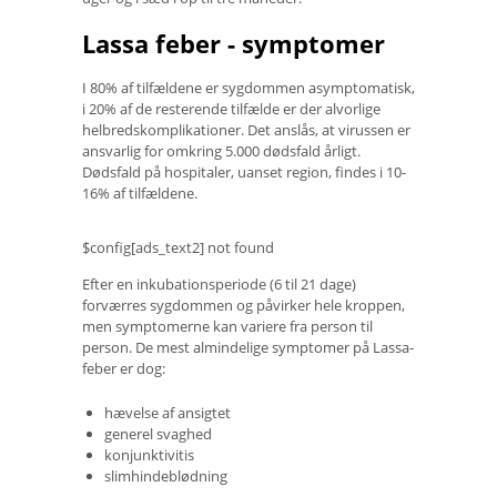
Lassa feber - symptomer
I 80% af tilfældene er sygdommen asymptomatisk,
i 20% af de resterende tilfælde er der alvorlige
helbredskomplikationer. Det anslås, at virussen er
ansvarlig for omkring 5.000 dødsfald årligt.
Dødsfald på hospitaler, uanset region, findes i 10-
16% af tilfældene.
$config[ads_text2] not found
Efter en inkubationsperiode (6 til 21 dage)
forværres sygdommen og påvirker hele kroppen,
men symptomerne kan variere fra person til
person. De mest almindelige symptomer på Lassa-
feber er dog:
hævelse af ansigtet
generel svaghed
konjunktivitis
slimhindeblødning