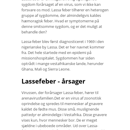
sygdom forårsaget af en virus, som vi ikke kan
forsvare os mod. Lassa feber tilhører en heterogen
gruppe af sygdomme, der almindeligvis kaldes
hæmoragisk feber. Hvad er symptomerne på
denne smitsomme sygdom, og er det muligt at
behandle den?
Lassa-feber blev først diagnosticeret i 1969 i den
nigerianske by Lassa. Det er her navnet kommer
fra. Det hele startede med en epidemi på
missionshospitalet. Sygdommen har siden
optrådt i mange vestafrikanske lande, herunder
Ghana, Mali og Sierra Leone.
Lassefeber - årsager
Virussen, der forårsager Lassa-feber, hører til
arenavirusfamilien.Det er en virus af zoonotisk
oprindelse og spredes til mennesker af gnavere
kaldet de fødte mus. Disse små, muslignende
pattedyr er almindelige i Vestafrika. Disse gnavere
vises kun, hvor mennesker bor. De er meget
sjældne i ubeboede områder. Ud over Lassa-