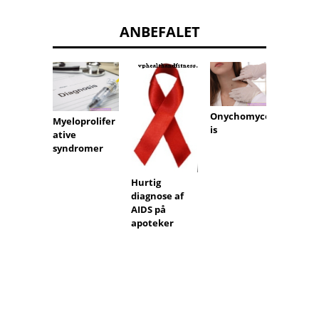
ANBEFALET
Onychomycos
Er HPV 
Myeloprolifer
is
cytolo
ative
syndromer
Hurtig
diagnose af
AIDS på
apoteker