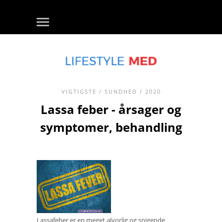
VIGTIGSTE
/
SUNDHED
/ 2020
Lassa feber - årsager og
symptomer, behandling
Lassafeber er en meget alvorlig og snigende