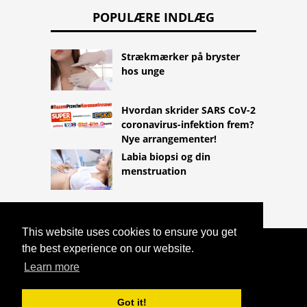
POPULÆRE INDLÆG
Strækmærker på bryster
hos unge
Hvordan skrider SARS CoV-2
coronavirus-infektion frem?
Nye arrangementer!
Labia biopsi og din
menstruation
This website uses cookies to ensure you get
the best experience on our website.
COPYRIGHT 2026
HTTPS://LIFESTYLEMED.NET
Learn more
VIRKNINGERNE AF KOKAIN PÅ
SUNDHEDEN
Got it!
^