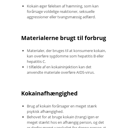
Kokain øger følelsen af ​​hæmning, som kan
forårsage voldelige reaktioner, seksuelle
aggressioner eller tvangsmæssig adfærd.
Materialerne brugt til forbrug
Materialer, der bruges til at konsumere kokain,
kan overføre sygdomme som hepatitis B eller
hepatitis C.
I tilfælde af en kokaininjektion kan det
anvendte materiale overføre AIDS-virus.
Kokainafhængighed
Brug af kokain forårsager en meget stærk
psykisk afhængighed.
Behovet for at bruge kokain (trang) igen er
meget stærkt hos en afhængig person, og det
er derfor meget vanskeligt for denne person at