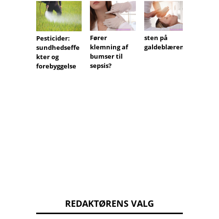
Fører
sten på
Gilber
Pesticider:
klemning af
galdeblæren
syndr
sundhedseffe
bumser til
kter og
sepsis?
forebyggelse
REDAKTØRENS VALG