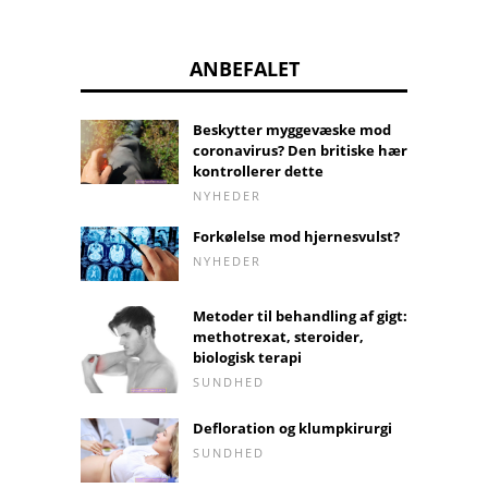
ANBEFALET
Beskytter myggevæske mod
coronavirus? Den britiske hær
kontrollerer dette
NYHEDER
Forkølelse mod hjernesvulst?
NYHEDER
Metoder til behandling af gigt:
methotrexat, steroider,
biologisk terapi
SUNDHED
Defloration og klumpkirurgi
SUNDHED