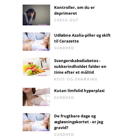
Kontroller, om du er
deprimeret
CHECK-OUT
Udløbne Azalia-piller og skift
til Cerazette
SUNDHED
Svangerskabsdiabetes -
sukkerindholdet falder en
time efter et måltid
KOST-OG-ERNÆRING
Kutan limfolid hyperplasi
SUNDHED
De frugtbare dage og
ægløsningskortet - er jeg
gravid?
SUNDHED