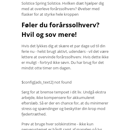
Solstice Spring Solstice. Hvilken diæt hjælper dig
med at overleve forårssolhverv? Øvelser med
flasker for at styrke hele kroppen
Føler du forårssolhverv?
Hvil og sov mere!
Hvis det lykkes dig at skære et par dage ud til din
ferie nu - helst brugt aktivt, udendørs - vil det være
lettere at overvinde forårssolhverv. Hvis dette ikke
er muligt - fortryd ikke søvn. Du har brug for det
mindst otte timer om dagen.
$config[ads_text2] not found
Sørg for at bremse tempoet i dit liv. Undgå ekstra
arbejde, ikke kompensere for akkumuleret
efterslæb. Så er der en chance for, at du minimerer
stress og spændinger og beskytter din krop mod
fjedertræthed.
Prøv at bruge hver solskinstime - ikke kun
nervesystemet er hårdt ramt af manglen på lys.