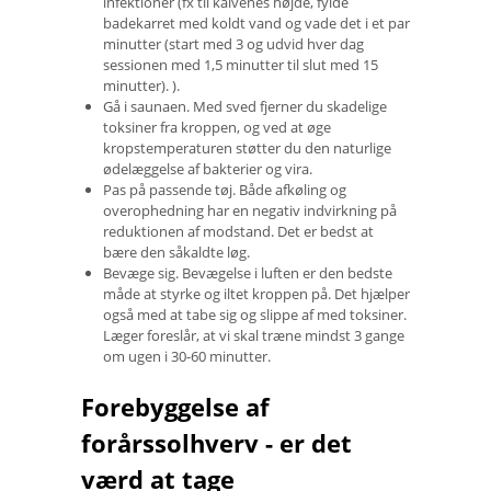
infektioner (fx til kalvenes højde, fylde
badekarret med koldt vand og vade det i et par
minutter (start med 3 og udvid hver dag
sessionen med 1,5 minutter til slut med 15
minutter). ).
Gå i saunaen. Med sved fjerner du skadelige
toksiner fra kroppen, og ved at øge
kropstemperaturen støtter du den naturlige
ødelæggelse af bakterier og vira.
Pas på passende tøj. Både afkøling og
overophedning har en negativ indvirkning på
reduktionen af ​​modstand. Det er bedst at
bære den såkaldte løg.
Bevæge sig. Bevægelse i luften er den bedste
måde at styrke og iltet kroppen på. Det hjælper
også med at tabe sig og slippe af med toksiner.
Læger foreslår, at vi skal træne mindst 3 gange
om ugen i 30-60 minutter.
Forebyggelse af
forårssolhverv - er det
værd at tage