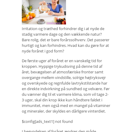
Irritation og træthed forhindrer dig i at nyde de
stadig varmere dage og den vækkende natur?
Bare rolig, det er bare forårssolhverv. Det passerer
hurtigt og kan forhindres. Hvad kan du gøre for at
nyde foråret i god form?
De første uger af foråret er en vanskelig tid for
kroppen. Hyppige trykudsving på denne tid af
året, bevægelsen af ​​atmosfæriske fronter samt
overgange mellem vindstille, solrige højtryksvejr
og overskyede og regnfulde lavtrykstilstande har
en direkte indvirkning på sundhed og velvære. Før
du vænner dig til et varmere klima, som vil tage 2-
3 uger, skal din krop ikke kun håndtere faldet i
immunitet, men også med en mangel på vitaminer
og mineraler, der skyldes en dårligere vinterdiet.
$config[ads_text1] not found
I begyndelsen af ​​foråret ændres den måde,