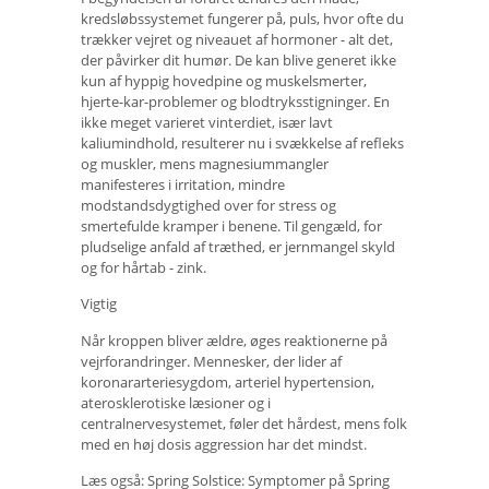
kredsløbssystemet fungerer på, puls, hvor ofte du
trækker vejret og niveauet af hormoner - alt det,
der påvirker dit humør. De kan blive generet ikke
kun af hyppig hovedpine og muskelsmerter,
hjerte-kar-problemer og blodtryksstigninger. En
ikke meget varieret vinterdiet, især lavt
kaliumindhold, resulterer nu i svækkelse af refleks
og muskler, mens magnesiummangler
manifesteres i irritation, mindre
modstandsdygtighed over for stress og
smertefulde kramper i benene. Til gengæld, for
pludselige anfald af træthed, er jernmangel skyld
og for hårtab - zink.
Vigtig
Når kroppen bliver ældre, øges reaktionerne på
vejrforandringer. Mennesker, der lider af
koronararteriesygdom, arteriel hypertension,
aterosklerotiske læsioner og i
centralnervesystemet, føler det hårdest, mens folk
med en høj dosis aggression har det mindst.
Læs også: Spring Solstice: Symptomer på Spring