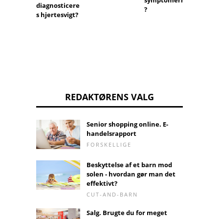
diagnosticere
?
s hjertesvigt?
REDAKTØRENS VALG
Senior shopping online. E-
handelsrapport
FORSKELLIGE
Beskyttelse af et barn mod
solen - hvordan gør man det
effektivt?
CUT-AND-BARN
Salg. Brugte du for meget