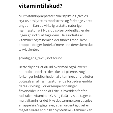
vitamintilskud?
Multivitaminpræparater skal styrke os, give os
styrke, beskytte os mod stress og forlænge vores
ungdom. Kan de virkelig erstatte naturlige
næringsstoffer? Hvis du spiser ordentligt, er der
ingen grund til at tage dem. De sundeste er
vitaminer og mineraler, der findes i mad, hvor
kroppen drager fordel af mere end deres kemiske
ækvivalenter.
$config[ads_text3] not found
Dette skyldes, at du ud over mad også leverer
andre forbindelser, der ikke er i pillerne. Nogle
forlænger holdbarheden af ​​vitaminer, andre letter
optagelsen af ​​næringsstoffer og forbedrer endda
deres virkning. For eksempel forlænger
flavonoider indeholdt i citrus levetiden for frie
radikaler - vitaminer: C, A og E. Så hvis du tager et
multivitamin, er det ikke det samme som at spise
en appelsin. Vigtigere er, at en ordentlig diæt er
meget sikrere end piller. Syntetiske vitaminer kan