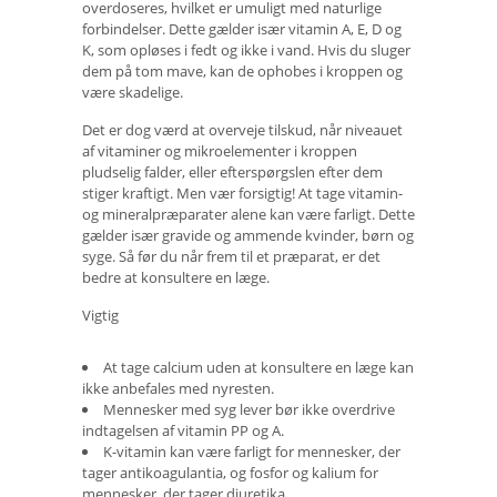
overdoseres, hvilket er umuligt med naturlige
forbindelser. Dette gælder især vitamin A, E, D og
K, som opløses i fedt og ikke i vand. Hvis du sluger
dem på tom mave, kan de ophobes i kroppen og
være skadelige.
Det er dog værd at overveje tilskud, når niveauet
af vitaminer og mikroelementer i kroppen
pludselig falder, eller efterspørgslen efter dem
stiger kraftigt. Men vær forsigtig! At tage vitamin-
og mineralpræparater alene kan være farligt. Dette
gælder især gravide og ammende kvinder, børn og
syge. Så før du når frem til et præparat, er det
bedre at konsultere en læge.
Vigtig
At tage calcium uden at konsultere en læge kan
ikke anbefales med nyresten.
Mennesker med syg lever bør ikke overdrive
indtagelsen af ​​vitamin PP og A.
K-vitamin kan være farligt for mennesker, der
tager antikoagulantia, og fosfor og kalium for
mennesker, der tager diuretika.