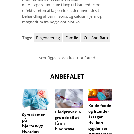
At tage vitamin B6 i lang tid kan reducere
effektiviteten af ​​lægemidler, der anvendes til
behandling af parkinsons, og calcium, jern og
magnesium fra nogle antibiotika.
Tags:
Regenerering
Familie
Cut-And-Barn
$config[ads_kvadrat] not found
ANBEFALET
Kolde fødder
og hænder -
Erstat
Blodprøver: 6
Symptomer
årsager.
fejldi
grunde til at
på
Hvilken
hos øj
få en
hjertesvigt.
sygdom er
blodprøve
Hvordan
symptomerne