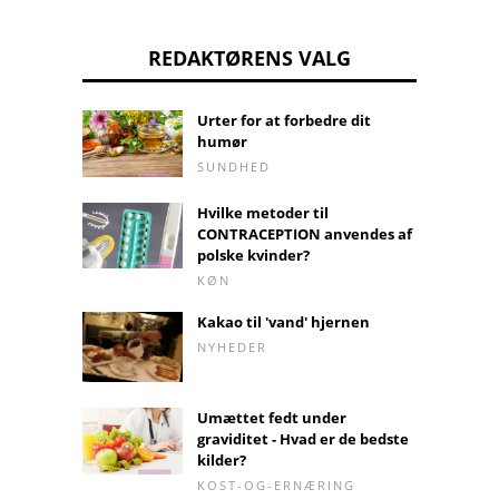
REDAKTØRENS VALG
Urter for at forbedre dit
humør
SUNDHED
Hvilke metoder til
CONTRACEPTION anvendes af
polske kvinder?
KØN
Kakao til 'vand' hjernen
NYHEDER
Umættet fedt under
graviditet - Hvad er de bedste
kilder?
KOST-OG-ERNÆRING