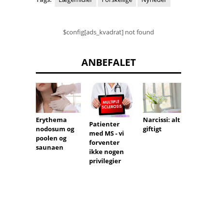
$config[ads_kvadrat] not found
ANBEFALET
Erythema
Sent i
Narcissi: alt
Patienter
nodosum og
teena
giftigt
med MS - vi
poolen og
forventer
saunaen
ikke nogen
privilegier