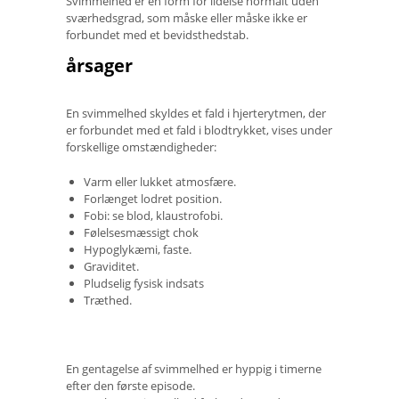
Svimmelhed er en form for lidelse normalt uden
sværhedsgrad, som måske eller måske ikke er
forbundet med et bevidsthedstab.
årsager
En svimmelhed skyldes et fald i hjerterytmen, der
er forbundet med et fald i blodtrykket, vises under
forskellige omstændigheder:
Varm eller lukket atmosfære.
Forlænget lodret position.
Fobi: se blod, klaustrofobi.
Følelsesmæssigt chok
Hypoglykæmi, faste.
Graviditet.
Pludselig fysisk indsats
Træthed.
En gentagelse af svimmelhed er hyppig i timerne
efter den første episode.