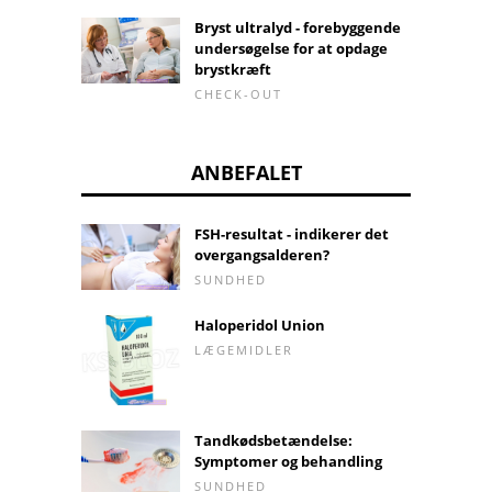
Bryst ultralyd - forebyggende
undersøgelse for at opdage
brystkræft
CHECK-OUT
ANBEFALET
FSH-resultat - indikerer det
overgangsalderen?
SUNDHED
Haloperidol Union
LÆGEMIDLER
Tandkødsbetændelse:
Symptomer og behandling
SUNDHED