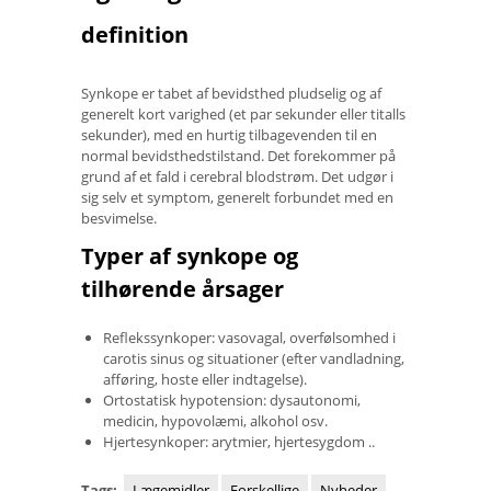
definition
Synkope er tabet af bevidsthed pludselig og af
generelt kort varighed (et par sekunder eller titalls
sekunder), med en hurtig tilbagevenden til en
normal bevidsthedstilstand. Det forekommer på
grund af et fald i cerebral blodstrøm. Det udgør i
sig selv et symptom, generelt forbundet med en
besvimelse.
Typer af synkope og
tilhørende årsager
Reflekssynkoper: vasovagal, overfølsomhed i
carotis sinus og situationer (efter vandladning,
afføring, hoste eller indtagelse).
Ortostatisk hypotension: dysautonomi,
medicin, hypovolæmi, alkohol osv.
Hjertesynkoper: arytmier, hjertesygdom ..
Tags:
Lægemidler
Forskellige
Nyheder