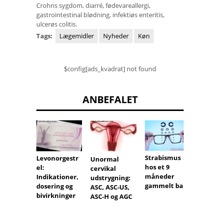
Crohns sygdom, diarré, fødevareallergi,
gastrointestinal blødning, infektiøs enteritis,
ulcerøs colitis.
Tags:
Lægemidler
Nyheder
Køn
$config[ads_kvadrat] not found
ANBEFALET
Econaz
Strabismus
Levonorgestr
Unormal
Indika
hos et 9
el:
cervikal
doseri
måneder
Indikationer,
udstrygning:
bivirk
gammelt barn
dosering og
ASC, ASC-US,
bivirkninger
ASC-H og AGC