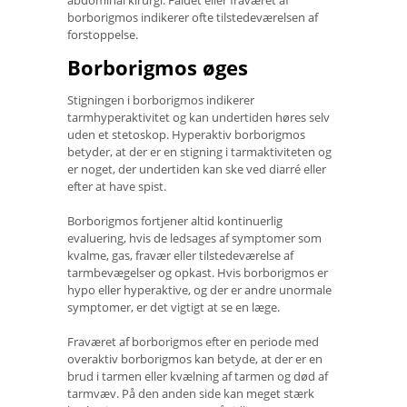
abdominal kirurgi. Faldet eller fraværet af
borborigmos indikerer ofte tilstedeværelsen af ​​
forstoppelse.
Borborigmos øges
Stigningen i borborigmos indikerer
tarmhyperaktivitet og kan undertiden høres selv
uden et stetoskop. Hyperaktiv borborigmos
betyder, at der er en stigning i tarmaktiviteten og
er noget, der undertiden kan ske ved diarré eller
efter at have spist.
Borborigmos fortjener altid kontinuerlig
evaluering, hvis de ledsages af symptomer som
kvalme, gas, fravær eller tilstedeværelse af
tarmbevægelser og opkast. Hvis borborigmos er
hypo eller hyperaktive, og der er andre unormale
symptomer, er det vigtigt at se en læge.
Fraværet af borborigmos efter en periode med
overaktiv borborigmos kan betyde, at der er en
brud i tarmen eller kvælning af tarmen og død af
tarmvæv. På den anden side kan meget stærk