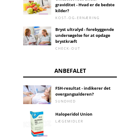
graviditet - Hvad er de bedste
kilder?
KOST-OG-ERNÆRING
Bryst ultralyd - forebyggende
undersøgelse for at opdage
brystkræft
CHECK-OUT
ANBEFALET
FSH-resultat - indikerer det
overgangsalderen?
SUNDHED
Haloperidol Union
LÆGEMIDLER